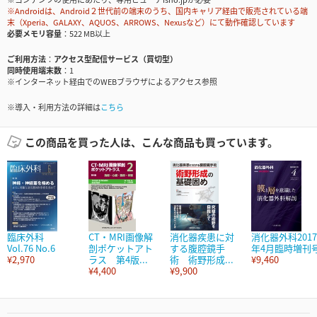
※Androidは、Android２世代前の端末のうち、国内キャリア経由で販売されている端
末（Xperia、GALAXY、AQUOS、ARROWS、Nexusなど）にて動作確認しています
必要メモリ容量
522 MB以上
ご利用方法
アクセス型配信サービス（買切型）
同時使用端末数
1
※インターネット経由でのWEBブラウザによるアクセス参照
※導入・利用方法の詳細は
こちら
この商品を買った人は、こんな商品も買っています。
臨床外科
CT・MRI画像解
消化器疾患に対
消化器外科2017
Vol.76 No.6
剖ポケットアト
する腹腔鏡手
年4月臨時増刊
¥2,970
ラス 第4版...
術 術野形成...
¥9,460
¥4,400
¥9,900