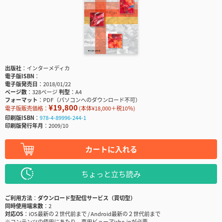
出版社
インターメディカ
電子版ISBN
電子版発売日
2018/01/22
ページ数
328ページ
判型
A4
フォーマット
PDF（パソコンへのダウンロード不可）
¥19,800
電子版販売価格：
(本体¥18,000＋税10％)
印刷版ISBN
978-4-89996-244-1
印刷版発行年月
2009/10
カートに入れる
ちょっと立ち読み
ご利用方法
ダウンロード型配信サービス（買切型）
同時使用端末数
2
対応OS
iOS最新の２世代前まで / Android最新の２世代前まで
※コンテンツの使用にあたり、専用ビューアisho.jpが必要