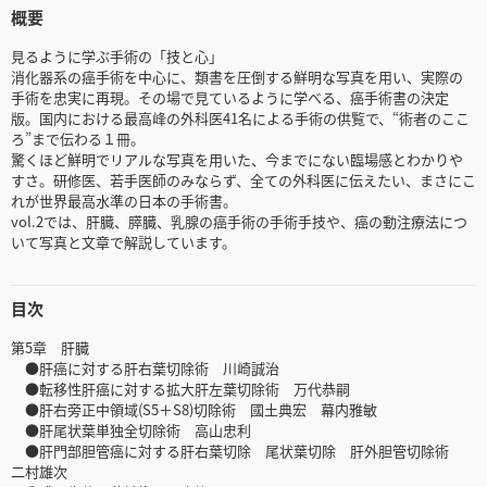
概要
見るように学ぶ手術の「技と心」
消化器系の癌手術を中心に、類書を圧倒する鮮明な写真を用い、実際の
手術を忠実に再現。その場で見ているように学べる、癌手術書の決定
版。国内における最高峰の外科医41名による手術の供覧で、“術者のここ
ろ”まで伝わる１冊。
驚くほど鮮明でリアルな写真を用いた、今までにない臨場感とわかりや
すさ。研修医、若手医師のみならず、全ての外科医に伝えたい、まさにこ
れが世界最高水準の日本の手術書。
vol.2では、肝臓、膵臓、乳腺の癌手術の手術手技や、癌の動注療法につ
いて写真と文章で解説しています。
目次
第5章 肝臓
●肝癌に対する肝右葉切除術 川崎誠治
●転移性肝癌に対する拡大肝左葉切除術 万代恭嗣
●肝右旁正中領域(S5＋S8)切除術 國土典宏 幕内雅敏
●肝尾状葉単独全切除術 高山忠利
●肝門部胆管癌に対する肝右葉切除 尾状葉切除 肝外胆管切除術
二村雄次