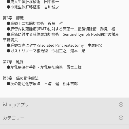
●成人生体肝移植術 田中紘一
●小児生体肝移植術 古川博之
第6章 膵臓
●膵頭十二指腸切除術 近藤 哲
●膵管内乳頭腫瘍(IPMT)に対する膵頭十二指腸切除術 跡見 裕
●膵癌に対する膵体尾部切除術 Sentinel Lymph Node同定の試み
草野満夫
●膵頭部癌に対するIsolated Pancreatectomy 中尾昭公
●ガストリノーマ根治術 今村正之 河本 泉
第7章 乳腺
●左乳房温存手術・左乳房切除術 霞富士雄
第8章 癌の動注療法
●癌の動注化学療法 三浦 健 松本吉郎
isho.jpアプリ
カテゴリー