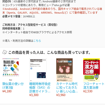
対応OS
iOS最新の２世代前まで / Android最新の２世代前まで
※コンテンツの使用にあたり、専用ビューアisho.jpが必要
※Androidは、Android２世代前の端末のうち、国内キャリア経由で販売されている端
末（Xperia、GALAXY、AQUOS、ARROWS、Nexusなど）にて動作確認しています
必要メモリ容量
16 MB以上
ご利用方法
アクセス型配信サービス（買切型）
同時使用端末数
1
※インターネット経由でのWEBブラウザによるアクセス参照
※導入・利用方法の詳細は
こちら
この商品を買った人は、こんな商品も買っています。
類似薬の使い分
睡眠時無呼吸症
カテーテル時代
フローチャート
け第3版
候群（SAS）の
に知っておきた
漢方薬治療
¥4,180
診療ガイドラ...
い 新しい心血...
¥2,530
¥3,300
¥3,960