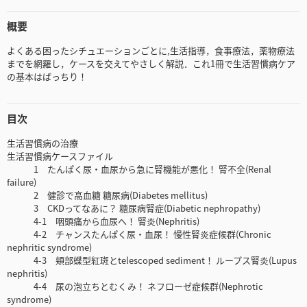
概要
よくある困ったシチュエーションごとに,生活指導，食事療法，薬物療法
までを網羅し，ケースを交えてやさしく解説．これ1冊で生活習慣病ケア
の基本はばっちり！
目次
生活習慣病の治療
生活習慣病ケースファイル
1 たんぱく尿・血尿から急に腎機能が悪化！ 腎不全(Renal
failure)
2 健診で高血糖 糖尿病(Diabetes mellitus)
3 CKDってなあに？ 糖尿病腎症(Diabetic nephropathy)
4-1 咽頭痛から血尿へ！ 腎炎(Nephritis)
4-2 チャンスたんぱく尿・血尿！ 慢性腎炎症候群(Chronic
nephritic syndrome)
4-3 頬部蝶型紅斑とtelescoped sediment！ ループス腎炎(Lupus
nephritis)
4-4 尿の泡立ちとむくみ！ ネフローゼ症候群(Nephrotic
syndrome)