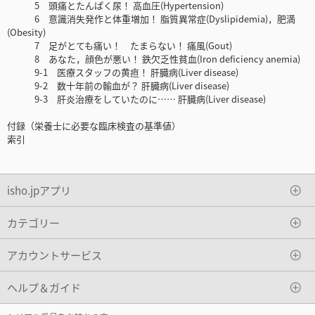
5 頭痛とたんぱく尿！ 高血圧(Hypertension)
6 意識消失発作と体重増加！ 脂質異常症(Dyslipidemia)，肥満
(Obesity)
7 足がとても痛い！ たまらない！ 痛風(Gout)
8 あなた，顔色が悪い！ 鉄欠乏性貧血(Iron deficiency anemia)
9-1 医療スタッフの黄疸！ 肝臓病(Liver disease)
9-2 数十年前の輸血が？ 肝臓病(Liver disease)
9-3 肝炎治療をしていたのに…… 肝臓病(Liver disease)
付録（栄養士に必要な臨床検査の基準値）
索引
isho.jpアプリ
カテゴリー
アカウントサービス
ヘルプ＆ガイド