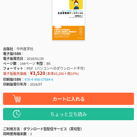
出版社
中外医学社
電子版ISBN
電子版発売日
2018/01/29
ページ数
144ページ
判型
B5
フォーマット
PDF（パソコンへのダウンロード不可）
¥3,520
電子版販売価格：
(本体¥3,200＋税10％)
印刷版ISBN
978-4-498-07684-6
印刷版発行年月
2016/07
カートに入れる
ちょっと立ち読み
ご利用方法
ダウンロード型配信サービス（買切型）
同時使用端末数
3