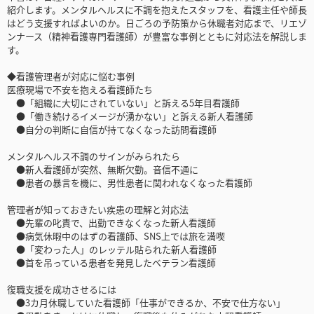
紹介します。メンタルヘルスに不調を抱えたスタッフを、看護主任や師長
はどう支援すればよいのか。日ごろの予防策から休職者対応まで、リエゾ
ンナース（精神看護専門看護師）が豊富な事例とともに対応法を解説しま
す。
◆看護管理者が対応に悩む事例
医療現場で不安を抱える看護師たち
●「組織に大切にされていない」と訴える5年目看護師
●「働き続けるイメージが湧かない」と訴える新人看護師
●自分の判断に自信が持てなくなった訪問看護師
メンタルヘルス不調のサインがみられたら
●新人看護師が突然、無断欠勤。音信不通に
●患者の暴言を機に、男性患者に関われなくなった看護師
管理者が知っておきたい疾患の理解と対応法
●先輩の叱責で、出勤できなくなった新人看護師
●病気休暇中のはずの看護師、SNS上では旅を満喫
●「変わった人」のレッテル貼られた新人看護師
●首を吊っている患者を発見したベテラン看護師
復職支援を成功させるには
●3カ月休職していた看護師「仕事ができるか、不安で仕方ない」