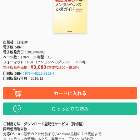
出版社
日経BP
電子版ISBN
電子版発売日
2018/04/02
ページ数
178ページ
判型
A5
フォーマット
PDF（パソコンへのダウンロード不可）
¥3,080
電子版販売価格：
(本体¥2,800＋税10％)
印刷版ISBN
978-4-8222-3952-7
印刷版発行年月
2016/12
カートに入れる
ちょっと立ち読み
ご利用方法
ダウンロード型配信サービス（買切型）
同時使用端末数
3
対応OS
iOS最新の２世代前まで / Android最新の２世代前まで
※コンテンツの使用にあたり、専用ビューアisho.jpが必要