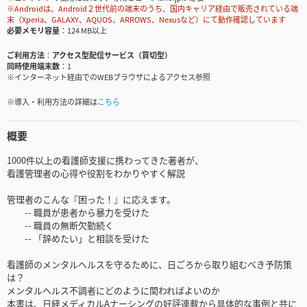
※Androidは、Android２世代前の端末のうち、国内キャリア経由で販売されている端
末（Xperia、GALAXY、AQUOS、ARROWS、Nexusなど）にて動作確認しています
必要メモリ容量
124 MB以上
ご利用方法
アクセス型配信サービス（買切型）
同時使用端末数
1
※インターネット経由でのWEBブラウザによるアクセス参照
※導入・利用方法の詳細は
こちら
概要
1000件以上の看護師支援に携わってきた著者が、
看護管理者の心得や役割をわかりやすく解説
管理者のこんな『困った！』に応えます。
-- 職員が患者から暴力を受けた
-- 職員の無断欠勤続く
-- 「辞めたい」と相談を受けた
看護師のメンタルへルスを守るために、日ごろから取り組むべき予防策
は？
メンタルヘルス不調者にどのように関わればよいのか
本書は、日経メディカルAナーシングの好評連載から具体的な事例と共に