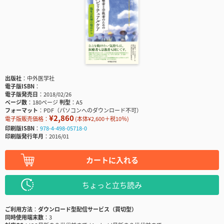
出版社
中外医学社
電子版ISBN
電子版発売日
2018/02/26
ページ数
180ページ
判型
A5
フォーマット
PDF（パソコンへのダウンロード不可）
¥2,860
電子版販売価格：
(本体¥2,600＋税10％)
印刷版ISBN
978-4-498-05718-0
印刷版発行年月
2016/01
カートに入れる
ちょっと立ち読み
ご利用方法
ダウンロード型配信サービス（買切型）
同時使用端末数
3