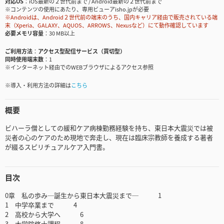
対応OS
iOS最新の２世代前まで / Android最新の２世代前まで
※コンテンツの使用にあたり、専用ビューアisho.jpが必要
※Androidは、Android２世代前の端末のうち、国内キャリア経由で販売されている端
末（Xperia、GALAXY、AQUOS、ARROWS、Nexusなど）にて動作確認しています
必要メモリ容量
30 MB以上
ご利用方法
アクセス型配信サービス（買切型）
同時使用端末数
1
※インターネット経由でのWEBブラウザによるアクセス参照
※導入・利用方法の詳細は
こちら
概要
ビハーラ僧としての緩和ケア病棟勤務経験を持ち、東日本大震災では被
災者の心のケアのため現地で奔走し、現在は臨床宗教師を養成する著者
が綴るスピリチュアルケア入門書。
目次
0章 私の歩み─誕生から東日本大震災まで─ 1
1 中学卒業まで 4
2 高校から大学へ 6
3 大学院修士課程 8