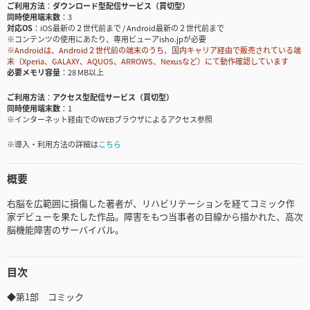
ご利用方法
ダウンロード型配信サービス（買切型）
同時使用端末数
3
対応OS
iOS最新の２世代前まで / Android最新の２世代前まで
※コンテンツの使用にあたり、専用ビューアisho.jpが必要
※Androidは、Android２世代前の端末のうち、国内キャリア経由で販売されている端
末（Xperia、GALAXY、AQUOS、ARROWS、Nexusなど）にて動作確認しています
必要メモリ容量
28 MB以上
ご利用方法
アクセス型配信サービス（買切型）
同時使用端末数
1
※インターネット経由でのWEBブラウザによるアクセス参照
※導入・利用方法の詳細は
こちら
概要
右脳を広範囲に損傷した著者が、リハビリテーションを経てコミック作
家デビューを果たした作品。障害をもつ当事者の目線から描かれた、高次
脳機能障害のサーバイバル。
目次
◆第1部 コミック