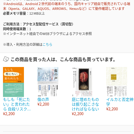
※Androidは、Android２世代前の端末のうち、国内キャリア経由で販売されている端
末（Xperia、GALAXY、AQUOS、ARROWS、Nexusなど）にて動作確認しています
必要メモリ容量
12 MB以上
ご利用方法
アクセス型配信サービス（買切型）
同時使用端末数
1
※インターネット経由でのWEBブラウザによるアクセス参照
※導入・利用方法の詳細は
こちら
この商品を買った人は、こんな商品も買っています。
もしも「死にた
傷の声
庭に埋めたもの
イルカと否定神
い」と言われた
¥2,200
は掘り起こさな
学
ら 自殺リスク...
ければならない
¥2,200
¥2,200
¥2,200