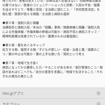
残りの1%／患者は覚えている／診断は急ぐ必要はない／向精神薬は魔法
の薬ではない／医者のコミュニケーション力と診断／入院の不安／服薬
を巡るやりとり／尊重と受容／主治医に望むこと／「共同意思決定」を
阻む壁／医師が抱える問題／主治医と病院の選択
◆第５章：強制入院と隔離
治療拒否と強制入院／本当の「困難」事例／閉鎖病棟と隔離／強制入院
による外傷体験／外傷体験の修復は可能か／病院不信と病院スタッフ／
精神科医療は改善されているか／最悪のものは最低限に
◆第６章：薬をめぐるギャップ
処方する側、服用する側／子どもが欲しい─妊娠・出産と薬／減薬のこ
つ／薬の中止は可能か／薬の上手な使い方／契約という考え
◆第７章：地域で生き抜く
病気になってから獲得した力／やることがある幸せ／家計管理のこつ／相
談があればどこへでも／自分の意思を言葉に／地域で生活すること／それ
ぞれの責任の果たし方
isho.jpアプリ
カテゴリー