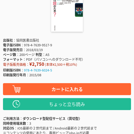
出版社
協同医書出版社
電子版ISBN
978-4-7639-9517-9
電子版発売日
2018/03/19
ページ数
200ページ
判型
A5
フォーマット
PDF（パソコンへのダウンロード不可）
¥2,750
電子版販売価格：
(本体¥2,500＋税10％)
印刷版ISBN
978-4-7639-6024-5
印刷版発行年月
2015/08
カートに入れる
ちょっと立ち読み
ご利用方法
ダウンロード型配信サービス（買切型）
同時使用端末数
3
対応OS
iOS最新の２世代前まで / Android最新の２世代前まで
※コンテンツの使用にあたり、専用ビューアisho.jpが必要