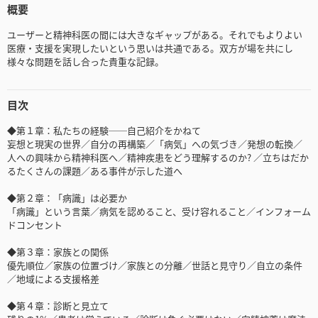
概要
ユーザーと精神科医の間には大きなギャップがある。それでもよりよい
医療・支援を実現したいという思いは共通である。双方が場を共にし
様々な問題を話し合った貴重な記録。
目次
◆第１章：私たちの経験──自己紹介をかねて
妄想と現実の世界／自分の再構築／「病気」への気づき／発想の転換／
人への興味から精神科医へ／精神疾患をどう理解するのか? ／立ちはだか
るたくさんの課題／ある事件が示した道へ
◆第２章：「病識」は必要か
「病識」という言葉／病気を認めること、受け容れること／インフォーム
ドコンセント
◆第３章：家族との関係
優先順位／家族の位置づけ／家族との分離／世話と見守り／自立の条件
／地域による支援格差
◆第４章：診断と見立て