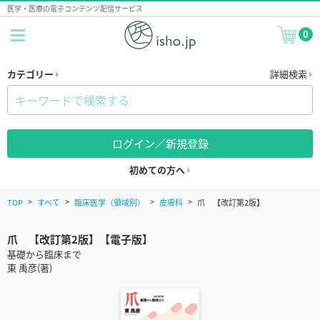
医学・医療の電子コンテンツ配信サービス
0
カテゴリー
詳細検索
ログイン／新規登録
初めての方へ
TOP
すべて
臨床医学（領域別）
皮膚科
爪 【改訂第2版】
爪 【改訂第2版】【電子版】
基礎から臨床まで
東 禹彦(著)