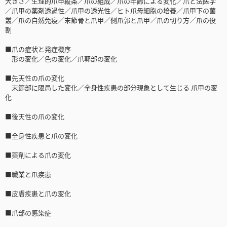
大きさ／生理的爪甲縦条／爪の組成／爪の年齢による変化／爪と法医学
／爪甲の薬剤透過性／爪甲の透光性／ヒト爪母細胞の培養／爪甲下の菌
叢／爪の自然免疫／末節骨と爪甲／側爪郭と爪甲／爪の切り方／爪の役
割
■爪の症状と発症機序
形の変化／色の変化／爪郭部の変化
■先天性の爪の変化
末節部に限局した変化／全身性疾患の部分現象として生じる 爪甲の変
化
■後天性の爪の変化
■全身性疾患と爪の変化
■薬剤による爪の変化
■職業と爪疾患
■皮膚疾患と爪の変化
■爪部の感染症