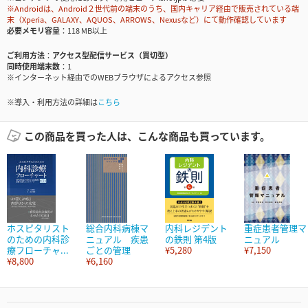
※Androidは、Android２世代前の端末のうち、国内キャリア経由で販売されている端
末（Xperia、GALAXY、AQUOS、ARROWS、Nexusなど）にて動作確認しています
必要メモリ容量
118 MB以上
ご利用方法
アクセス型配信サービス（買切型）
同時使用端末数
1
※インターネット経由でのWEBブラウザによるアクセス参照
※導入・利用方法の詳細は
こちら
この商品を買った人は、こんな商品も買っています。
ホスピタリスト
総合内科病棟マ
内科レジデント
重症患者管理マ
のための内科診
ニュアル 疾患
の鉄則 第4版
ニュアル
療フローチャ...
ごとの管理
¥5,280
¥7,150
¥8,800
¥6,160