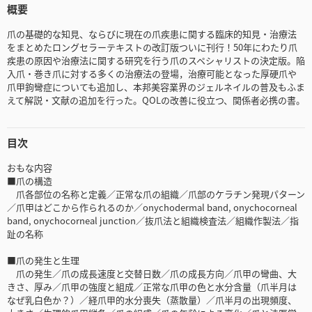
概要
爪の基礎的な知見、ならびに現在の爪疾患に関する臨床的知見・治療法
をまとめたロングセラーテキストの改訂版ついに刊行！50年にわたり爪
疾患の原因や治療法に関する研究を行う爪のスペシャリストの決定版。陥
入爪・巻き爪に対する多くの治療法の登場，治療可能となった厚硬爪や
爪甲鉤彎症についても追加し、本邦美容業界のジェルネイルの普及もふま
えて解説・文献の追加を行った。QOLの改善に役立つ、関係者必携の書。
目次
おもな内容
■爪の構造
爪各部位の名称と定義／正常な爪の組織／爪部のケラチン発現パターン
／爪甲はどこから作られるのか／onychodermal band, onychocorneal
band, onychocorneal junction／抜爪法と組織検査法／組織作製法／指
趾の名称
■爪の発生と生理
爪の発生／爪の成長速度と交替日数／爪の成長方向／爪甲の彎曲、大
きさ、厚み／爪甲の強度と組成／正常な爪甲の色と水分含量（爪半月は
なぜ乳白色か？）／経爪甲的水分喪失（蒸散量）／爪半月の出現頻度、