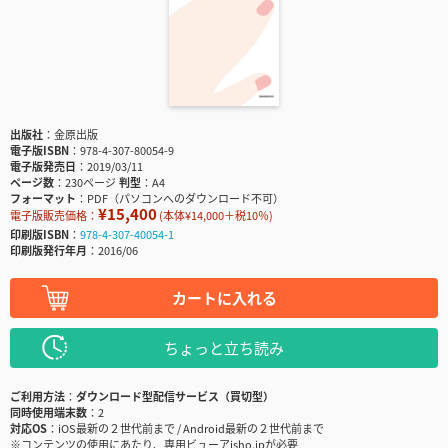
出版社
金原出版
電子版ISBN
978-4-307-80054-9
電子版発売日
2019/03/11
ページ数
230ページ
判型
A4
フォーマット
PDF（パソコンへのダウンロード不可）
¥15,400
電子版販売価格：
(本体¥14,000＋税10％)
印刷版ISBN
978-4-307-40054-1
印刷版発行年月
2016/06
カートに入れる
ちょっと立ち読み
ご利用方法
ダウンロード型配信サービス（買切型）
同時使用端末数
2
対応OS
iOS最新の２世代前まで / Android最新の２世代前まで
※コンテンツの使用にあたり、専用ビューアisho.jpが必要