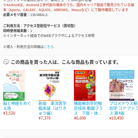
※Androidは、Android２世代前の端末のうち、国内キャリア経由で販売されている端
末（Xperia、GALAXY、AQUOS、ARROWS、Nexusなど）にて動作確認しています
必要メモリ容量
136 MB以上
ご利用方法
アクセス型配信サービス（買切型）
同時使用端末数
1
※インターネット経由でのWEBブラウザによるアクセス参照
※導入・利用方法の詳細は
こちら
この商品を買った人は、こんな商品も買っています。
脳と神経をめぐ
新版 東洋医学
機能解剖学的触
プロメテウス解
る旅
臨床論（はりき
診技術 動画プラ
剖学 コア アト
¥3,520
ゅう編）
ス 下肢・体...
ス 第4版
¥7,370
¥6,600
¥10,450