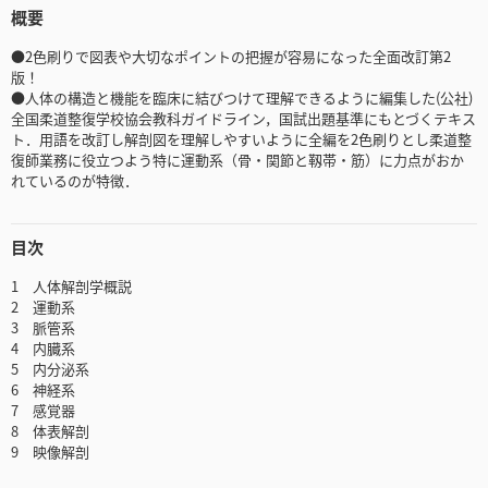
概要
●2色刷りで図表や大切なポイントの把握が容易になった全面改訂第2
版！
●人体の構造と機能を臨床に結びつけて理解できるように編集した(公社)
全国柔道整復学校協会教科ガイドライン，国試出題基準にもとづくテキス
ト．用語を改訂し解剖図を理解しやすいように全編を2色刷りとし柔道整
復師業務に役立つよう特に運動系（骨・関節と靱帯・筋）に力点がおか
れているのが特徴．
目次
1 人体解剖学概説
2 運動系
3 脈管系
4 内臓系
5 内分泌系
6 神経系
7 感覚器
8 体表解剖
9 映像解剖