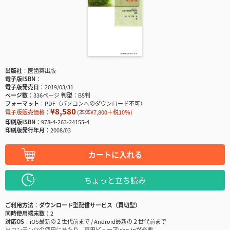
出版社
医歯薬出版
電子版ISBN
電子版発売日
2019/03/31
ページ数
336ページ
判型
B5判
フォーマット
PDF（パソコンへのダウンロード不可）
¥8,580
電子版販売価格：
(本体¥7,800＋税10％)
印刷版ISBN
978-4-263-24155-4
印刷版発行年月
2008/03
カートに入れる
ちょっと立ち読み
ご利用方法
ダウンロード型配信サービス（買切型）
同時使用端末数
2
対応OS
iOS最新の２世代前まで / Android最新の２世代前まで
※コンテンツの使用にあたり、専用ビューアisho.jpが必要