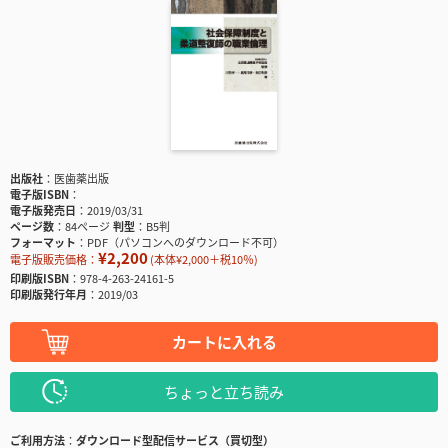
出版社
医歯薬出版
電子版ISBN
電子版発売日
2019/03/31
ページ数
84ページ
判型
B5判
フォーマット
PDF（パソコンへのダウンロード不可）
¥2,200
電子版販売価格：
(本体¥2,000＋税10％)
印刷版ISBN
978-4-263-24161-5
印刷版発行年月
2019/03
カートに入れる
ちょっと立ち読み
ご利用方法
ダウンロード型配信サービス（買切型）