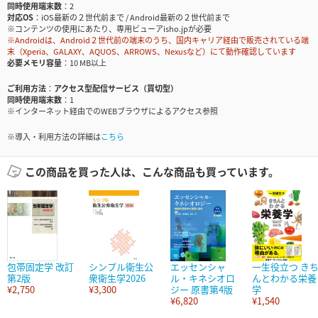
同時使用端末数
2
対応OS
iOS最新の２世代前まで / Android最新の２世代前まで
※コンテンツの使用にあたり、専用ビューアisho.jpが必要
※Androidは、Android２世代前の端末のうち、国内キャリア経由で販売されている端
末（Xperia、GALAXY、AQUOS、ARROWS、Nexusなど）にて動作確認しています
必要メモリ容量
10 MB以上
ご利用方法
アクセス型配信サービス（買切型）
同時使用端末数
1
※インターネット経由でのWEBブラウザによるアクセス参照
※導入・利用方法の詳細は
こちら
この商品を買った人は、こんな商品も買っています。
包帯固定学 改訂
シンプル衛生公
エッセンシャ
一生役立つ き
第2版
衆衛生学2026
ル・キネシオロ
んとわかる栄養
¥2,750
¥3,300
ジー 原書第4版
学
¥6,820
¥1,540