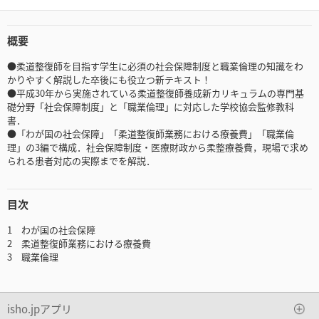
概要
●柔道整復師を目指す学生に必須の社会保障制度と職業倫理の知識をわ
かりやすく解説した卒後にも役立つ新テキスト！
●平成30年から実施されている柔道整復師養成新カリキュラムの専門基
礎分野「社会保障制度」と「職業倫理」に対応した学校協会監修教科
書．
●「わが国の社会保障」「柔道整復師業務における療養費」「職業倫
理」の3編で構成．社会保障制度・医療財政から柔整療養費，現場で求め
られる患者対応の実際までを解説．
目次
1 わが国の社会保障
2 柔道整復師業務における療養費
3 職業倫理
isho.jpアプリ