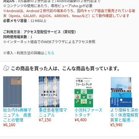
対応OS
iOS最新の２世代前まで / Android最新の２世代前まで
※コンテンツの使用にあたり、専用ビューアisho.jpが必要
※Androidは、Android２世代前の端末のうち、国内キャリア経由で販売されている端
末（Xperia、GALAXY、AQUOS、ARROWS、Nexusなど）にて動作確認しています
必要メモリ容量
12 MB以上
ご利用方法
アクセス型配信サービス（買切型）
同時使用端末数
1
※インターネット経由でのWEBブラウザによるアクセス参照
※導入・利用方法の詳細は
こちら
この商品を買った人は、こんな商品も買っています。
総合内科病棟マ
重症患者管理マ
小児科ファース
より理解を深め
ニュアル 疾患
ニュアル
トタッチ
る！体液電解質
ごとの管理
¥7,150
¥4,400
異常と輸液...
¥6,160
¥5,940