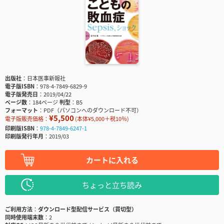
出版社
日本医事新報社
電子版ISBN
978-4-7849-6829-9
電子版発売日
2019/04/22
ページ数
184ページ
判型
B5
フォーマット
PDF（パソコンへのダウンロード不可）
¥5,500
電子版販売価格：
(本体¥5,000＋税10％)
印刷版ISBN
978-4-7849-6247-1
印刷版発行年月
2019/03
カートに入れる
ちょっと立ち読み
ご利用方法
ダウンロード型配信サービス（買切型）
同時使用端末数
2