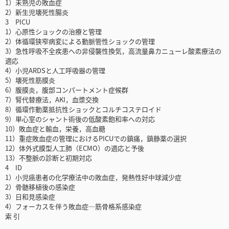
1）未熟児の敗血症
2）新生児壊死性腸炎
3 PICU
1）心原性ショックの治療と管理
2）体循環狭窄病変による動脈管性ショックの管理
3）急性呼吸不全疾患への非侵襲性換気，高流量鼻カニューレ酸素療法の
適応
4）小児ARDSと人工呼吸器の管理
5）壊死性筋膜炎
6）腹膜炎，腹部コンパートメント症候群
7）腎代替療法，AKI，血漿交換
8）循環作動薬抵抗性ショックとコルチコステロイド
9）単心室のシャント術後の低酸素飽和率への対応
10）敗血症と輸血，栄養，高血糖
11）重症敗血症の管理におけるPICUでの鎮痛，鎮静薬の選択
12）体外式膜型人工肺（ECMO）の適応と予後
13）不整脈の診断と初期対応
4 ID
1）小児癌患者の化学療法中の敗血症，発熱性好中球減少症
2）骨髄移植後の感染症
3）日和見感染症
4）フォーカスを伴う敗血症─筋骨格系感染症
索 引