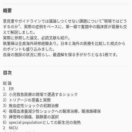
概要
意見書やガイドラインでは議論しつくせない課題について“現場ではどう
するのか”、実際の症例をベースに、第一線で奮闘中の臨床医が葛藤も交
えて解説しました。
実際に参照した論文、必読文献も紹介。
執筆陣は全員海外研修経験あり。日本と海外の医療を比較した視点から
のポイントも盛り込みました。
自身の施設の状況に照らし、最適解を探る手がかりとなる1冊です。
目次
総 論
1 ER
1）小児救急医療の現場で遭遇するショック
2）トリアージの意義と実際
3）敗血症性ショックの初期治療
4）循環血液量減少性ショックへの輸液治療，輸液路確保
5）挿管時の鎮痛，鎮静薬の選択
6）special populationとしての新生児の発熱
2 NICU