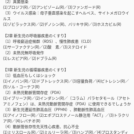
〔2〕真菌感染
(1)プロジフ(R)／(2)アンビゾーム(R)／(3)ファンガード(R)
〔3〕ウイルス感染：母子垂直感染を起こすヘルペス、サイトメガロウイ
ルス
(1)ゾビラックス(R)／(2)デノシン(R)、バリキサ(R)／(3)ホスカビル(R)
【2章 新生児の呼吸器疾患のくすり】
〔1〕呼吸窮迫症候群（RDS）、慢性肺疾患（CLD）
(1)サーファクテン(R)／(2)酸 素／(3)ステロイド
〔2〕未熟児無呼吸発作
(1)レスピア(R)／(2)ドプラム(R)
【3章 新生児の循環器疾患のくすり】
〔1〕低血圧もしくはショック
(1)イノバン(R)／(2)ドブトレックス(R)／(3)容量負荷／(4)ピトレシン(R)／
(5)ソル・コーテフ(R)
〔2〕未熟児動脈管開存症（PDA）
(1)イブリーフ(R)／(2)インダシン(R)／〔コラム〕パラセタモール（アセト
アミノフェン）は、未熟児動脈管開存症（PDA）に使用できるでしょうか
〔3〕新生児遷延性肺高血圧（PPHN）、肺動脈性肺高血圧
(1)アイノフロー(R)／(2)エポプロステノール静注用「ACT」／(3)トラクリ
ア(R)／(4)レバチオ(R)
〔4〕動脈管依存性先天性心疾患、抗心不全
(1)ミリスロール(R)／(2)ミルリーラ(R)／(3)ハンプ(R)／(4)プロスタンディ