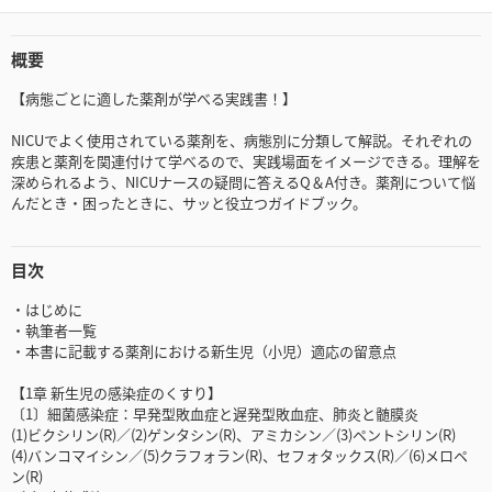
概要
【病態ごとに適した薬剤が学べる実践書！】
NICUでよく使用されている薬剤を、病態別に分類して解説。それぞれの
疾患と薬剤を関連付けて学べるので、実践場面をイメージできる。理解を
深められるよう、NICUナースの疑問に答えるQ＆A付き。薬剤について悩
んだとき・困ったときに、サッと役立つガイドブック。
目次
・はじめに
・執筆者一覧
・本書に記載する薬剤における新生児（小児）適応の留意点
【1章 新生児の感染症のくすり】
〔1〕細菌感染症：早発型敗血症と遅発型敗血症、肺炎と髄膜炎
(1)ビクシリン(R)／(2)ゲンタシン(R)、アミカシン／(3)ペントシリン(R)
(4)バンコマイシン／(5)クラフォラン(R)、セフォタックス(R)／(6)メロペ
ン(R)