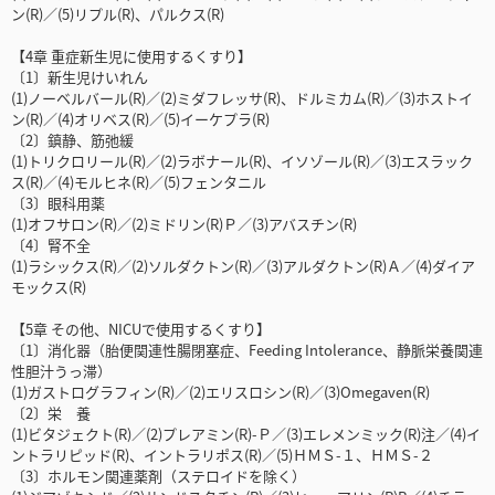
ン(R)／(5)リプル(R)、パルクス(R)
【4章 重症新生児に使用するくすり】
〔1〕新生児けいれん
(1)ノーベルバール(R)／(2)ミダフレッサ(R)、ドルミカム(R)／(3)ホストイ
ン(R)／(4)オリベス(R)／(5)イーケプラ(R)
〔2〕鎮静、筋弛緩
(1)トリクロリール(R)／(2)ラボナール(R)、イソゾール(R)／(3)エスラック
ス(R)／(4)モルヒネ(R)／(5)フェンタニル
〔3〕眼科用薬
(1)オフサロン(R)／(2)ミドリン(R)Ｐ／(3)アバスチン(R)
〔4〕腎不全
(1)ラシックス(R)／(2)ソルダクトン(R)／(3)アルダクトン(R)Ａ／(4)ダイア
モックス(R)
【5章 その他、NICUで使用するくすり】
〔1〕消化器（胎便関連性腸閉塞症、Feeding Intolerance、静脈栄養関連
性胆汁うっ滞）
(1)ガストログラフィン(R)／(2)エリスロシン(R)／(3)Omegaven(R)
〔2〕栄 養
(1)ビタジェクト(R)／(2)プレアミン(R)-Ｐ／(3)エレメンミック(R)注／(4)イ
ントラリピッド(R)、イントラリポス(R)／(5)ＨＭＳ-１、ＨＭＳ-２
〔3〕ホルモン関連薬剤（ステロイドを除く）