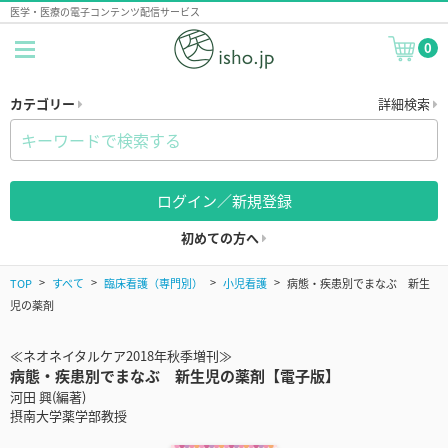
医学・医療の電子コンテンツ配信サービス
0
カテゴリー
詳細検索
ログイン／新規登録
初めての方へ
TOP
すべて
臨床看護（専門別）
小児看護
病態・疾患別でまなぶ 新生
児の薬剤
≪ネオネイタルケア2018年秋季増刊≫
病態・疾患別でまなぶ 新生児の薬剤【電子版】
河田 興(編著)
摂南大学薬学部教授