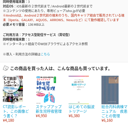
同時使用端末数
3
対応OS
iOS最新の２世代前まで / Android最新の２世代前まで
※コンテンツの使用にあたり、専用ビューアisho.jpが必要
※Androidは、Android２世代前の端末のうち、国内キャリア経由で販売されている端
末（Xperia、GALAXY、AQUOS、ARROWS、Nexusなど）にて動作確認しています
必要メモリ容量
136 MB以上
ご利用方法
アクセス型配信サービス（買切型）
同時使用端末数
1
※インターネット経由でのWEBブラウザによるアクセス参照
※導入・利用方法の詳細は
こちら
この商品を買った人は、こんな商品も買っています。
CT読影レポー
ステップアップ
はじめての脳波
総合内科病棟マ
ト、この画像ど
新生児呼吸管理
トリアージ
ニュアル 疾患
う書く？
¥4,950
¥6,380
ごとの管理
¥4,180
¥6,160