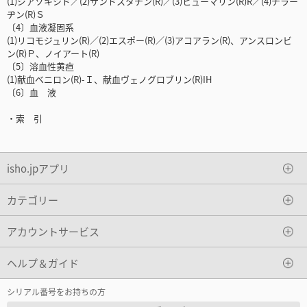
(1)ジアゾキシド／(2)サンドスタチン(R)／(3)ヒューマリン(R)R／(4)チラー
ヂン(R)Ｓ
〔4〕血液凝固系
(1)リコモジュリン(R)／(2)エスポー(R)／(3)アコアラン(R)、アンスロンビ
ン(R)Ｐ、ノイアート(R)
〔5〕溶血性黄疸
(1)献血ベニロン(R)-Ｉ、献血ヴェノグロブリン(R)IH
〔6〕血 液
・索 引
isho.jpアプリ
カテゴリー
アカウントサービス
ヘルプ＆ガイド
シリアル番号をお持ちの方