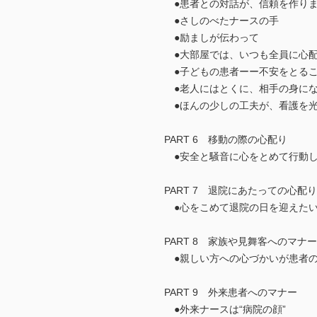
●患者との対話が、信頼を作り
●さしのべたナースの手
●励ましが伝わって
●大部屋では、いつも全員に心
●子どもの患者ーー不安をとる
●老人にはとくに、相手の身に
●ほんの少しの工夫が、看護を
PART 6 移動の際の心配り
●安全と騒音に心をとめて行動
PART 7 退院にあたっての心配り
●心をこめて退院の日を迎えた
PART 8 家族や見舞客へのマナー
●親しい方への心づかいが患者の
PART 9 外来患者へのマナー
●外来ナースは“病院の顔”