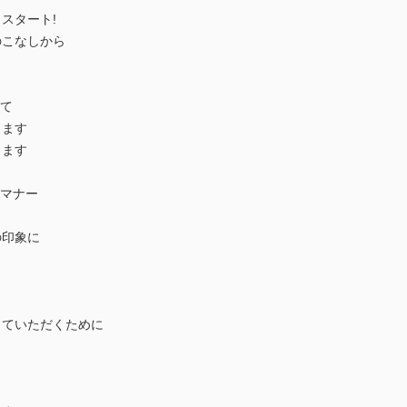
スタート!
こなしから
して
します
ります
のマナー
の印象に
ていただくために