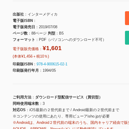
出版社
インターメディカ
電子版ISBN
電子版発売日
2019/07/08
ページ数
88ページ
判型
B5
フォーマット
PDF（パソコンへのダウンロード不可）
¥1,601
電子版販売価格：
(本体¥1,456＋税10％)
印刷版ISBN
978-4-900615-02-1
印刷版発行年月
1994/05
ご利用方法
ダウンロード型配信サービス（買切型）
同時使用端末数
3
対応OS
iOS最新の２世代前まで / Android最新の２世代前まで
※コンテンツの使用にあたり、専用ビューアisho.jpが必要
※Androidは、Android２世代前の端末のうち、国内キャリア経由で販
AQUOS、ARROWS、Nexusなど）にて動作確認しています