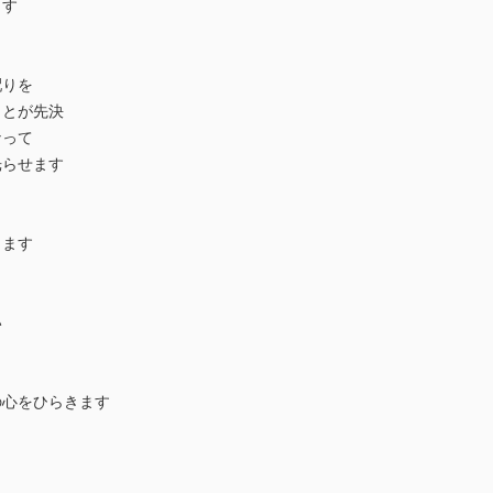
ます
配りを
ことが先決
なって
光らせます
します
い
心をひらきます