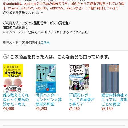
※Androidは、Android２世代前の端末のうち、国内キャリア経由で販売されている端
末（Xperia、GALAXY、AQUOS、ARROWS、Nexusなど）にて動作確認しています
必要メモリ容量
22 MB以上
ご利用方法
アクセス型配信サービス（買切型）
同時使用端末数
1
※インターネット経由でのWEBブラウザによるアクセス参照
※導入・利用方法の詳細は
こちら
この商品を買った人は、こんな商品も買っています。
誰も教えてくれ
骨折ハンター
CT読影レポー
総合内科病棟マ
なかった皮疹の
レントゲン×非
ト、この画像ど
ニュアル 疾患
診かた・考え...
整形外科医
う書く？
ごとの管理
¥4,400
¥5,280
¥4,180
¥6,160