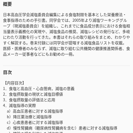
概要
日本高血圧学会減塩委員会編集による食塩制限を基本とした栄養療法・
食事指導のための手引書。同学会では、2005年より減塩ワーキンググル
ープ（現減塩委員会）を組織し、これまでに食品成分表示における食塩相
当量表示義務化の実現や、減塩食品の推奨、減塩レシピの発行など、多岐
にわたり活動を行ってきた。本書はそれらの取り組みをまとめ、わかりや
すく解説する。巻末付録には同学会が提唱する減塩食品リストを収載。
医師・医療者のみならず、減塩に取り組む公共機関の健康推進関係者、食
品メーカー従事者などにもお勧めの一冊。
目次
【内容目次】
1．食塩と高血圧・心血管病，減塩の意義
2．食塩摂取量の現状と減塩目標値
3．食塩摂取量の評価法と応用
4．減塩指導の実際
a）高血圧患者に対する減塩指導
b）降圧薬治療と減塩指導
c）心疾患患者に対する減塩指導
d）慢性腎臓病（糖尿病性腎臓病を含む）患者に対する減塩指導