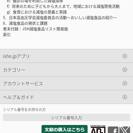
e）健診の場を利用した減塩指導
f）将来のために子どもから大人まで，地域における減塩啓発活動
g）食育における減塩の意義と実践
5．日本高血圧学会減塩委員会の活動～おいしい減塩食品の紹介～
6．減塩食品の現状と課題
巻末付録：JSH減塩食品リスト簡易版
索引
isho.jpアプリ
カテゴリー
アカウントサービス
ヘルプ＆ガイド
シリアル番号をお持ちの方
シリアル番号入力