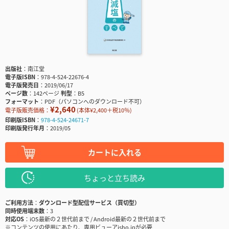
出版社
南江堂
電子版ISBN
978-4-524-22676-4
電子版発売日
2019/06/17
ページ数
142ページ
判型
B5
フォーマット
PDF（パソコンへのダウンロード不可）
¥2,640
電子版販売価格：
(本体¥2,400＋税10％)
印刷版ISBN
978-4-524-24671-7
印刷版発行年月
2019/05
カートに入れる
ちょっと立ち読み
ご利用方法
ダウンロード型配信サービス（買切型）
同時使用端末数
3
対応OS
iOS最新の２世代前まで / Android最新の２世代前まで
※コンテンツの使用にあたり、専用ビューアisho.jpが必要