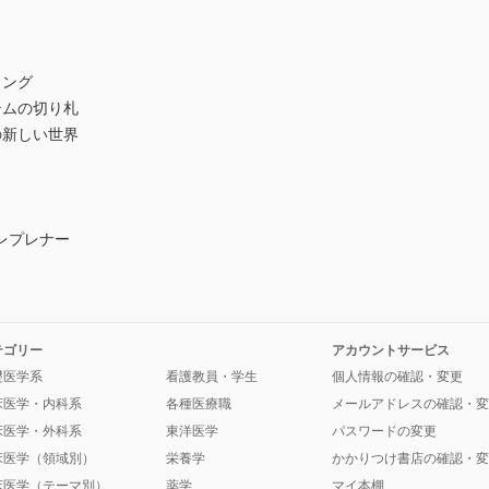
ィング
テムの切り札
の新しい世界
トレプレナー
テゴリー
アカウントサービス
礎医学系
看護教員・学生
個人情報の確認・変更
床医学・内科系
各種医療職
メールアドレスの確認・変
床医学・外科系
東洋医学
パスワードの変更
床医学（領域別）
栄養学
かかりつけ書店の確認・変
床医学（テーマ別）
薬学
マイ本棚