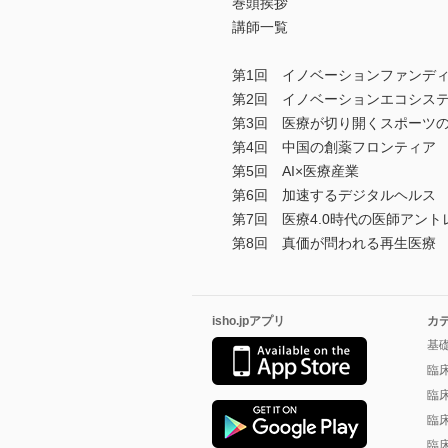
巻頭挨拶
講師一覧
第1回 イノベーションファンデ
第2回 イノベーションエコシス
第3回 医療が切り開くスポーツ
第4回 中国の創薬フロンティア
第5回 AI×医療産業
第6回 加速するデジタルヘルス
第7回 医療4.0時代の医師アン
第8回 真価が問われる再生医療
isho.jpアプリ
カ
基
臨
臨
臨
臨