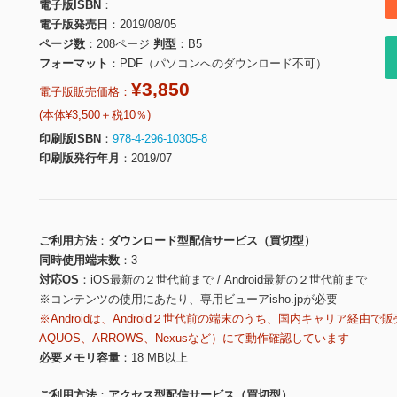
電子版ISBN
電子版発売日
2019/08/05
ページ数
208ページ
判型
B5
フォーマット
PDF（パソコンへのダウンロード不可）
¥3,850
電子版販売価格：
(本体¥3,500＋税10％)
印刷版ISBN
978-4-296-10305-8
印刷版発行年月
2019/07
ご利用方法
ダウンロード型配信サービス（買切型）
同時使用端末数
3
対応OS
iOS最新の２世代前まで / Android最新の２世代前まで
※コンテンツの使用にあたり、専用ビューアisho.jpが必要
※Androidは、Android２世代前の端末のうち、国内キャリア経由で販
AQUOS、ARROWS、Nexusなど）にて動作確認しています
必要メモリ容量
18 MB以上
ご利用方法
アクセス型配信サービス（買切型）