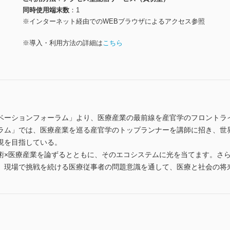
同時使用端末数
1
※インターネット経由でのWEBブラウザによるアクセス参照
※導入・利用方法の詳細は
こちら
ベーションフォーラム」より、医療産業の最前線を産官学のフロントラ
ラム」では、医療産業を巡る産官学のトップランナーを講師に招き、世
現を目指している。
術×医療産業を論ずるとともに、そのエコシステムに光を当てます。さ
、現場で挑戦を続ける医療従事者の問題意識を通して、医療と社会の将