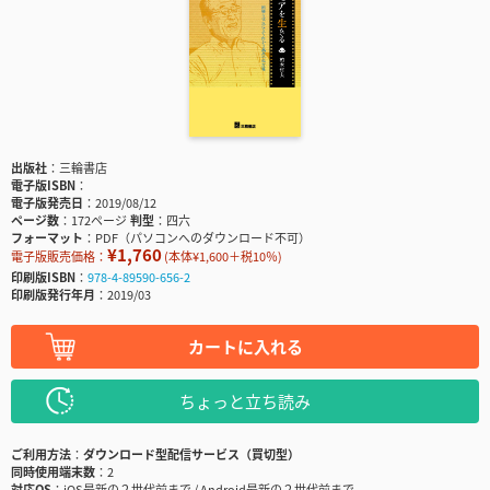
出版社
三輪書店
電子版ISBN
電子版発売日
2019/08/12
ページ数
172ページ
判型
四六
フォーマット
PDF（パソコンへのダウンロード不可）
¥1,760
電子版販売価格：
(本体¥1,600＋税10％)
印刷版ISBN
978-4-89590-656-2
印刷版発行年月
2019/03
カートに入れる
ちょっと立ち読み
ご利用方法
ダウンロード型配信サービス（買切型）
同時使用端末数
2
対応OS
iOS最新の２世代前まで / Android最新の２世代前まで