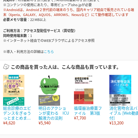
※コンテンツの使用にあたり、専用ビューアisho.jpが必要
※Androidは、Android２世代前の端末のうち、国内キャリア経由で販売されている端
末（Xperia、GALAXY、AQUOS、ARROWS、Nexusなど）にて動作確認しています
必要メモリ容量
22 MB以上
ご利用方法
アクセス型配信サービス（買切型）
同時使用端末数
1
※インターネット経由でのWEBブラウザによるアクセス参照
※導入・利用方法の詳細は
こちら
この商品を買った人は、こんな商品も買っています。
総合診療のエビ
明日のアクショ
循環器治療薬フ
消化管吻合法バ
デンスをぎゅう
ンが変わる ICU
ァイル 第3版
イブル [Web動
っとまとめま...
輸液力の法則
¥7,700
付]
¥4,620
¥5,940
¥13,200