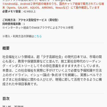
※Androidは、Android２世代前の端末のうち、国内キャリア経由で販売されている端
末（Xperia、GALAXY、AQUOS、ARROWS、Nexusなど）にて動作確認しています
必要メモリ容量
42 MB以上
ご利用方法
アクセス型配信サービス（買切型）
同時使用端末数
1
※インターネット経由でのWEBブラウザによるアクセス参照
※導入・利用方法の詳細は
こちら
概要
社会福祉という領域は、超「少子高齢社会」の現代日本では、市場の関
心も高く、教育や保健医療などと並んで、脱工業社会時代のリーディン
グ・インダストリーとしてその存在意義をますます大きくしています。
本書は、この社会福祉を実際に手がけていく上で必要な予備知識や方法
上のガイドライン、イシュー(論点･争点)までを網羅し、実務レベルでさ
まざまに社会福祉に関わる人びとが、現場に即して活用できるように構
成された中項目事典です。
目次
第 I 部 基礎編