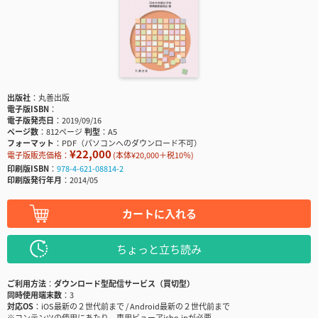
出版社
丸善出版
電子版ISBN
電子版発売日
2019/09/16
ページ数
812ページ
判型
A5
フォーマット
PDF（パソコンへのダウンロード不可）
¥22,000
電子版販売価格：
(本体¥20,000＋税10％)
印刷版ISBN
978-4-621-08814-2
印刷版発行年月
2014/05
カートに入れる
ちょっと立ち読み
ご利用方法
ダウンロード型配信サービス（買切型）
同時使用端末数
3
対応OS
iOS最新の２世代前まで / Android最新の２世代前まで
※コンテンツの使用にあたり、専用ビューアisho.jpが必要