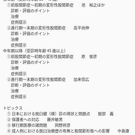
①前股関節症〜初期の変形性股関節症 池 裕之ほか
診断・評価のポイント
治療
症例提示
②進行期〜末期の変形性股関節症 高平尚伸
診断・評価のポイント
治療
症例提示
中年期以降（受診時年齢 45 歳以上）
①前股関節症〜初期の変形性股関節症 原 俊彦
診断・評価のポイント
治療
症例提示
②進行期〜末期の変形性股関節症 加来信広
診断・評価のポイント
治療
症例提示
トピックス
① 日本における脱臼健（検）診の現状と問題点 服部 義
② 保護者への対応 藤井敏男
③ 移行期医療の諸問題 岡野邦彦
④ 成人例における脱臼治療歴の有無と股関節形態への影響 中島康