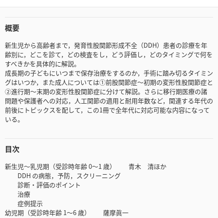
概要
新生児から高齢者まで，発育性股関節形成不全（DDH）患者の診療を年
齢別に，どこを診て，どの検査をし，どう評価し，どのタイミングで何を
すべきかを具体的に解説。
成長期の子どもにいつまで保存治療をするのか，手術に踏み切るタイミン
グはいつか，また成人については①前股関節症〜初期の変形性股関節症と
②進行期〜末期の変形性股関節症に分けて解説。さらに移行期医療の諸
問題や保護者への対応，人工関節の適用と耐用年数など，関連する年代の
前後にトピックスを配して，この1冊で全年代に対応可能な内容になって
いる。
目次
新生児〜乳児期（受診時年齢 0〜1 歳） 青木 清ほか
DDH の病態，予防，スクリーニング
診断・評価のポイント
治療
症例提示
幼児期（受診時年齢 1〜6 歳） 薩摩眞一