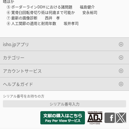
晴ほか
⑤ ボーダーラインDDH における諸問題 福島健介
⑥ 寛骨臼回転骨切り術は何歳まで可能か 安永裕司
⑦ 最新の画像診断 西井 孝
⑧ 人工関節の適用と耐用年数 坂井孝司
isho.jpアプリ
カテゴリー
アカウントサービス
ヘルプ＆ガイド
シリアル番号をお持ちの方
シリアル番号入力