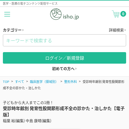
医学・医療の電子コンテンツ配信サービス
0
カテゴリー
詳細検索
ログイン／新規登録
初めての方へ
TOP
すべて
臨床医学（領域別）
整形外科
受診時年齢別 発育性股関節形
成不全の診かた・治しかた
子どもから大人までこの1冊！
受診時年齢別 発育性股関節形成不全の診かた・治しかた【電子
版】
稲葉 裕(編集) 中島 康晴(編集)