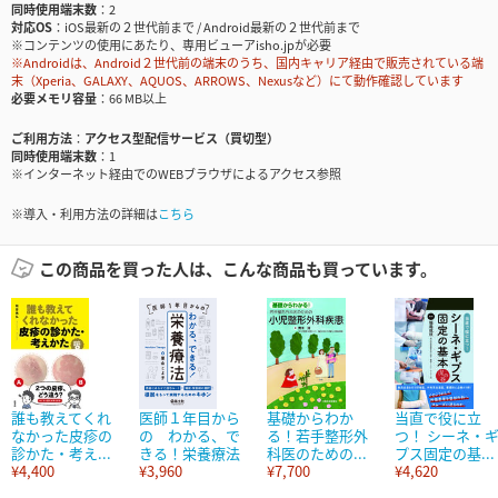
同時使用端末数
2
対応OS
iOS最新の２世代前まで / Android最新の２世代前まで
※コンテンツの使用にあたり、専用ビューアisho.jpが必要
※Androidは、Android２世代前の端末のうち、国内キャリア経由で販売されている端
末（Xperia、GALAXY、AQUOS、ARROWS、Nexusなど）にて動作確認しています
必要メモリ容量
66 MB以上
ご利用方法
アクセス型配信サービス（買切型）
同時使用端末数
1
※インターネット経由でのWEBブラウザによるアクセス参照
※導入・利用方法の詳細は
こちら
この商品を買った人は、こんな商品も買っています。
誰も教えてくれ
医師１年目から
基礎からわか
当直で役に立
なかった皮疹の
の わかる、で
る！若手整形外
つ！ シーネ・
診かた・考え...
きる！栄養療法
科医のための...
プス固定の基...
¥4,400
¥3,960
¥7,700
¥4,620