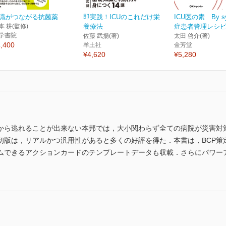
識がつながる抗菌薬
即実践！ICUのこれだけ栄
ICU医の素 By s
本 耕(監修)
養療法
症患者管理レシ
学書院
佐藤 武揚(著)
太田 啓介(著)
,400
羊土社
金芳堂
¥4,620
¥5,280
から逃れることが出来ない本邦では，大小関わらず全ての病院が災害対
版は，リアルかつ汎用性があると多くの好評を得た．本書は，BCP策定に
ムできるアクションカードのテンプレートデータも収載．さらにパワー