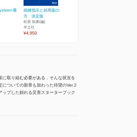
ystem×重
病棟指示と頻用薬の使い
ピ
方 決定版
松原 知康(編)
羊土社
¥4,950
策に取り組む必要がある．そんな状況を
ついての新章も加わった待望のVer.2
アップした頼れる災害スターターブック