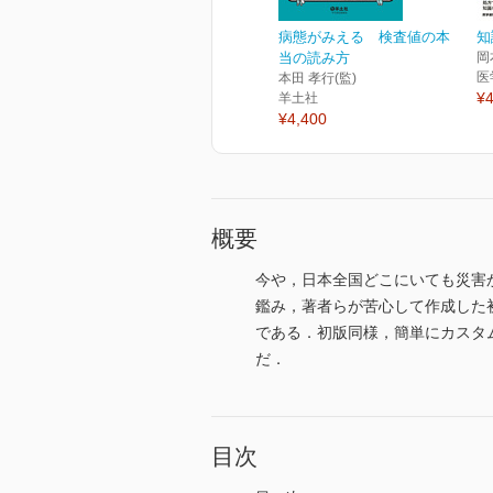
病態がみえる 検査値の本
知
当の読み方
岡
医
本田 孝行(監)
¥4
羊土社
¥4,400
概要
今や，日本全国どこにいても災害
鑑み，著者らが苦心して作成した初
である．初版同様，簡単にカスタ
だ．
目次