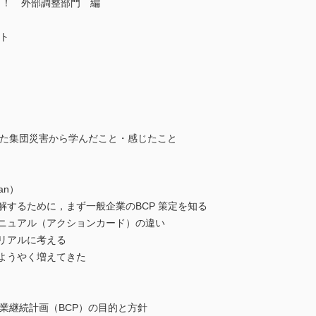
！！ 外部調整部門 編
ト
した集団災害から学んだこと・感じたこと
lan）
理解するために，まず一般企業のBCP 策定を知る
応マニュアル（アクションカード）の違い
てリアルに考える
がようやく増えてきた
事業継続計画（BCP）の目的と方針