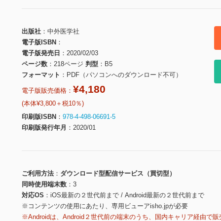
出版社
中外医学社
電子版ISBN
電子版発売日
2020/02/03
ページ数
218ページ
判型
B5
フォーマット
PDF（パソコンへのダウンロード不可）
¥4,180
電子版販売価格：
(本体¥3,800＋税10％)
印刷版ISBN
978-4-498-06691-5
印刷版発行年月
2020/01
ご利用方法
ダウンロード型配信サービス（買切型）
同時使用端末数
3
対応OS
iOS最新の２世代前まで / Android最新の２世代前まで
※コンテンツの使用にあたり、専用ビューアisho.jpが必要
※Androidは、Android２世代前の端末のうち、国内キャリア経由で販