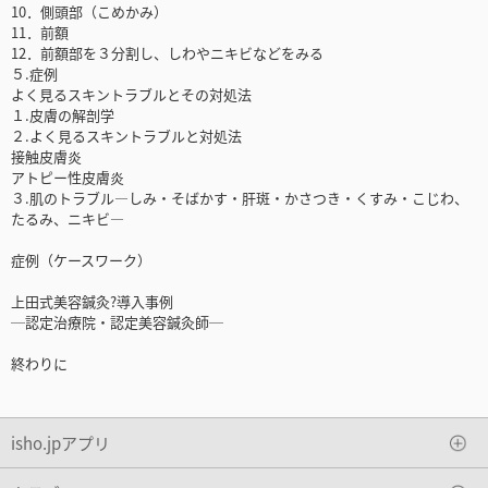
10．側頭部（こめかみ）
11．前額
12．前額部を３分割し、しわやニキビなどをみる
５.症例
よく見るスキントラブルとその対処法
１.皮膚の解剖学
２.よく見るスキントラブルと対処法
接触皮膚炎
アトピー性皮膚炎
３.肌のトラブル―しみ・そばかす・肝斑・かさつき・くすみ・こじわ、
たるみ、ニキビ―
症例（ケースワーク）
上田式美容鍼灸?導入事例
─認定治療院・認定美容鍼灸師─
終わりに
isho.jpアプリ