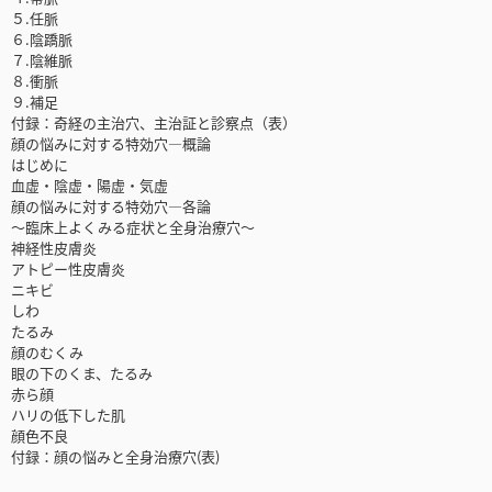
５.任脈
６.陰蹻脈
７.陰維脈
８.衝脈
９.補足
付録：奇経の主治穴、主治証と診察点（表）
顔の悩みに対する特効穴―概論
はじめに
血虚・陰虚・陽虚・気虚
顔の悩みに対する特効穴―各論
～臨床上よくみる症状と全身治療穴～
神経性皮膚炎
アトピー性皮膚炎
ニキビ
しわ
たるみ
顔のむくみ
眼の下のくま、たるみ
赤ら顔
ハリの低下した肌
顔色不良
付録：顔の悩みと全身治療穴(表)