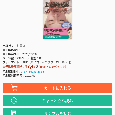
出版社
三和書籍
電子版ISBN
電子版発売日
2020/03/30
ページ数
231ページ
判型
B5
フォーマット
PDF（パソコンへのダウンロード不可）
¥7,480
電子版販売価格：
(本体¥6,800＋税10％)
印刷版ISBN
978-4-86251-388-5
印刷版発行年月
2019/07
カートに入れる
ちょっと立ち読み
サンプルを読む