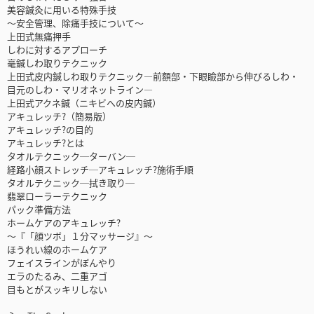
美容鍼灸に用いる特殊手技
～安全管理、除痛手技について～
上田式無痛押手
しわに対するアプローチ
毫鍼しわ取りテクニック
上田式皮内鍼しわ取りテクニック―前額部・下眼瞼部から伸びるしわ・
目元のしわ・マリオネットライン―
上田式アクネ鍼（ニキビへの皮内鍼）
アキュレッチ?（簡易版）
アキュレッチ?の目的
アキュレッチ?とは
タオルテクニック─ターバン─
経路小顔ストレッチ─アキュレッチ?施術手順
タオルテクニック─拭き取り─
翡翠ローラーテクニック
パック準備方法
ホームケアのアキュレッチ?
～『「顔ツボ」１分マッサージ』～
ほうれい線のホームケア
フェイスラインがぼんやり
エラのたるみ、二重アゴ
目もとがスッキリしない