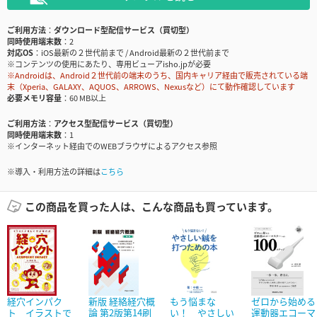
ご利用方法
ダウンロード型配信サービス（買切型）
同時使用端末数
2
対応OS
iOS最新の２世代前まで / Android最新の２世代前まで
※コンテンツの使用にあたり、専用ビューアisho.jpが必要
※Androidは、Android２世代前の端末のうち、国内キャリア経由で販売されている端
末（Xperia、GALAXY、AQUOS、ARROWS、Nexusなど）にて動作確認しています
必要メモリ容量
60 MB以上
ご利用方法
アクセス型配信サービス（買切型）
同時使用端末数
1
※インターネット経由でのWEBブラウザによるアクセス参照
※導入・利用方法の詳細は
こちら
この商品を買った人は、こんな商品も買っています。
経穴インパク
新版 経絡経穴概
もう悩まな
ゼロから始める
ト イラストで
論 第2版第14刷
い！ やさしい
運動器エコーマ