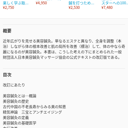
楽しく学ぶ取...
¥4,950
鍼を打つため...
スターへの100..
¥2,750
¥2,530
¥7,480
概要
近年広がりを見せる美容鍼灸。単なるエステと異なり、全身を調整（本
治）しながら体の根本改善と肌の局所を改善（標治）して、体の中なら奇
麗になるのが美容鍼灸。本書は、こうした考えの下にまとめられた一般
財団法人日本美容鍼灸マッサージ協会の公式テキストの改訂版である。
目次
改訂にあたり
美容鍼灸とは─概論
美容鍼灸の歴史
古代中国の不老長寿からみる美の知恵
精気神論 三宝とアンチエイジング
美容鍼灸の定義
美容鍼灸の基礎医学