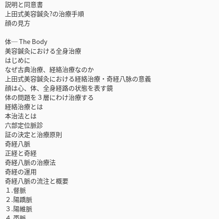
説明と同意書
上田式美容鍼灸?の治療手順
顔の見方
体─ The Body
美容鍼灸における全身治療
はじめに
なぜ古典治療、経絡治療なのか
上田式美容鍼灸における経絡治療・奇経八脉の意義
顔は心、体、全身経路の状態を表す鏡
体の問題を３層にわけ治療する
経絡治療とは
本治法とは
六部定位脈診
証の決定と治療原則
奇経八脈
正経と奇経
奇経八脈の治療法
奇経の運用
奇経八脈の流注と概要
１.督脈
２.陽蹻脈
３.陽維脈
４.帯脈