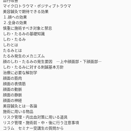
血行改善
マイクロトラウマ・ポジティブトラウマ
美容鍼灸で期待できる効果
１.顔への効果
２.全身の効果
慎重に施術すべき対象と禁忌
しわ・たるみの基礎知識
しわ・たるみ
しわとは
たるみとは
たるみ発生のメカニズム
顔のしわ・たるみの発生要因 ―上中顔面部・下顔面部―
しわ・たるみに対する刺鍼基本方針
治療に必要な解剖学
顔面の筋肉
顔面の表情筋
顔面の動脈
顔面の静脈
顔面の神経
美容鍼灸とは─各論
施術に用いる物品
リスク管理・内出血対策に用いる道具
リスク管理・施術前・中・後に行う注意事項
コラム セミナー受講生の質問から