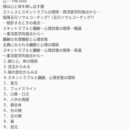
心─ The Soul
顔は心と体を映し出す鏡
ストレスとスキントラブルの関係─西洋医学的視点から─
陰陽五行ソウルコーチング?（五行ソウルコーチング?）
―問診するときの視点─
スキントラブルと臓腑・心理状態の関係─概論
～東洋医学的視点から～
臓腑の生理機能と心理状態
古典にみられる臓腑と心理の関係
スキントラブルと臓腑・心理状態の関係─各論
～東洋医学的視点から～
１.顔と心、体の関係
２.流注からみる
３.顔の部位からみる
４.スキントラブルと臓腑、心理状態の関係
１．首元
２．フェイスライン
３．口唇・口元
４．人中の周囲
５．頬全体
６．右の頬
７．左の頬
８．鼻
９．目元