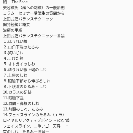
顔─ The Face
美容鍼灸（顔への刺鍼）の一般原則
コラム セミナー受講生の質問から
上田式筋バランステクニック
開発経緯と概要
治療の手順
上田式筋バランステクニック―各論
１.ほうれい線
２.口角下端のたるみ
３.笑いじわ
４.こけた頬
５.オトガイのしわ
６.ほうれい線上端のしわ
７.上唇のしわ
８.眼瞼下部から伸びるしわ
９.下眼瞼のたるみ・しわ
10.カラスの足跡
11.眼瞼下垂
12.眉間・鼻根のしわ
13.前額のしわ、たるみ
14.フェイスラインのたるみ（エラ）
ロイヤルリアクティブポイント?の定義
フェイスライン、二重アゴ―天容―…
首のしわ、たるみ―強音―