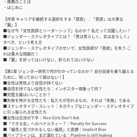
・推薦のことば
・はじめに
【序章 キャリアを継続する選択をする「意欲」：「意欲」は大事な
「翼」】
■なぜ今「女性医師とリーダーシップ」なのか？ 私だって活躍したい！
■ジェンダー・ステレオタイプとは？ 「男は男らしく、女は女らしく」
すべき、という考え方
■ジェンダー・ステレオタイプのせいで、女性医師が「意欲」を失う こ
れは重大な問題だ！
■「翼」を折ってはいけない、折られてはいけない
【第1章 ジェンダー研究で何がわかっているのか？ 自分自身を乗り越える
ために、知っておいて損はない！】
■女性は男性より自信が持てない
■自信を持てない女性たち：インポスター現象って何？
■完璧主義はいいことか？
■失敗を怖がる女性たち：私たちが恐れるもの、それは「失敗」である
■ステレオタイプ・スレット：ネガティブなジェンダー・ステレオタイプ
に引っ張られる女性たち
■女性は交渉が下手：Nice Girls Don’t Ask
■「できる女」へのペナルティー？：Penalty for Success
■「偏見と気づかれもしない偏見」と医療：Implicit Bias
■パイプラインは、まだ漏れている：Pipeline is still leaking