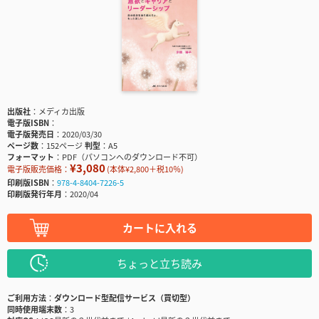
出版社
メディカ出版
電子版ISBN
電子版発売日
2020/03/30
ページ数
152ページ
判型
A5
フォーマット
PDF（パソコンへのダウンロード不可）
¥3,080
電子版販売価格：
(本体¥2,800＋税10％)
印刷版ISBN
978-4-8404-7226-5
印刷版発行年月
2020/04
カートに入れる
ちょっと立ち読み
ご利用方法
ダウンロード型配信サービス（買切型）
同時使用端末数
3