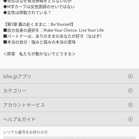
◆男性はなぜ育児休暇をとらないのか
◆M字カーブは女性医師のせいではない
◆女性は搾取されている？
【第3章 翼の赴くままに：Be Yourself】
■自分自身の選択を：Make Your Choice. Live Your Life
■パートナーは、ありのままのあなたが好き（なはず）
■本当の自分：強みと弱みの本当の意味
＜終章 私たちが動かないでどうする＞
isho.jpアプリ
カテゴリー
アカウントサービス
ヘルプ＆ガイド
シリアル番号をお持ちの方