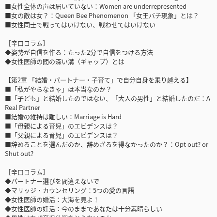
■女性全体の声は届いていない：Women are underrepresented
■女の敵は女？：Queen Bee Phenomenon 「女王バチ現象」とは？
■女性同士で戦ってはいけない、戦わせてはいけない
［辛口コラム］
◆姿勢が自信を作る：たった2分で自信をつける方法
◆女性医師の間の深い溝（ギャップ）とは
【第2章 「結婚・パートナー・子育て」で自分自身を乗り越える】
■「私がやらなきゃ」は本当なのか？
■「子ども」と結婚したのではない、「大人の男性」と結婚したのだ：A
Real Partner
■結婚の維持は難しい：Marriage is Hard
■「母親による育児」のエビデンスは？
■「父親による育児」のエビデンスは？
■辞めることを選んだのか、辞めざるを得なかったのか？：Opt out? or
Shut out?
［辛口コラム］
◆パートナー選びを間違えないで
◆マリッジ・カウンセリング：5つの愛の言語
◆女性医師の婚活：大海を見よ！
◆女性医師の妊活：今のままであなたは十分素晴らしい