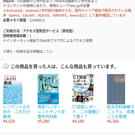
対応OS
iOS最新の２世代前まで / Android最新の２世代前まで
※コンテンツの使用にあたり、専用ビューアisho.jpが必要
※Androidは、Android２世代前の端末のうち、国内キャリア経由で販売されている端
末（Xperia、GALAXY、AQUOS、ARROWS、Nexusなど）にて動作確認しています
必要メモリ容量
22 MB以上
ご利用方法
アクセス型配信サービス（買切型）
同時使用端末数
1
※インターネット経由でのWEBブラウザによるアクセス参照
※導入・利用方法の詳細は
こちら
この商品を買った人は、こんな商品も買っています。
レジデントのた
骨折ハンター
CT読影レポー
総合内科病棟マ
めの これだけ
レントゲン×非
ト、この画像ど
ニュアル 疾患
輸液
整形外科医
う書く？
ごとの管理
¥4,620
¥5,280
¥4,180
¥6,160