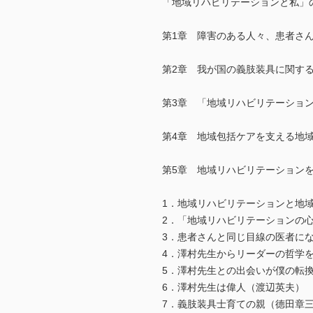
「地域リハビリテーションと私」
第1章 障害のある人々、患者さ
第2章 我が国の義肢装具に関す
第3章 「地域リハビリテーショ
第4章 地域包括ケアを支える地
第5章 地域リハビリテーション
1．地域リハビリテーションと地
2．「地域リハビリテーションの
3．患者さんと同じ目線の医者に
4．澤村先生からリーダーの哲学
5．澤村先生との出会いが僕の転
6．澤村先生は偉人（渡辺英夫）
7．義肢装具士育ての親（德田章