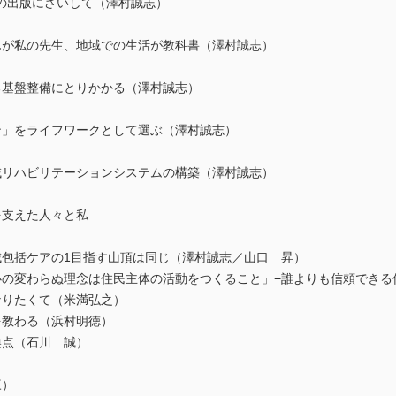
の出版にさいして（澤村誠志）
んが私の先生、地域での生活が教科書（澤村誠志）
る基盤整備にとりかかる（澤村誠志）
ン」をライフワークとして選ぶ（澤村誠志）
域リハビリテーションシステムの構築（澤村誠志）
を支えた人々と私
域包括ケアの1目指す山頂は同じ（澤村誠志／山口 昇）
心の変わらぬ理念は住民主体の活動をつくること」−誰よりも信頼できる
なりたくて（米満弘之）
を教わる（浜村明徳）
換点（石川 誠）
三）