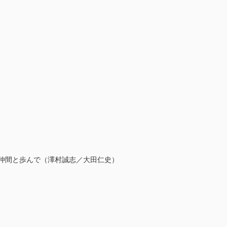
仲間と歩んで（澤村誠志／大田仁史）