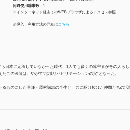
同時使用端末数
1
※インターネット経由でのWEBブラウザによるアクセス参照
※導入・利用方法の詳細は
こちら
葉すら日本に定着していなかった時代、1人でも多くの障害者がその人ら
えたこの医師は、やがて“地域リハビリテーションの父”となった。
たるものにした医師・澤村誠志の半生と、共に駆け抜けた仲間たちの活
。