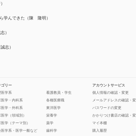
行）
）
から学んできた（陳 隆明）
誠志）
村誠志）
テゴリー
アカウントサービス
礎医学系
看護教員・学生
個人情報の確認・変更
床医学・内科系
各種医療職
メールアドレスの確認・変
床医学・外科系
東洋医学
パスワードの変更
床医学（領域別）
栄養学
かかりつけ書店の確認・変
床医学（テーマ別）
薬学
マイ本棚
会医学系・医学一般など
歯科学
購入履歴