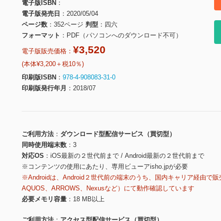
電子版ISBN
電子版発売日
2020/05/04
ページ数
352ページ
判型
四六
フォーマット
PDF（パソコンへのダウンロード不可）
¥3,520
電子版販売価格：
(本体¥3,200＋税10％)
印刷版ISBN
978-4-908083-31-0
印刷版発行年月
2018/07
ご利用方法
ダウンロード型配信サービス（買切型）
同時使用端末数
3
対応OS
iOS最新の２世代前まで / Android最新の２世代前まで
※コンテンツの使用にあたり、専用ビューアisho.jpが必要
※Androidは、Android２世代前の端末のうち、国内キャリア経由で販
AQUOS、ARROWS、Nexusなど）にて動作確認しています
必要メモリ容量
18 MB以上
ご利用方法
アクセス型配信サービス（買切型）