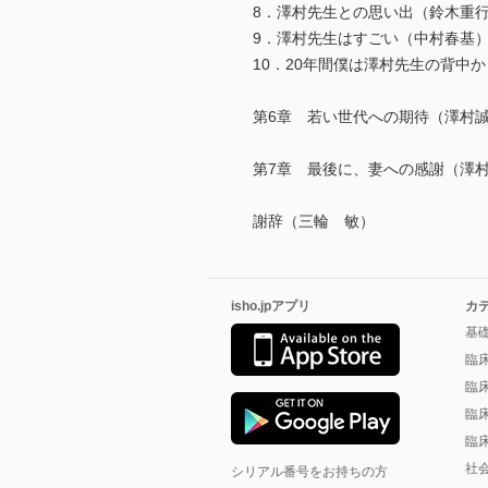
8．澤村先生との思い出（鈴木重
9．澤村先生はすごい（中村春基
10．20年間僕は澤村先生の背中
第6章 若い世代への期待（澤村
第7章 最後に、妻への感謝（澤
謝辞（三輪 敏）
isho.jpアプリ
カ
基
臨
臨
臨
臨
社
シリアル番号をお持ちの方