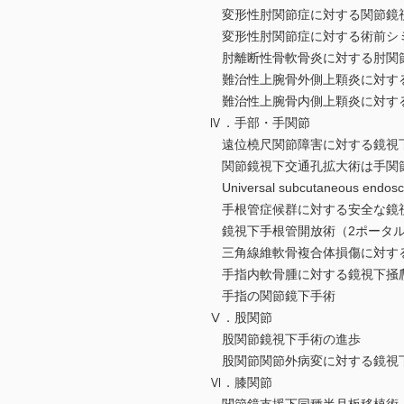
変形性肘関節症に対する関節鏡
変形性肘関節症に対する術前シ
肘離断性骨軟骨炎に対する肘関節
難治性上腕骨外側上顆炎に対す
難治性上腕骨内側上顆炎に対す
Ⅳ．手部・手関節
遠位橈尺関節障害に対する鏡視下Sauv
関節鏡視下交通孔拡大術は手関
Universal subcutaneous 
手根管症候群に対する安全な鏡
鏡視下手根管開放術（2ポータル
三角線維軟骨複合体損傷に対する
手指内軟骨腫に対する鏡視下掻
手指の関節鏡下手術
Ⅴ．股関節
股関節鏡視下手術の進歩
股関節関節外病変に対する鏡視下
Ⅵ．膝関節