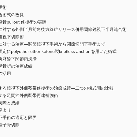
手術
合術式の改良
ullout 修復術の実際
対する外側半月前角後方線維リリース併用関節鏡視下半月縫合術
鏡視下切除術
対する治療―関節鏡視下手術から関節切開下手術まで
ther ether ketone製knotless anchor を用いた術式
所麻酔下関節内洗浄
起骨折の治療成績
の活用
る鏡視下外側靱帯修復術の治療成績―二つの術式間の比較
よる足関節外側靱帯再建補強術
実際と成績
見より
下手術の適応と限界
種子骨切除