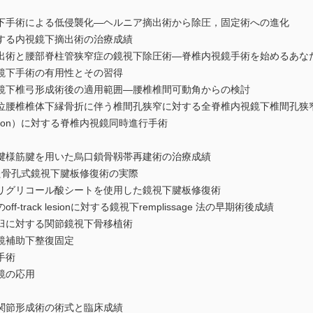
手術による低侵襲化―ヘルニア摘出術から除圧，固定術への進化
する内視鏡下摘出術の治療成績
術と腰部脊柱管狭窄症の鏡視下除圧術―脊椎内視鏡手術を始めるあな
鏡下手術の有用性とその習得
下椎弓形成術後の適用範囲―腰椎椎間可動角からの検討
腰椎椎体下縁骨折に伴う椎間孔狭窄に対する全脊椎内視鏡下椎間孔狭
esion）に対する脊椎内視鏡同時進行手術
様筋腱を用いた烏口鎖骨靱帯再建術の治療成績
骨孔式鏡視下腱板修復術の実際
グリコール酸シートを使用した鏡視下腱板修復術
rack lesionに対する鏡視下remplissage 法の早期術後成績
臼に対する関節鏡視下骨移植術
鏡補助下整復固定
手術
鏡の応用
関節形成術の術式と臨床成績