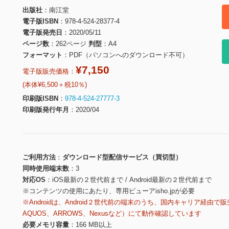
出版社
南江堂
電子版ISBN
978-4-524-28377-4
電子版発売日
2020/05/11
ページ数
262ページ
判型
A4
フォーマット
PDF（パソコンへのダウンロード不可）
¥7,150
電子版販売価格：
(本体¥6,500＋税10％)
印刷版ISBN
978-4-524-27777-3
印刷版発行年月
2020/04
ご利用方法
ダウンロード型配信サービス（買切型）
同時使用端末数
3
対応OS
iOS最新の２世代前まで / Android最新の２世代前まで
※コンテンツの使用にあたり、専用ビューアisho.jpが必要
※Androidは、Android２世代前の端末のうち、国内キャリア経由で販
AQUOS、ARROWS、Nexusなど）にて動作確認しています
必要メモリ容量
166 MB以上