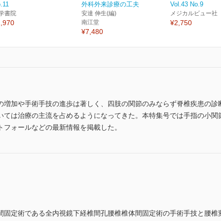
.11
外科外来診療の工夫
Vol.43 No.9
学書院
安達 伸生(編)
メジカルビュー社
,970
南江堂
¥2,750
¥7,480
の増加や手術手技の進歩は著しく、四肢の関節のみならず脊椎疾患の診
いては治療の主流を占めるようになってきた。本特集号では手指の小関
トフォールなどの最新情報を掲載した。
固定術である全内視鏡下経椎間孔腰椎椎体間固定術の手術手技と腰椎変