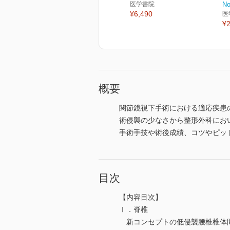
医学書院
No
¥6,490
医
¥2
概要
関節鏡視下手術における適応疾患
術侵襲の少なさから整形外科にお
手術手技や術後成績、コツやピッ
目次
【内容目次】
Ⅰ．脊椎
新コンセプトの低侵襲腰椎椎体間