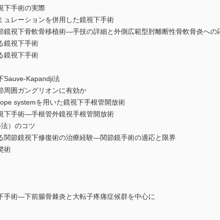
視下手術の実際
ミュレーションを併用した鏡視下手術
鏡視下骨軟骨移植術―手技の詳細と外側広範型肘離断性骨軟骨炎への
る鏡視下手術
る鏡視下手術
e-Kapandji法
節周囲ガングリオンに有効か
endoscope systemを用いた鏡視下手根管開放術
視下手術―手根管外鏡視手根管開放術
法）のコツ
関節鏡視下修復術の治療経験―関節鏡手術の適応と限界
爬術
手術―下前腸骨棘炎と大転子疼痛症候群を中心に