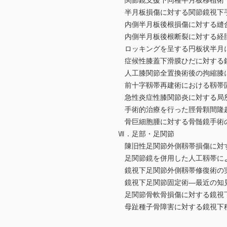
関節鏡支援下同種半月板移植術
半月板損傷に対する関節鏡視下
内側半月板後根損傷に対する縫
内側半月板後根断裂に対する経脛骨p
ロッキングを呈する円板状半月に
症候性膝蓋下滑膜ひだに対する
人工膝関節全置換術後の拘縮膝に
前十字靱帯再建術における靱帯固定にpolye
急性炎症性膝関節炎に対する局
手術的治療を行った脛骨顆間隆
骨巨細胞腫に対する骨髄鏡手術
Ⅶ．足部・足関節
陳旧性足関節外側靱帯損傷に対す
足関節鏡を併用した人工靱帯に
鏡視下足関節外側靱帯修復術の
鏡視下足関節固定術―最近の知
足関節骨軟骨損傷に対する鏡視
母趾種子骨障害に対する鏡視下