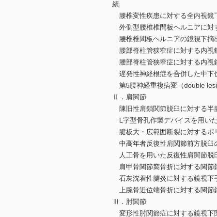
績
腰椎変性疾患に対する全内視鏡下
外側型腰椎椎間板ヘルニアに対
腰椎椎間板ヘルニアの鏡視下摘出
腰部脊柱管狭窄症に対する内視
腰部脊柱管狭窄症に対する内視鏡
遅発性神経根症を合併した中下位
第5腰神経重複病変（double l
Ⅱ．肩関節
陳旧性肩鎖関節脱臼に対する半腱
L字型骨孔作製デバイスを用いた
腱板大・広範囲断裂に対するポリ
中高年者反復性肩関節前方脱臼のoff-t
人工骨を用いた反復性肩関節脱
肩甲骨関節窩骨折に対する関節
石灰沈着性腱炎に対する鏡視下
上腕骨近位端骨折に対する関節
Ⅲ．肘関節
変形性肘関節症に対する鏡視下