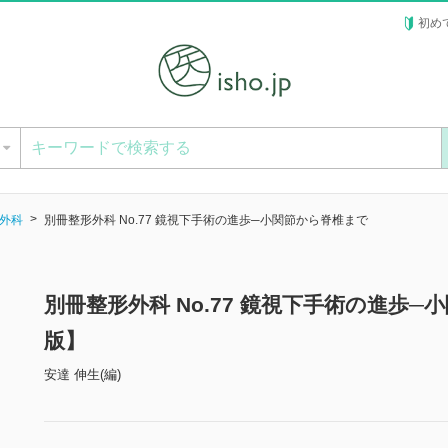
初め
ー
外科
別冊整形外科 No.77 鏡視下手術の進歩─小関節から脊椎まで
別冊整形外科 No.77 鏡視下手術の進歩
版】
安達 伸生(編)