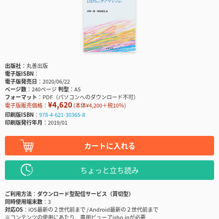
出版社
丸善出版
電子版ISBN
電子版発売日
2020/06/22
ページ数
240ページ
判型
A5
フォーマット
PDF（パソコンへのダウンロード不可）
¥4,620
電子版販売価格：
(本体¥4,200＋税10％)
印刷版ISBN
978-4-621-30365-8
印刷版発行年月
2019/01
カートに入れる
ちょっと立ち読み
ご利用方法
ダウンロード型配信サービス（買切型）
同時使用端末数
3
対応OS
iOS最新の２世代前まで / Android最新の２世代前まで
※コンテンツの使用にあたり、専用ビューアisho.jpが必要