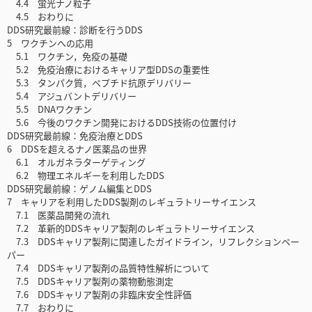
4.4 蛍光ナノ粒子
4.5 おわりに
DDS研究最前線：診断を行うDDS
5 ワクチンへの応用
5.1 ワクチン，免疫の基礎
5.2 免疫治療におけるキャリア型DDSの重要性
5.3 タンパク質，ペプチド抗原デリバリー
5.4 アジュバントデリバリー
5.5 DNAワクチン
5.6 今後のワクチン開発におけるDDS技術の位置付け
DDS研究最前線：免疫治療とDDS
6 DDSを超えるナノ医薬品の世界
6.1 オルガネラターゲティング
6.2 物理エネルギーを利用したDDS
DDS研究最前線：ゲノム編集とDDS
7 キャリアを利用したDDS製剤のレギュラトリーサイエンス
7.1 医薬品開発の流れ
7.2 革新的DDSキャリア製剤のレギュラトリーサイエンス
7.3 DDSキャリア製剤に関連したガイドライン，リフレクションペー
パー
7.4 DDSキャリア製剤の品質特性解析について
7.5 DDSキャリア製剤の薬物動態測定
7.6 DDSキャリア製剤の非臨床安全性評価
7.7 おわりに