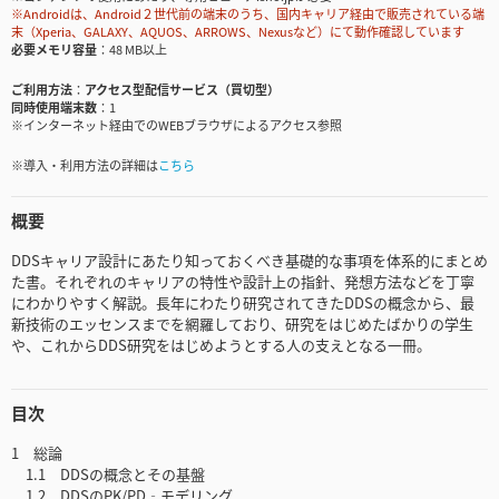
※Androidは、Android２世代前の端末のうち、国内キャリア経由で販売されている端
末（Xperia、GALAXY、AQUOS、ARROWS、Nexusなど）にて動作確認しています
必要メモリ容量
48 MB以上
ご利用方法
アクセス型配信サービス（買切型）
同時使用端末数
1
※インターネット経由でのWEBブラウザによるアクセス参照
※導入・利用方法の詳細は
こちら
概要
DDSキャリア設計にあたり知っておくべき基礎的な事項を体系的にまとめ
た書。それぞれのキャリアの特性や設計上の指針、発想方法などを丁寧
にわかりやすく解説。長年にわたり研究されてきたDDSの概念から、最
新技術のエッセンスまでを網羅しており、研究をはじめたばかりの学生
や、これからDDS研究をはじめようとする人の支えとなる一冊。
目次
1 総論
1.1 DDSの概念とその基盤
1.2 DDSのPK/PD‐モデリング