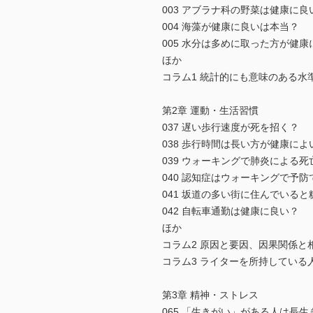
003 アブラナ科の野菜は健康に良
004 海藻が健康に良いは本当？
005 水分は多めに取った方が健康
ほか
コラム1 統計的にも意味のある水
第2章 運動・生活習慣
037 遅い歩行速度が死を招く？
038 歩行時間は長い方が健康によ
039 ウォーキングで肺炎による
040 認知症はウォーキングで予防
041 坂道の多い街に住んでいる
042 自転車通勤は健康に良い？
ほか
コラム2 原因と要因、因果関係と
コラム3 ライターを所持してい
第3章 精神・ストレス
065 「生きがい」がある人は長生