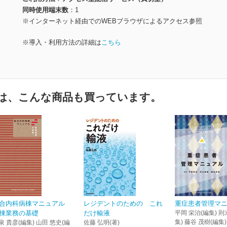
同時使用端末数
1
※インターネット経由でのWEBブラウザによるアクセス参照
※導入・利用方法の詳細は
こちら
は、こんな商品も買っています。
合内科病棟マニュアル
レジデントのための これ
重症患者管理マ
棟業務の基礎
だけ輸液
平岡 栄治(編集) 則
集) 藤谷 茂樹(編集)
泉 貴彦(編集) 山田 悠史(編
佐藤 弘明(著)