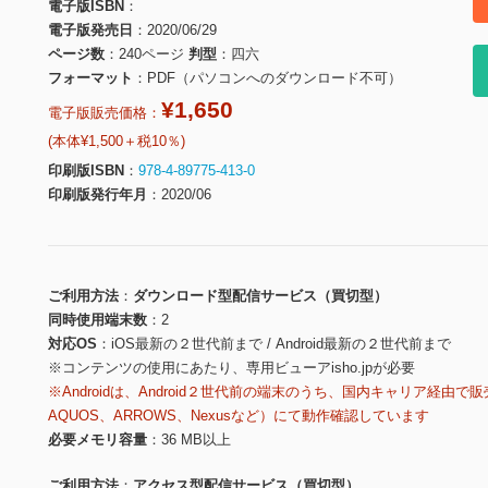
電子版ISBN
電子版発売日
2020/06/29
ページ数
240ページ
判型
四六
フォーマット
PDF（パソコンへのダウンロード不可）
¥1,650
電子版販売価格：
(本体¥1,500＋税10％)
印刷版ISBN
978-4-89775-413-0
印刷版発行年月
2020/06
ご利用方法
ダウンロード型配信サービス（買切型）
同時使用端末数
2
対応OS
iOS最新の２世代前まで / Android最新の２世代前まで
※コンテンツの使用にあたり、専用ビューアisho.jpが必要
※Androidは、Android２世代前の端末のうち、国内キャリア経由で販
AQUOS、ARROWS、Nexusなど）にて動作確認しています
必要メモリ容量
36 MB以上
ご利用方法
アクセス型配信サービス（買切型）