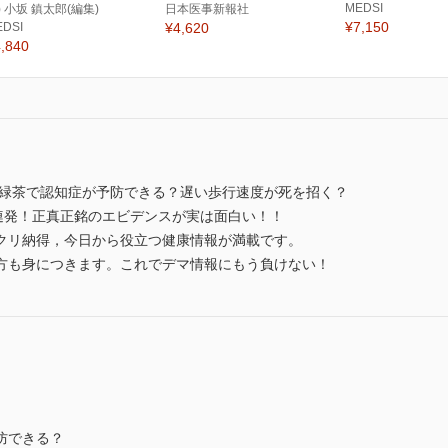
MEDSI
) 小坂 鎮太郎(編集)
日本医事新報社
¥7,150
EDSI
¥4,620
,840
？緑茶で認知症が予防できる？遅い歩行速度が死を招く？
0連発！正真正銘のエビデンスが実は面白い！！
クリ納得，今日から役立つ健康情報が満載です。
方も身につきます。これでデマ情報にもう負けない！
予防できる？