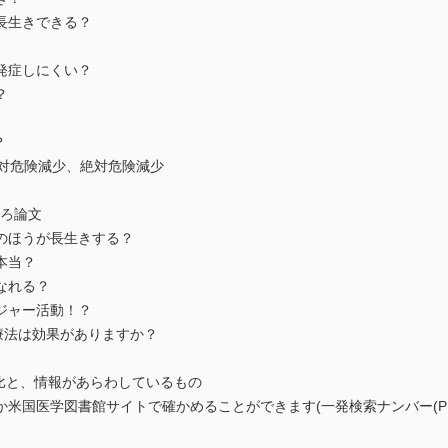
で長生きできる？
を発症しにくい？
？
？
相対危険減少、絶対危険減少
しろ論文
者のほうが長生きする？
本当？
なれる？
レジャー活動！？
)療法は効果がありますか？
比と、情報があらわしているもの
米国医学図書館サイトで確かめることができます(一発検索ナンバー(PMI