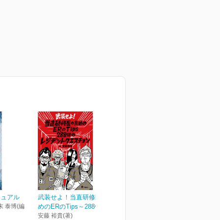
ニュアル
武装せよ！当直研修医のた
末 泰博(編
めのERのTips～288個の...
安藤 裕貴(著)