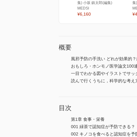
集) 小坂 鎮太郎(編集)
集
MEDSI
M
¥6,160
¥4
概要
風邪予防の手洗い どれが効果的
おもしろ・ホンモノ医学論文10
一目でわかる図やイラストでサッ
読んで行くうちに，科学的な考え
目次
第1章 食事・栄養
001 緑茶で認知症が予防できる？
002 キノコを食べると認知症を