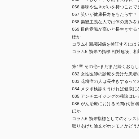
066 趣味や生きがいを持つこと
067 笑いが健康長寿をもたらす？
068 楽観主義な人では体の痛み
069 目的意識が高いと長生きする
ほか
コラム4 因果関係を検証するには
コラム5 効果の指標:相対危険、
第4章 その他~まだまだ続くおも
082 女性医師の診療を受けた患
083 花粉症の人は長生きするって
084 メタボ検診をうければ健康に
085 アンチエイジングの秘訣は
086 がん治療における民間(代替
ほか
コラム6 効果指標としてのオッズ
取りあげた論文がホンモノかどうか