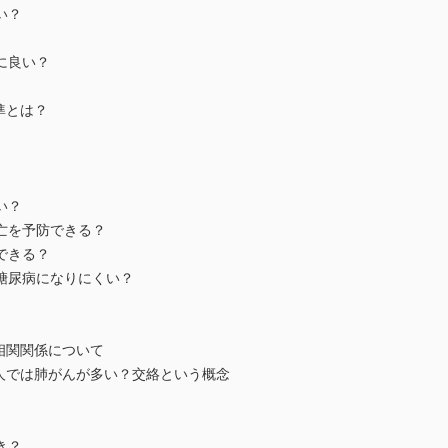
い？
に良い？
準とは？
い？
死亡を予防できる？
できる？
と糖尿病になりにくい？
相関関係について
る人では肺がんが多い？交絡という概念
き？