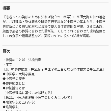
概要
【患者さんの笑顔のために知れば役立つ中医学】中医師免許を持つ著者
が、弁証理論・整体観念や陰陽五行学説など中医学の基本から、中医学
的診断による病状観察など現場で使える体質診断を解説。さらに舌診、
顔色や患者の体質に合わせた診断法、そしてそれに合わせた環境処置と
しての食事や温度調整など、実際のケアに役立つ知識が満載。
目次
・推薦のことば 法橋尚宏
・序文
【第1章 整体観念・弁証論治 中医学の土台となる整体観念と弁証論治】
◆中医学の大切な要点
◆中医学の歴史
◆整体観念とは
◆弁証論治とは
［中医学理論に基づいた診断方法］
【第2章 中医基礎理論 中医学のしくみについて】
◆陰陽学説と五行学説
◆陰陽学説