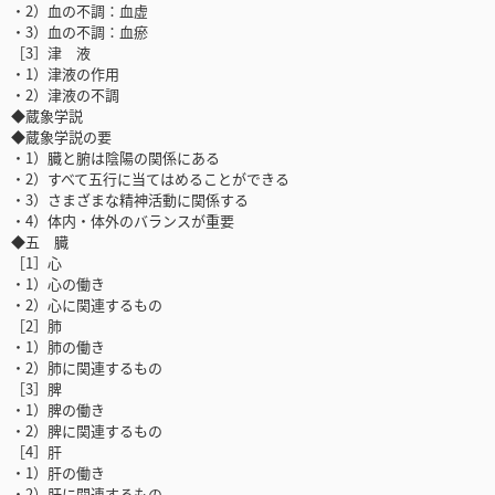
・2）血の不調：血虚
・3）血の不調：血瘀
［3］津 液
・1）津液の作用
・2）津液の不調
◆蔵象学説
◆蔵象学説の要
・1）臓と腑は陰陽の関係にある
・2）すべて五行に当てはめることができる
・3）さまざまな精神活動に関係する
・4）体内・体外のバランスが重要
◆五 臓
［1］心
・1）心の働き
・2）心に関連するもの
［2］肺
・1）肺の働き
・2）肺に関連するもの
［3］脾
・1）脾の働き
・2）脾に関連するもの
［4］肝
・1）肝の働き
・2）肝に関連するもの