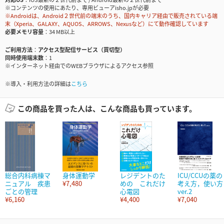
※コンテンツの使用にあたり、専用ビューアisho.jpが必要
※Androidは、Android２世代前の端末のうち、国内キャリア経由で販売されている端
末（Xperia、GALAXY、AQUOS、ARROWS、Nexusなど）にて動作確認しています
必要メモリ容量
34 MB以上
ご利用方法
アクセス型配信サービス（買切型）
同時使用端末数
1
※インターネット経由でのWEBブラウザによるアクセス参照
※導入・利用方法の詳細は
こちら
この商品を買った人は、こんな商品も買っています。
総合内科病棟マ
身体運動学
レジデントのた
ICU/CCUの薬の
ニュアル 疾患
¥7,480
めの これだけ
考え方，使い方
ごとの管理
心電図
ver.2
¥6,160
¥4,400
¥7,040