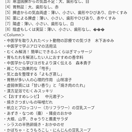
［3］寒湿困脾からの気血不足：大、歯形なし、白
［4］胃熱証：大、歯形なし、赤
［5］脾虚からの気血両虚：薄い、小さい、歯形やひびあり、白やくすみ
［6］薬による脾虚：薄い、小さい、歯形やひびあり、赤やくすみ
［7］陽虚：薄い、小さい、歯形なし、白
［8］陰虚もしくは実証：薄い、小さい、歯形なし、���
＜Column＞
・中医学を取り入れたペット動物の診療での気づき 木下あゆみ
・中医学で学ぶアロマの活用法
・むくみ解消！ 簡単にできるふくらはぎマッサージ
・胃もたれを解消したい人におすすめの香辛料
・中医学から学びヨガをより深く伝える 森本貴子
・肩こりに効果的な「甩手」
・気と血を整理する「よもぎ蒸し」
・胃熱が多い人の心理的作用 山咲凛子
・虚弱体質には「甘い香り」と「焼き肉のたれ」
・漢方足浴でむくみスッキリ
＜【おすすめレシピ】 中元君子＞
・焼きさつまいもの味噌だれ
・帆立とブロッコリー（カリフラワー）の豆乳スープ
・あずき・なつめ（棗）・陳皮のおかゆ
・大根、山芋、きゅうりと蕎麦サラダ
・シラスの半熟卵焼き・おかゆのせ
・かぼちゃ・とうもろこし・にんじんの豆乳スープ