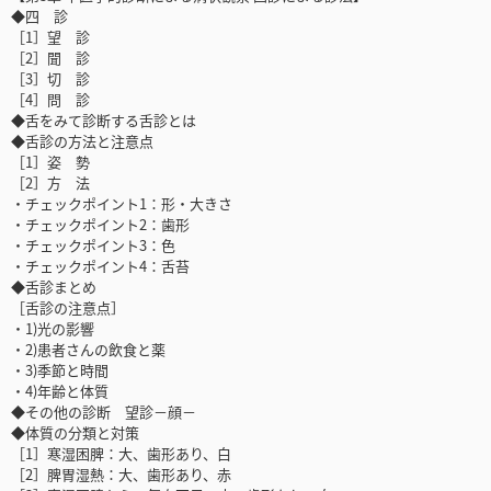
◆四 診
［1］望 診
［2］聞 診
［3］切 診
［4］問 診
◆舌をみて診断する舌診とは
◆舌診の方法と注意点
［1］姿 勢
［2］方 法
・チェックポイント1：形・大きさ
・チェックポイント2：歯形
・チェックポイント3：色
・チェックポイント4：舌苔
◆舌診まとめ
［舌診の注意点］
・1)光の影響
・2)患者さんの飲食と薬
・3)季節と時間
・4)年齢と体質
◆その他の診断 望診－顔－
◆体質の分類と対策
［1］寒湿困脾：大、歯形あり、白
［2］脾胃湿熱：大、歯形あり、赤