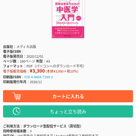
出版社
メディカ出版
電子版ISBN
電子版発売日
2020/12/01
ページ数
160ページ
判型
A5
フォーマット
PDF（パソコンへのダウンロード不可）
¥3,300
電子版販売価格：
(本体¥3,000＋税10％)
印刷版ISBN
978-4-8404-7199-2
印刷版発行年月
2020/11
カートに入れる
ちょっと立ち読み
ご利用方法
ダウンロード型配信サービス（買切型）
同時使用端末数
3
対応OS
iOS最新の２世代前まで / Android最新の２世代前まで