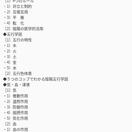
［1］4つのルール
・1）対立と制約
・2）互根互用
・3）平 衡
・4）転 化
［2］陰陽の医学的活用
◆五行学説
［1］五行の特性
・1）木
・2）火
・3）土
・4）金
・5）水
［2］五行色体表
◆５つのコップでわかる陰陽五行学説
◆気・血・津液
［1］気
・1）推動作用
・2）温煦作用
・3）防御作用
・4）固摂作用
・5）気化作用
［2］血
・1）血の作用