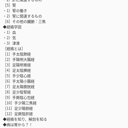
［5］腎
・1）腎の働き
・2）腎に関連するもの
［6］その他の臓腑：三焦
◆経絡学説
・1）血
・2）気
・3）津液
［経絡とは］
［1］手太陰肺経
［2］手陽明大腸経
［3］足陽明胃経
［4］足太陰脾経
［5］手少陰心経
［6］手太陽小腸経
［7］足太陽膀胱経
［8］足少陰腎経
［9］手厥陰心包経
［10］手少陽三焦経
［11］足少陽胆経
［12］足厥陰肝経
◆経絡を知り、解剖を知る
◆病は胃から？！