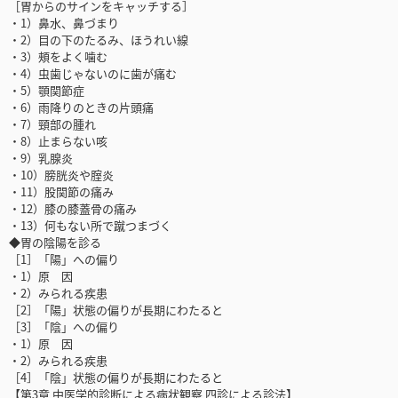
［胃からのサインをキャッチする］
・1）鼻水、鼻づまり
・2）目の下のたるみ、ほうれい線
・3）頰をよく噛む
・4）虫歯じゃないのに歯が痛む
・5）顎関節症
・6）雨降りのときの片頭痛
・7）頸部の腫れ
・8）止まらない咳
・9）乳腺炎
・10）膀胱炎や腟炎
・11）股関節の痛み
・12）膝の膝蓋骨の痛み
・13）何もない所で蹴つまづく
◆胃の陰陽を診る
［1］「陽」への偏り
・1）原 因
・2）みられる疾患
［2］「陽」状態の偏りが長期にわたると
［3］「陰」への偏り
・1）原 因
・2）みられる疾患
［4］「陰」状態の偏りが長期にわたると
【第3章 中医学的診断による病状観察 四診による診法】