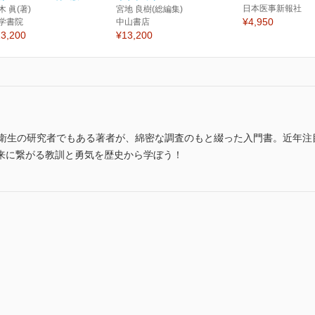
日本医事新報社
木 眞(著)
宮地 良樹(総編集)
¥4,950
学書院
中山書店
3,200
¥13,200
衆衛生の研究者でもある著者が、綿密な調査のもと綴った入門書。近年注
来に繋がる教訓と勇気を歴史から学ぼう！