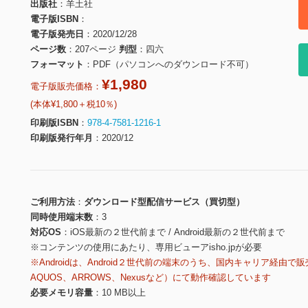
出版社
羊土社
電子版ISBN
電子版発売日
2020/12/28
ページ数
207ページ
判型
四六
フォーマット
PDF（パソコンへのダウンロード不可）
¥1,980
電子版販売価格：
(本体¥1,800＋税10％)
印刷版ISBN
978-4-7581-1216-1
印刷版発行年月
2020/12
ご利用方法
ダウンロード型配信サービス（買切型）
同時使用端末数
3
対応OS
iOS最新の２世代前まで / Android最新の２世代前まで
※コンテンツの使用にあたり、専用ビューアisho.jpが必要
※Androidは、Android２世代前の端末のうち、国内キャリア経由で販
AQUOS、ARROWS、Nexusなど）にて動作確認しています
必要メモリ容量
10 MB以上