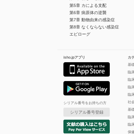
第5章 カによる支配
第6章 病原体の逆襲
第7章 動物由来の感染症
第8章 なくならない感染症
エピローグ
isho.jpアプリ
カ
基
臨
臨
臨
臨
社
シリアル番号をお持ちの方
基
シリアル番号登録
臨
臨
保