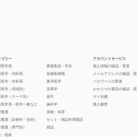
テゴリー
アカウントサービス
礎医学系
看護教員・学生
個人情報の確認・変更
床医学・内科系
各種医療職
メールアドレスの確認・変
床医学・外科系
東洋医学
パスワードの変更
床医学（領域別）
栄養学
かかりつけ書店の確認・変
床医学（テーマ別）
薬学
マイ本棚
会医学系・医学一般など
歯科学
購入履歴
礎看護
保健・体育
床看護（診療科・技術）
セット・雑誌年間購読
床看護（専門別）
雑誌
健・助産