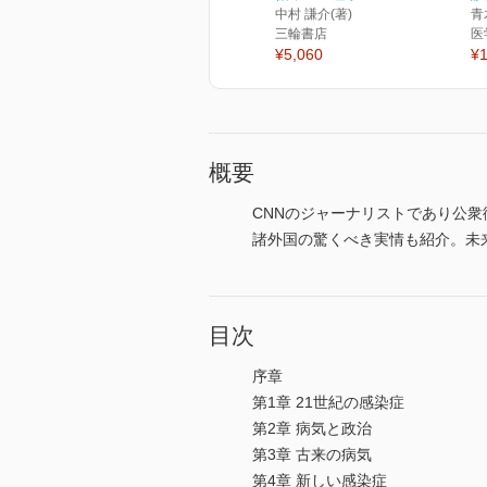
中村 謙介(著)
青
三輪書店
医
¥5,060
¥1
概要
CNNのジャーナリストであり公
諸外国の驚くべき実情も紹介。未
目次
序章
第1章 21世紀の感染症
第2章 病気と政治
第3章 古来の病気
第4章 新しい感染症