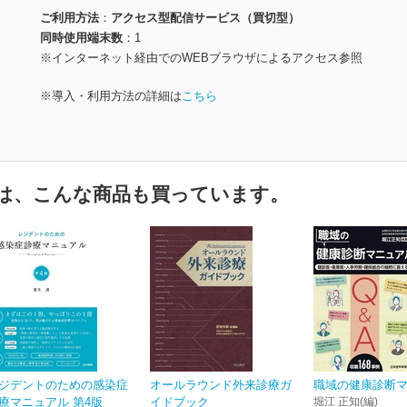
ご利用方法
アクセス型配信サービス（買切型）
同時使用端末数
1
※インターネット経由でのWEBブラウザによるアクセス参照
※導入・利用方法の詳細は
こちら
は、こんな商品も買っています。
ジデントのための感染症
オールラウンド外来診療ガ
職域の健康診断
療マニュアル 第4版
イドブック
堀江 正知(編)