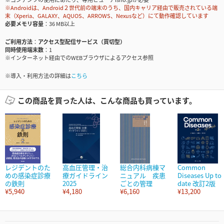
※Androidは、Android２世代前の端末のうち、国内キャリア経由で販売されている端
末（Xperia、GALAXY、AQUOS、ARROWS、Nexusなど）にて動作確認しています
必要メモリ容量
36 MB以上
ご利用方法
アクセス型配信サービス（買切型）
同時使用端末数
1
※インターネット経由でのWEBブラウザによるアクセス参照
※導入・利用方法の詳細は
こちら
この商品を買った人は、こんな商品も買っています。
レジデントのた
高血圧管理・治
総合内科病棟マ
Common
めの感染症診療
療ガイドライン
ニュアル 疾患
Diseases Up to
の鉄則
2025
ごとの管理
date 改訂2版
¥5,940
¥4,180
¥6,160
¥13,200