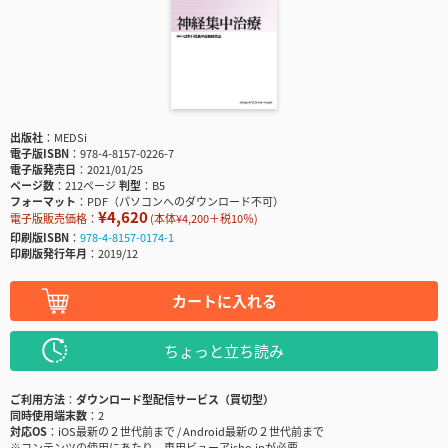
出版社
MEDSi
電子版ISBN
978-4-8157-0226-7
電子版発売日
2021/01/25
ページ数
212ページ
判型
B5
フォーマット
PDF（パソコンへのダウンロード不可）
¥4,620
電子版販売価格：
(本体¥4,200＋税10％)
印刷版ISBN
978-4-8157-0174-1
印刷版発行年月
2019/12
カートに入れる
ちょっと立ち読み
ご利用方法
ダウンロード型配信サービス（買切型）
同時使用端末数
2
対応OS
iOS最新の２世代前まで / Android最新の２世代前まで
※コンテンツの使用にあたり、専用ビューアisho.jpが必要