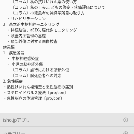
〔コラム〕私の抗けいれん薬の使い方
〔コラム〕私の工夫,こどもの譫妄・疼痛評価について
〔コラム〕小児患者の神経学所見の取り方
・リハビリテーション
3．基本的中枢神経モニタリング
・持続脳波，aEEG, 脳代謝モニタリング
・頭蓋内圧管理の基礎
・頭部外傷に対する画像検査
疾患編
1．疾患各論
・ 中枢神経感染症
・ 小児の脳神経外傷
〔コラム〕虐待における頭部外傷
〔コラム〕脳死患者への対応
2. 急性脳症
・熱性けいれん複雑型と急性脳症の鑑別
・ステロイドパルス療法〔pro/con〕
・急性脳症の体温管理〔pro/con〕
isho.jpアプリ
カテゴリー