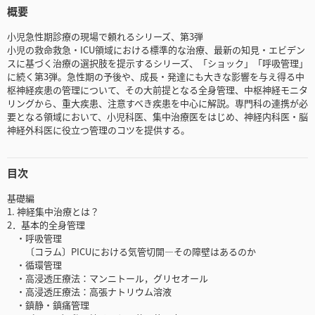
概要
小児急性期診療の現場で頼れるシリーズ、第3弾
小児の救命救急・ICU領域における標準的な治療、最新の知見・エビデン
スに基づく治療の選択肢を提示するシリーズ、「ショック」「呼吸管理」
に続く第3弾。急性期の予後や、成長・発達にも大きな影響を与え得る中
枢神経疾患の管理について、その大前提となる全身管理、中枢神経モニタ
リングから、重大疾患、注意すべき疾患を中心に解説。専門科の連携が必
要となる領域において、小児科医、集中治療医をはじめ、神経内科医・脳
神経外科医に役立つ管理のコツを提供する。
目次
基礎編
1. 神経集中治療とは？
2．基本的全身管理
・呼吸管理
〔コラム〕PICUにおける気管切開―その障壁はあるのか
・循環管理
・高浸透圧療法：マンニトール，グリセオール
・高浸透圧療法：高張ナトリウム溶液
・鎮静・鎮痛管理