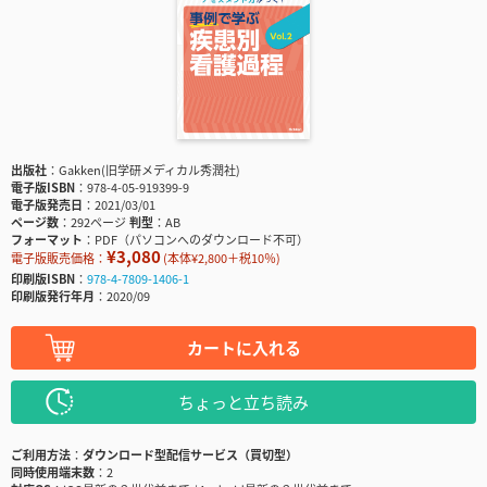
出版社
Gakken(旧学研メディカル秀潤社)
電子版ISBN
978-4-05-919399-9
電子版発売日
2021/03/01
ページ数
292ページ
判型
AB
フォーマット
PDF（パソコンへのダウンロード不可）
¥3,080
電子版販売価格：
(本体¥2,800＋税10％)
印刷版ISBN
978-4-7809-1406-1
印刷版発行年月
2020/09
カートに入れる
ちょっと立ち読み
ご利用方法
ダウンロード型配信サービス（買切型）
同時使用端末数
2