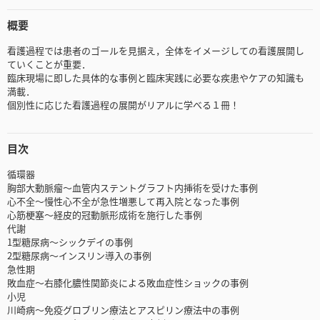
概要
看護過程では患者のゴールを見据え，全体をイメージしての看護展開し
ていくことが重要．
臨床現場に即した具体的な事例と臨床実践に必要な疾患やケアの知識も
満載．
個別性に応じた看護過程の展開がリアルに学べる１冊！
目次
循環器
胸部大動脈瘤～血管内ステントグラフト内挿術を受けた事例
心不全～慢性心不全が急性増悪して再入院となった事例
心筋梗塞～経皮的冠動脈形成術を施行した事例
代謝
1型糖尿病～シックデイの事例
2型糖尿病～インスリン導入の事例
急性期
敗血症～右膝化膿性関節炎による敗血症性ショックの事例
小児
川崎病～免疫グロブリン療法とアスピリン療法中の事例