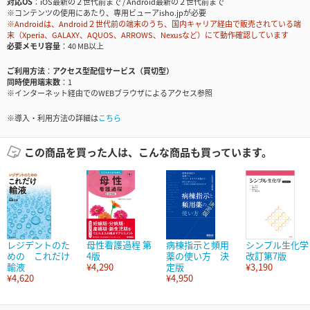
対応OS
iOS最新の２世代前まで / Android最新の２世代前まで
※コンテンツの使用にあたり、専用ビューアisho.jpが必要
※Androidは、Android２世代前の端末のうち、国内キャリア経由で販売されている端
末（Xperia、GALAXY、AQUOS、ARROWS、Nexusなど）にて動作確認しています
必要メモリ容量
40 MB以上
ご利用方法
アクセス型配信サービス（買切型）
同時使用端末数
1
※インターネット経由でのWEBブラウザによるアクセス参照
※導入・利用方法の詳細は
こちら
この商品を買った人は、こんな商品も買っています。
レジデントのた
母性看護過程 第
病棟指示と頻用
シンプル生化学
めの これだけ
4版
薬の使い方 決
改訂第7版
輸液
¥4,290
定版
¥3,190
¥4,620
¥4,950