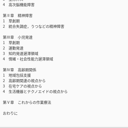
4 高次脳機能障害
第Ⅱ章 精神障害
1 草創期
2 統合失調症，うつなどの精神障害
第Ⅲ章 小児発達
1 草創期
2 運動発達
3 知的発達遅滞領域
4 情緒・社会性能力遅滞領域
第Ⅳ章 高齢期関係
1 地域包括支援
2 高齢期関連の視点から
3 在宅ケアの視点から
4 生活機器とテクノエイドの視点から
第Ⅴ章 これからの作業療法
おわりに