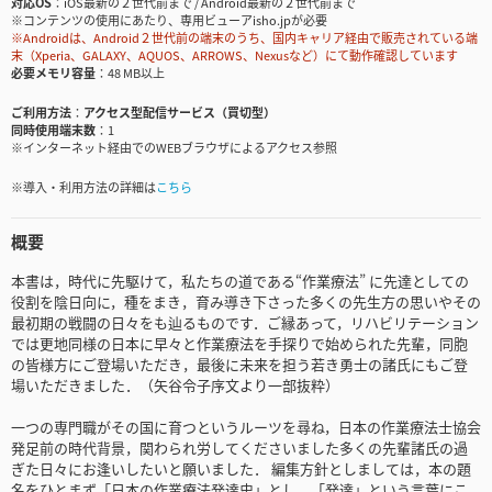
対応OS
iOS最新の２世代前まで / Android最新の２世代前まで
※コンテンツの使用にあたり、専用ビューアisho.jpが必要
※Androidは、Android２世代前の端末のうち、国内キャリア経由で販売されている端
末（Xperia、GALAXY、AQUOS、ARROWS、Nexusなど）にて動作確認しています
必要メモリ容量
48 MB以上
ご利用方法
アクセス型配信サービス（買切型）
同時使用端末数
1
※インターネット経由でのWEBブラウザによるアクセス参照
※導入・利用方法の詳細は
こちら
概要
本書は，時代に先駆けて，私たちの道である“作業療法” に先達としての
役割を陰日向に，種をまき，育み導き下さった多くの先生方の思いやその
最初期の戦闘の日々をも辿るものです．ご縁あって，リハビリテーション
では更地同様の日本に早々と作業療法を手探りで始められた先輩，同胞
の皆様方にご登場いただき，最後に未来を担う若き勇士の諸氏にもご登
場いただきました．（矢谷令子序文より一部抜粋）
一つの専門職がその国に育つというルーツを尋ね，日本の作業療法士協会
発足前の時代背景，関わられ労してくださいました多くの先輩諸氏の過
ぎた日々にお逢いしたいと願いました． 編集方針としましては，本の題
名をひとまず「日本の作業療法発達史」とし，「発達」という言葉にこ