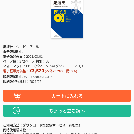
出版社
シービーアール
電子版ISBN
電子版発売日
2021/03/01
ページ数
372ページ
判型
B5
フォーマット
PDF（パソコンへのダウンロード不可）
¥3,520
電子版販売価格：
(本体¥3,200＋税10％)
印刷版ISBN
978-4-908083-58-7
印刷版発行年月
2021/02
カートに入れる
ちょっと立ち読み
ご利用方法
ダウンロード型配信サービス（買切型）
同時使用端末数
3