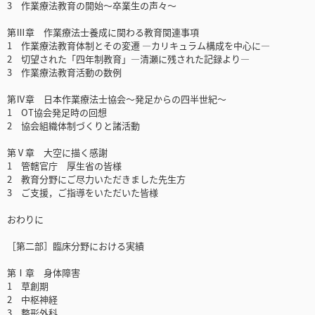
3 作業療法教育の開始～卒業生の声々～
第Ⅲ章 作業療法士養成に関わる教育関連事項
1 作業療法教育体制とその変遷 ―カリキュラム構成を中心に―
2 切望された「四年制教育」—清瀬に残された記録より—
3 作業療法教育活動の数例
第Ⅳ章 日本作業療法士協会～発足からの四半世紀～
1 OT協会発足時の回想
2 協会組織体制づくりと諸活動
第Ⅴ章 大空に描く感謝
1 管轄官庁 厚生省の皆様
2 教育分野にご尽力いただきました先生方
3 ご支援，ご指導をいただいた皆様
おわりに
［第二部］臨床分野における実績
第Ⅰ章 身体障害
1 草創期
2 中枢神経
3 整形外科