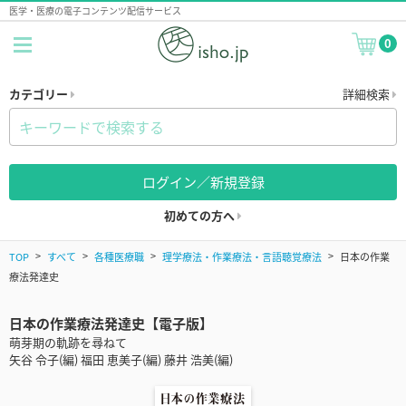
医学・医療の電子コンテンツ配信サービス
0
カテゴリー
詳細検索
ログイン／新規登録
初めての方へ
TOP
すべて
各種医療職
理学療法・作業療法・言語聴覚療法
日本の作業
療法発達史
日本の作業療法発達史【電子版】
萌芽期の軌跡を尋ねて
矢谷 令子(編) 福田 恵美子(編) 藤井 浩美(編)