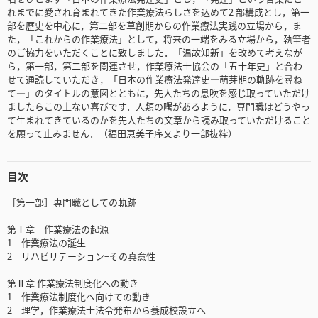
れまでに愛され育まれてきた作業療法らしさを込めて2 部構成とし，第一
部を歴史を中心に，第二部を草創期からの作業療法実践の立場から，ま
た，「これからの作業療法」として，将来の一端をみる立場から，執筆者
のご協力をいただくことに致しました．「温故知新」を改めて考えなが
ら，第一部，第二部を関連させ，作業療法士協会の「五十年史」と合わ
せて通読していただき，「日本の作業療法発達史―萌芽期の軌跡を尋ね
て―」のタイトルの意図とともに，先人たちの息吹を感じ取っていただけ
ましたらこの上ない喜びです．人類の曙があるように，専門職はどうやっ
て生まれてきているのかを先人たちの文章から読み取っていただけること
を願って止みません．（福田恵美子序文より一部抜粋）
目次
［第一部］専門職としての軌跡
第Ⅰ章 作業療法の起源
1 作業療法の誕生
2 リハビリテーション−その真意性
第Ⅱ章 作業療法制度化への動き
1 作業療法制度化へ向けての動き
2 理学，作業療法士法令発布から養成校設立へ