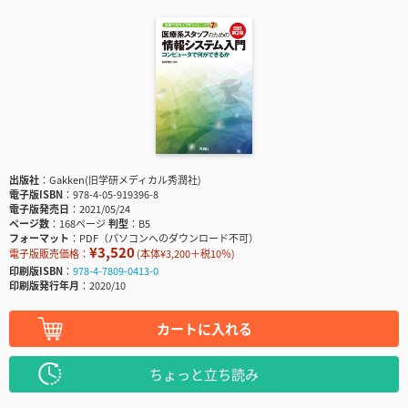
出版社
Gakken(旧学研メディカル秀潤社)
電子版ISBN
978-4-05-919396-8
電子版発売日
2021/05/24
ページ数
168ページ
判型
B5
フォーマット
PDF（パソコンへのダウンロード不可）
¥3,520
電子版販売価格：
(本体¥3,200＋税10％)
印刷版ISBN
978-4-7809-0413-0
印刷版発行年月
2020/10
カートに入れる
ちょっと立ち読み