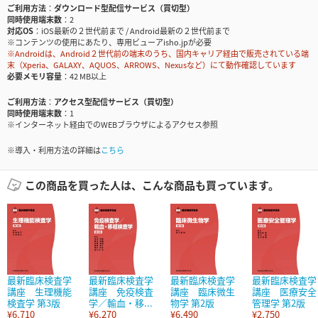
ご利用方法
ダウンロード型配信サービス（買切型）
同時使用端末数
2
対応OS
iOS最新の２世代前まで / Android最新の２世代前まで
※コンテンツの使用にあたり、専用ビューアisho.jpが必要
※Androidは、Android２世代前の端末のうち、国内キャリア経由で販売されている端
末（Xperia、GALAXY、AQUOS、ARROWS、Nexusなど）にて動作確認しています
必要メモリ容量
42 MB以上
ご利用方法
アクセス型配信サービス（買切型）
同時使用端末数
1
※インターネット経由でのWEBブラウザによるアクセス参照
※導入・利用方法の詳細は
こちら
この商品を買った人は、こんな商品も買っています。
最新臨床検査学
最新臨床検査学
最新臨床検査学
最新臨床検査学
講座 生理機能
講座 免疫検査
講座 臨床微生
講座 医療安全
検査学 第3版
学／輸血・移...
物学 第2版
管理学 第2版
¥6,710
¥6,270
¥6,490
¥2,750