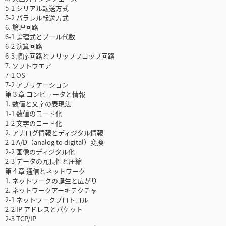
5-1 シリアル転送方式
5-2 パラレル転送方式
6. 論理回路
6-1 論理式とブール代数
6-2 演算回路
6-3 順序回路とフリップフロップ回路
7. ソフトウエア
7-1 OS
7-2 アプリケーション
第３章 コンピュータと情報
1. 数値と文字の表現法
1-1 数値のコード化
1-2 文字のコード化
2. アナログ情報とディジタル情報
2-1 A/D（analog to digital）変換
2-2 画像のディジタル化
2-3 データの冗長性と圧縮
第４章 通信とネットワーク
1. ネットワークの誕生と広がり
2. ネットワークアーキテクチャ
2-1 ネットワークプロトコル
2-2 IP アドレスとパケット
2-3 TCP/IP