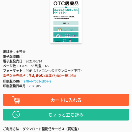
出版社
金芳堂
電子版ISBN
電子版発売日
2021/06/14
ページ数
331ページ
判型
A5
フォーマット
PDF（パソコンへのダウンロード不可）
¥3,960
電子版販売価格：
(本体¥3,600＋税10％)
印刷版ISBN
978-4-7653-1867-9
印刷版発行年月
2021/05
カートに入れる
ちょっと立ち読み
ご利用方法
ダウンロード型配信サービス（買切型）