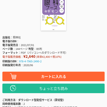
出版社
照林社
電子版ISBN
電子版発売日
2021/07/01
ページ数
144ページ
判型
B5判
フォーマット
PDF（パソコンへのダウンロード不可）
¥2,640
電子版販売価格：
(本体¥2,400＋税10％)
印刷版ISBN
978-4-7965-2490-2
印刷版発行年月
2020/06
カートに入れる
ちょっと立ち読み
ご利用方法
ダウンロード型配信サービス（買切型）
同時使用端末数
2