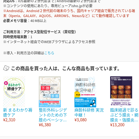
対応OS
iOS最新の２世代前まで / Android最新の２世代前まで
※コンテンツの使用にあたり、専用ビューアisho.jpが必要
※Androidは、Android２世代前の端末のうち、国内キャリア経由で販売されている端
末（Xperia、GALAXY、AQUOS、ARROWS、Nexusなど）にて動作確認しています
必要メモリ容量
40 MB以上
ご利用方法
アクセス型配信サービス（買切型）
同時使用端末数
1
※インターネット経由でのWEBブラウザによるアクセス参照
※導入・利用方法の詳細は
こちら
この商品を買った人は、こんな商品も買っています。
新 まるわかり褥
整形外科レジデ
麻酔科研修 実況
臨床経過で診る
瘡ケア
ントのための下
中継！
ぶどう膜炎・網
¥2,310
肢のベーシッ...
¥3,080
膜炎・強膜炎...
¥6,380
¥13,200