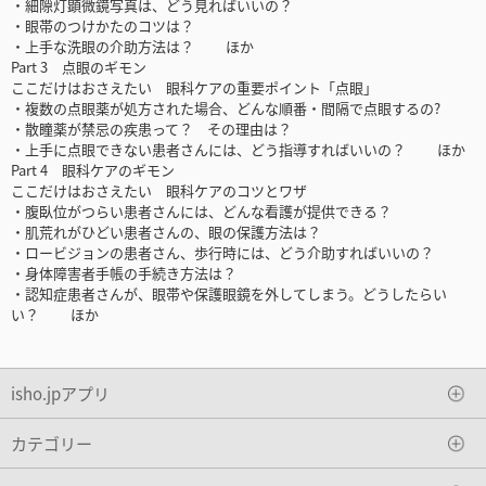
・細隙灯顕微鏡写真は、どう見ればいいの？
・眼帯のつけかたのコツは？
・上手な洗眼の介助方法は？ ほか
Part 3 点眼のギモン
ここだけはおさえたい 眼科ケアの重要ポイント「点眼」
・複数の点眼薬が処方された場合、どんな順番・間隔で点眼するの?
・散瞳薬が禁忌の疾患って？ その理由は？
・上手に点眼できない患者さんには、どう指導すればいいの？ ほか
Part 4 眼科ケアのギモン
ここだけはおさえたい 眼科ケアのコツとワザ
・腹臥位がつらい患者さんには、どんな看護が提供できる？
・肌荒れがひどい患者さんの、眼の保護方法は？
・ロービジョンの患者さん、歩行時には、どう介助すればいいの？
・身体障害者手帳の手続き方法は？
・認知症患者さんが、眼帯や保護眼鏡を外してしまう。どうしたらい
い？ ほか
isho.jpアプリ
カテゴリー