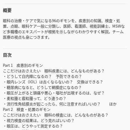
概要
眼科の治療・ケアで気になる96のギモンを、疾患別の知識、検査・処
置、点眼、眼科ケア一般に分類し、医師、看護師、視能訓練士、MSWな
ど多職種のエキスパートが根拠を示しながらわかりやすく解説。チーム
医療の視点も身につきます。
目次
Part 1 疾患別のギモン
ここだけはおさえたい 眼科疾患には、どんなものがある？
・どうして白内障になるの？ 予防できるの？
・眼内レンズ（IOL）は古くならないの？ 交換はできる？
・糖尿病になると、どうして網膜症になるの？
・眼圧が上がると頭痛や悪心・嘔吐が出現するのは、なぜ？
・麦粒腫と霰粒腫って、どう違うの？
・流行性角結膜炎が起こったら、何に注意すればいいの？ ほか
Part 2 検査・処置のギモン
ここだけはおさえたい 眼科の検査には、どんなものがある？
・視力検査の結果は、どう見ればいいの？
・眼圧は、どうやって測定するの？