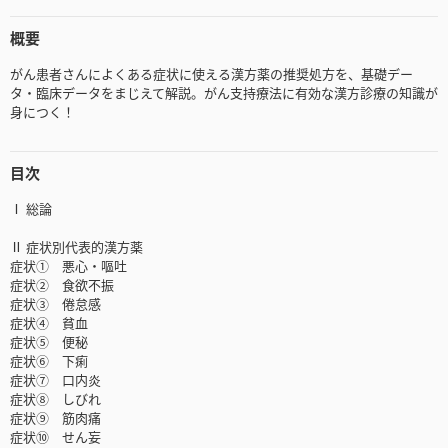
概要
がん患者さんによくある症状に使える漢方薬の推奨処方を、基礎デー
タ・臨床データをまじえて解説。がん支持療法に有効な漢方診療の知識が
身につく！
目次
Ⅰ 総論
Ⅱ 症状別代表的漢方薬
症状① 悪心・嘔吐
症状② 食欲不振
症状③ 倦怠感
症状④ 貧血
症状⑤ 便秘
症状⑥ 下痢
症状⑦ 口内炎
症状⑧ しびれ
症状⑨ 筋肉痛
症状⑩ せん妄