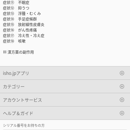
症状⑪ 不眠症
症状⑫ 抑うつ
症状⑬ 浮腫・むくみ
症状⑭ 手足症候群
症状⑮ 放射線性皮膚炎
症状⑯ がん性疼痛
症状⑰ 冷え性・冷え症
症状⑱ 咳嗽
Ⅲ 漢方薬の副作用
isho.jpアプリ
カテゴリー
アカウントサービス
ヘルプ＆ガイド
シリアル番号をお持ちの方