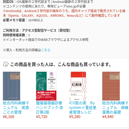
対応OS
iOS最新の２世代前まで / Android最新の２世代前まで
※コンテンツの使用にあたり、専用ビューアisho.jpが必要
※Androidは、Android２世代前の端末のうち、国内キャリア経由で販売されている端
末（Xperia、GALAXY、AQUOS、ARROWS、Nexusなど）にて動作確認しています
必要メモリ容量
16 MB以上
ご利用方法
アクセス型配信サービス（買切型）
同時使用端末数
1
※インターネット経由でのWEBブラウザによるアクセス参照
※導入・利用方法の詳細は
こちら
この商品を買った人は、こんな商品も買っています。
総合内科病棟マ
腫瘍循環器診療
ICU医の素 By
総合内科病棟マ
ニュアル 疾患
ハンドブック 改
system×重症患
ニュアル 病棟
ごとの管理
訂第2版
者管理レシピ
業務の基礎
¥6,160
¥5,720
¥5,280
¥4,840