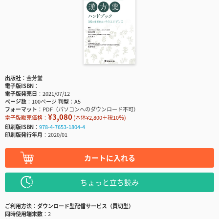
出版社
金芳堂
電子版ISBN
電子版発売日
2021/07/12
ページ数
100ページ
判型
A5
フォーマット
PDF（パソコンへのダウンロード不可）
¥3,080
電子版販売価格：
(本体¥2,800＋税10％)
印刷版ISBN
978-4-7653-1804-4
印刷版発行年月
2020/01
カートに入れる
ちょっと立ち読み
ご利用方法
ダウンロード型配信サービス（買切型）
同時使用端末数
2