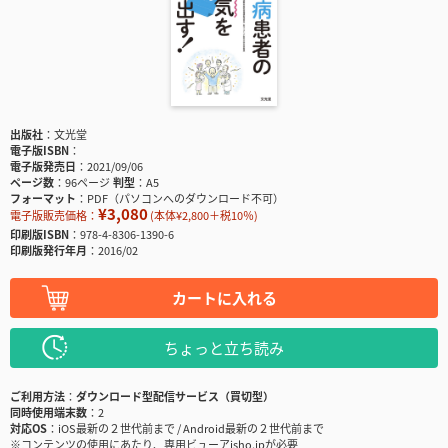
出版社
文光堂
電子版ISBN
電子版発売日
2021/09/06
ページ数
96ページ
判型
A5
フォーマット
PDF（パソコンへのダウンロード不可）
¥3,080
電子版販売価格：
(本体¥2,800＋税10％)
印刷版ISBN
978-4-8306-1390-6
印刷版発行年月
2016/02
カートに入れる
ちょっと立ち読み
ご利用方法
ダウンロード型配信サービス（買切型）
同時使用端末数
2
対応OS
iOS最新の２世代前まで / Android最新の２世代前まで
※コンテンツの使用にあたり、専用ビューアisho.jpが必要