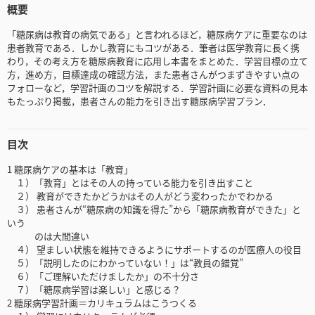
概要
「糖尿病は教育の病気である」と言われるほど，糖尿病ケアに重要なのは
患者教育である．しかし教育にもコツがある．筆者は医学教育に長く携
わり，その考え方を糖尿病教育に応用し本書をまとめた．学習目標の立て
方，進め方，目標達成の確認方法，また患者さんがつまずきやすい点の
フォローなど，学習計画のコツを解説する．学習計画に必要な資料の見本
もたっぷり掲載，患者さんの能力を引き出す糖尿病学習プラン．
目次
1 糖尿病ケアの基本は「教育」
１）「教育」とはその人の持っている能力を引き出すこと
２） 教育ができたかどうかはその人がどう変わったかでわかる
３） 患者さんが“糖尿病の知識を得た”から「糖尿病教育ができた」と
いう
のは大間違い
４） 望ましい状態を維持できるようにサポートするのが医療人の役目
５）「説明したのにわかっていない！」は“教員の錯覚”
６）「ご理解いただけましたか」の不十分さ
７）「糖尿病学習は楽しい」と感じる？
2 糖尿病学習計画＝カリキュラムはこうつくる