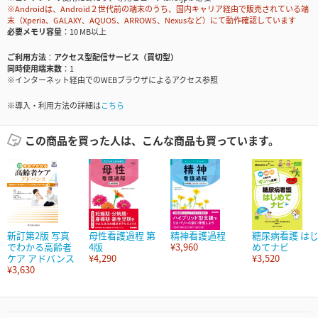
※Androidは、Android２世代前の端末のうち、国内キャリア経由で販売されている端
末（Xperia、GALAXY、AQUOS、ARROWS、Nexusなど）にて動作確認しています
必要メモリ容量
10 MB以上
ご利用方法
アクセス型配信サービス（買切型）
同時使用端末数
1
※インターネット経由でのWEBブラウザによるアクセス参照
※導入・利用方法の詳細は
こちら
この商品を買った人は、こんな商品も買っています。
新訂第2版 写真
母性看護過程 第
精神看護過程
糖尿病看護 は
でわかる高齢者
4版
¥3,960
めてナビ
ケア アドバンス
¥4,290
¥3,520
¥3,630