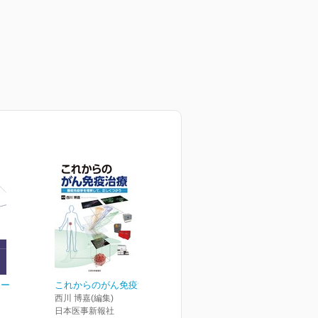
ャー
これからのがん免疫治療
西川 博嘉(編集)
日本医事新報社