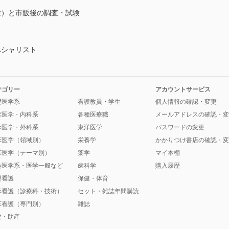
験）と市販後の調査・試験
ペシャリスト
テゴリー
アカウントサービス
礎医学系
看護教員・学生
個人情報の確認・変更
床医学・内科系
各種医療職
メールアドレスの確認・変
床医学・外科系
東洋医学
パスワードの変更
床医学（領域別）
栄養学
かかりつけ書店の確認・変
床医学（テーマ別）
薬学
マイ本棚
会医学系・医学一般など
歯科学
購入履歴
礎看護
保健・体育
床看護（診療科・技術）
セット・雑誌年間購読
床看護（専門別）
雑誌
健・助産