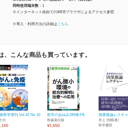
同時使用端末数
1
※インターネット経由でのWEBブラウザによるアクセス参照
※導入・利用方法の詳細は
こちら
は、こんな商品も買っています。
験医学増刊 Vol.42 No.10
医学のあゆみ289巻3号
因果推論レクチ
土社
医歯薬出版
井上 浩輔(著)
,160
¥1,650
医学書院