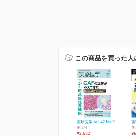
この商品を買った人
実験医学 Vol.42 No.11
実
羊土社
羊
¥2,530
¥6