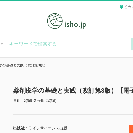
初め
ー
学の基礎と実践（改訂第3版）
薬剤疫学の基礎と実践（改訂第3版）【電
景山 茂(編) 久保田 潔(編)
出版社
ライフサイエンス出版