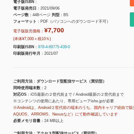
電子版ISBN
電子版発売日
2021/09/06
ページ数
448ページ
判型
B5
フォーマット
PDF（パソコンへのダウンロード不可）
¥7,700
電子版販売価格：
(本体¥7,000＋税10％)
印刷版ISBN
978-4-89775-439-0
印刷版発行年月
2021/07
ご利用方法
ダウンロード型配信サービス（買切型）
同時使用端末数
2
対応OS
iOS最新の２世代前まで / Android最新の２世代前まで
※コンテンツの使用にあたり、専用ビューアisho.jpが必要
※Androidは、Android２世代前の端末のうち、国内キャリア経由で販
AQUOS、ARROWS、Nexusなど）にて動作確認しています
必要メモリ容量
24 MB以上
ご利用方法
アクセス型配信サービス（買切型）