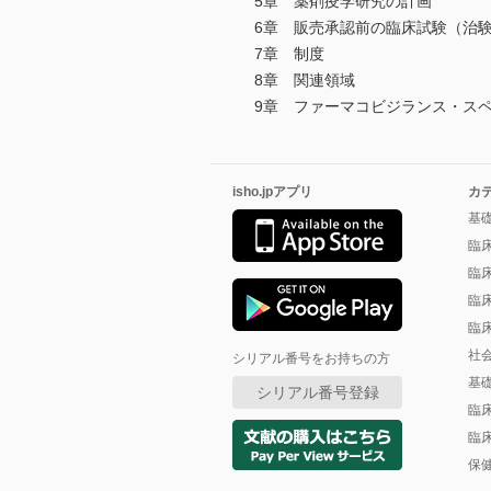
5章 薬剤疫学研究の計画
6章 販売承認前の臨床試験（治
7章 制度
8章 関連領域
9章 ファーマコビジランス・ス
isho.jpアプリ
カ
基
臨
臨
臨
臨
社
シリアル番号をお持ちの方
基
シリアル番号登録
臨
臨
保