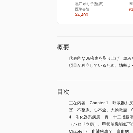
照
黒江 ゆり子(監訳)
¥3
医学書院
¥4,400
概要
代表的な36疾患を取り上げ、読
項目が独立しているため、効率よ
目次
主な内容 Chapter 1 呼吸
塞、不整脈、心不全、大動脈瘤 Ch
4 消化器系疾患 胃・十二指腸潰
（バセドウ病）、甲状腺機能低下症
Chapter 7 血液疾患？ 白血