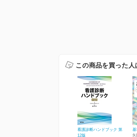
この商品を買った人
看護診断ハンドブック 第
基
12版
矢