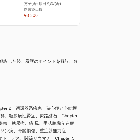
方子(著) 原田 彰宏(著)
医歯薬出版
¥3,300
に解説した後、看護のポイントを解説。各
pter 2 循環器系疾患 狭心症と心筋梗
、糖尿病性腎症、尿路結石 Chapter
系疾患 糖尿病、痛 風、甲状腺機亢進症
キンソン病、脊髄損傷、重症筋無力症
マトーデス、関節リウマチ Chapter 9