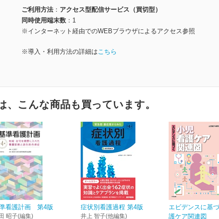
ご利用方法
アクセス型配信サービス（買切型）
同時使用端末数
1
※インターネット経由でのWEBブラウザによるアクセス参照
※導入・利用方法の詳細は
こちら
は、こんな商品も買っています。
準看護計画 第4版
症状別看護過程 第4版
エビデンスに基
田 昭子(編集)
井上 智子(他編集)
護ケア関連図