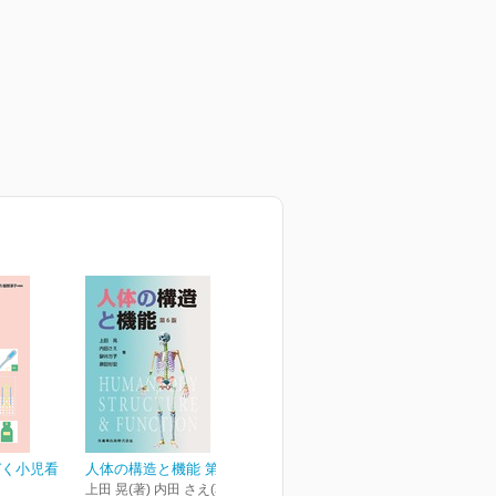
づく小児看
人体の構造と機能 第6版
上田 晃(著) 内田 さえ(著) 鍵谷