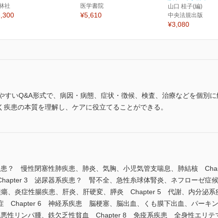
林社
医学書院
山口 桂子(編)
,300
¥5,610
中央法規出版
¥3,080
みやすいQ&A形式で、病因・病態、症状・徴候、検査、治療などを個別
く疾患の本質を理解し、ケアに役立てることができる。
器系疾患？ 慢性閉塞性肺疾患、肺炎、気胸、小児気管支喘息、肺結核 Cha
apter 3 泌尿器系疾患？ 腎不全、急性糸球体腎炎、ネフローゼ症候群
瘍、炎症性腸疾患、肝炎、肝硬変、膵炎 Chapter 5 代謝、内分泌
 Chapter 6 神経系疾患 脳梗塞、脳出血、くも膜下出血、パー
病、悪性リンパ腫、鉄欠乏性貧血 Chapter 8 免疫系疾患 全身性エリテ