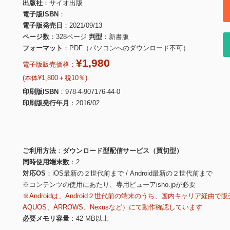
出版社
サイオ出版
電子版ISBN
電子版発売日
2021/09/13
ページ数
328ページ
判型
新書版
フォーマット
PDF（パソコンへのダウンロード不可）
¥1,980
電子版販売価格：
(本体¥1,800＋税10％)
印刷版ISBN
978-4-907176-44-0
印刷版発行年月
2016/02
ご利用方法
ダウンロード型配信サービス（買切型）
同時使用端末数
2
対応OS
iOS最新の２世代前まで / Android最新の２世代前まで
※コンテンツの使用にあたり、専用ビューアisho.jpが必要
※Androidは、Android２世代前の端末のうち、国内キャリア経由で販
AQUOS、ARROWS、Nexusなど）にて動作確認しています
必要メモリ容量
42 MB以上