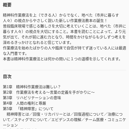
概要
精神科作業療法を上（できる人）からでなく、地べた（市井に暮らす
人々）の視点からやさしく説いた新しい作業療法教本の誕生！
普段臨床現場で感じる難しさを大切に考えていくことは、地べた（市井に
暮らす人々）の視点を大切にすること。本書を読むことによって、より元
気が出て、それが前に進む力となり、時間をかけながらも少しずつ考えを
深めるきっかけとなれると信じています。
作業療法を始めたばかりの人や臨床で自信が持てず迷っている人には最適
な入門書です。
本書は精神科作業療法とは何かの問いに１つの道標を示してくれます。
目次
第1章 精神科作業療法は難しい？
第2章 作業療法を考える～言葉の定義を手がかりに～
第3章 リハビリテーションの意味
第4章 人間の権利と尊厳
第5章 「精神障害」について
精神障害とは／回復・リカバリーとは／回復過程について／治療につ
いて／スティグマについて／エビデンスの理解／チーム医療・コミュニケ
ーション