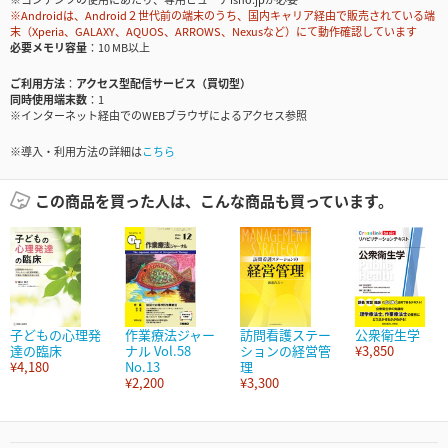
※Androidは、Android２世代前の端末のうち、国内キャリア経由で販売されている端
末（Xperia、GALAXY、AQUOS、ARROWS、Nexusなど）にて動作確認しています
必要メモリ容量
10 MB以上
ご利用方法
アクセス型配信サービス（買切型）
同時使用端末数
1
※インターネット経由でのWEBブラウザによるアクセス参照
※導入・利用方法の詳細は
こちら
この商品を買った人は、こんな商品も買っています。
子どもの心理発
作業療法ジャー
訪問看護ステー
公衆衛生学
達の臨床
ナル Vol.58
ションの経営管
¥3,850
¥4,180
No.13
理
¥2,200
¥3,300