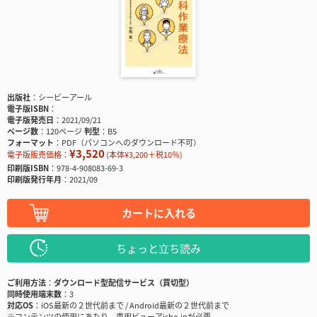
出版社
シービーアール
電子版ISBN
電子版発売日
2021/09/21
ページ数
120ページ
判型
B5
フォーマット
PDF（パソコンへのダウンロード不可）
¥3,520
電子版販売価格：
(本体¥3,200＋税10％)
印刷版ISBN
978-4-908083-69-3
印刷版発行年月
2021/09
カートに入れる
ちょっと立ち読み
ご利用方法
ダウンロード型配信サービス（買切型）
同時使用端末数
3
対応OS
iOS最新の２世代前まで / Android最新の２世代前まで
※コンテンツの使用にあたり、専用ビューアisho.jpが必要