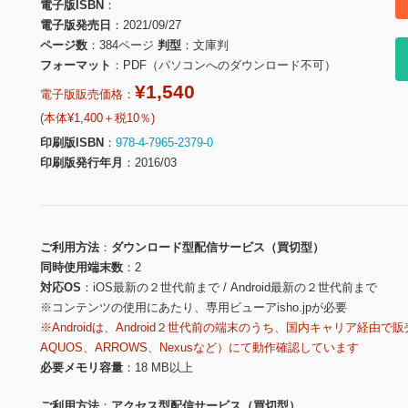
電子版ISBN
電子版発売日
2021/09/27
ページ数
384ページ
判型
文庫判
フォーマット
PDF（パソコンへのダウンロード不可）
¥1,540
電子版販売価格：
(本体¥1,400＋税10％)
印刷版ISBN
978-4-7965-2379-0
印刷版発行年月
2016/03
ご利用方法
ダウンロード型配信サービス（買切型）
同時使用端末数
2
対応OS
iOS最新の２世代前まで / Android最新の２世代前まで
※コンテンツの使用にあたり、専用ビューアisho.jpが必要
※Androidは、Android２世代前の端末のうち、国内キャリア経由で販
AQUOS、ARROWS、Nexusなど）にて動作確認しています
必要メモリ容量
18 MB以上
ご利用方法
アクセス型配信サービス（買切型）