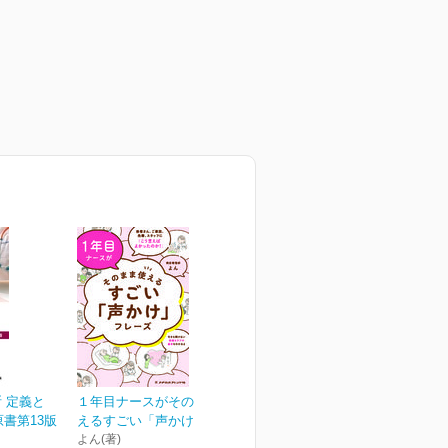
断 定義と
１年目ナースがそのまま使
 原書第13版
えるすごい「声かけ」フ...
よん(著)