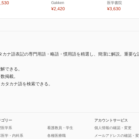
,530
Gakken
医学書院
¥2,420
¥3,630
タカナ語表記の専門用語・略語・慣用語を精選し、簡潔に解説。重要な
解できる。
多数掲載。
カタカナ語を検索できる。
テゴリー
アカウントサービス
礎医学系
看護教員・学生
個人情報の確認・変更
床医学・内科系
各種医療職
メールアドレスの確認・変