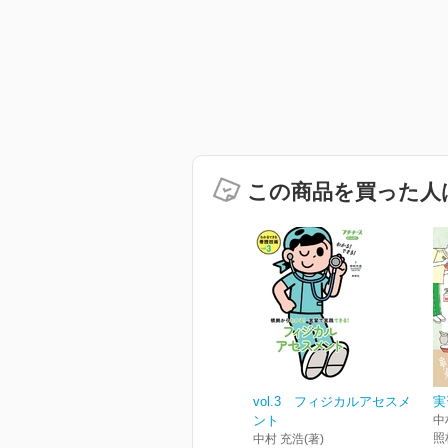
この商品を買った人
vol.3 フィジカルアセスメ
実
ント
中
照
中村 充浩(著)