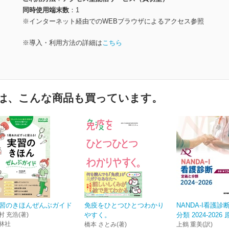
同時使用端末数
1
※インターネット経由でのWEBブラウザによるアクセス参照
※導入・利用方法の詳細は
こちら
は、こんな商品も買っています。
習のきほんぜんぶガイド
免疫をひとつひとつわかり
NANDA-I看護診
村 充浩(著)
やすく。
分類 2024-2026
林社
橋本 さとみ(著)
上鶴 重美(訳)