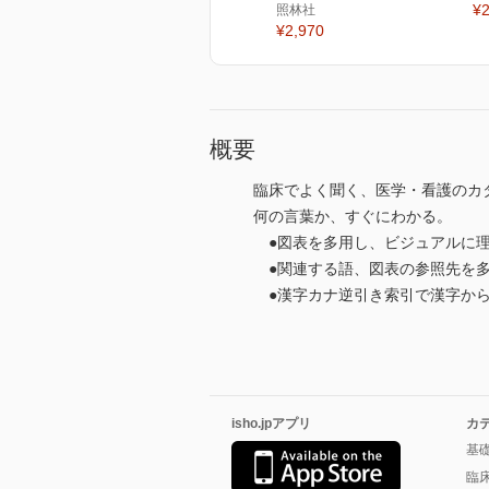
¥2
照林社
¥2,970
概要
臨床でよく聞く、医学・看護のカ
何の言葉か、すぐにわかる。
●図表を多用し、ビジュアルに理
●関連する語、図表の参照先を
●漢字カナ逆引き索引で漢字から
isho.jpアプリ
カ
基
臨