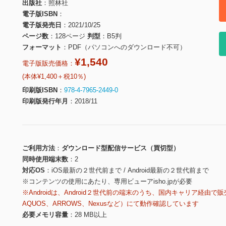
出版社
照林社
電子版ISBN
電子版発売日
2021/10/25
ページ数
128ページ
判型
B5判
フォーマット
PDF（パソコンへのダウンロード不可）
¥1,540
電子版販売価格：
(本体¥1,400＋税10％)
印刷版ISBN
978-4-7965-2449-0
印刷版発行年月
2018/11
ご利用方法
ダウンロード型配信サービス（買切型）
同時使用端末数
2
対応OS
iOS最新の２世代前まで / Android最新の２世代前まで
※コンテンツの使用にあたり、専用ビューアisho.jpが必要
※Androidは、Android２世代前の端末のうち、国内キャリア経由で販
AQUOS、ARROWS、Nexusなど）にて動作確認しています
必要メモリ容量
28 MB以上