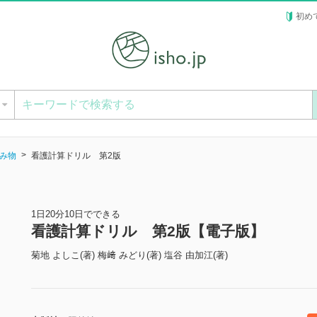
初め
ー
み物
看護計算ドリル 第2版
1日20分10日でできる
看護計算ドリル 第2版【電子版】
菊地 よしこ(著) 梅﨑 みどり(著) 塩谷 由加江(著)