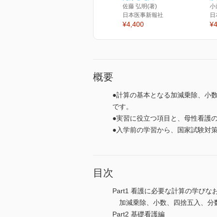
佐藤 弘明(著)
小
日本医事新報社
日
¥4,400
¥4
概要
●計算の基本となる加減乗除、小
です。
●実習に役立つ項目と、母性看護
●入学前の学習から、国家試験対
目次
Part1 看護に必要な計算の学びな
加減乗除、小数、四捨五入、分
Part2 基礎看護編