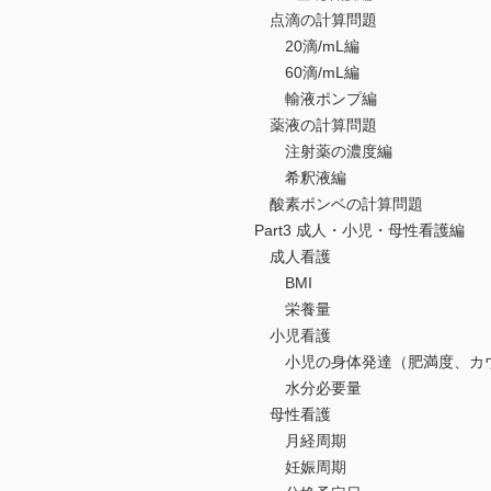
点滴の計算問題
20滴/mL編
60滴/mL編
輸液ポンプ編
薬液の計算問題
注射薬の濃度編
希釈液編
酸素ボンベの計算問題
Part3 成人・小児・母性看護編
成人看護
BMI
栄養量
小児看護
小児の身体発達（肥満度、カウ
水分必要量
母性看護
月経周期
妊娠周期