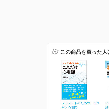
この商品を買った人
レジデントのための これ
い
だけ心電図
診