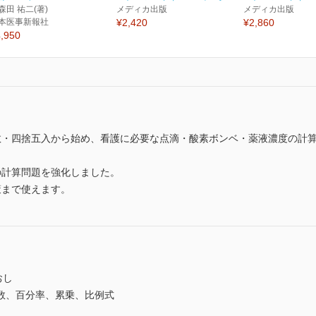
森田 祐二(著)
メディカ出版
メディカ出版
本医事新報社
¥2,420
¥2,860
,950
数・四捨五入から始め、看護に必要な点滴・酸素ボンベ・薬液濃度の計
の計算問題を強化しました。
策まで使えます。
おし
数、百分率、累乗、比例式