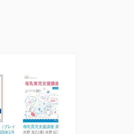
NG（ブレイ
母乳育児支援講座 第2版
25年1号
水野 克己(著) 水野 紀子(著)