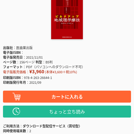
出版社
医歯薬出版
電子版ISBN
電子版発売日
2021/11/01
ページ数
156ページ
判型
B5判
フォーマット
PDF（パソコンへのダウンロード不可）
¥3,960
電子版販売価格：
(本体¥3,600＋税10％)
印刷版ISBN
978-4-263-26644-1
印刷版発行年月
2021/09
カートに入れる
ちょっと立ち読み
ご利用方法
ダウンロード型配信サービス（買切型）
同時使用端末数
2