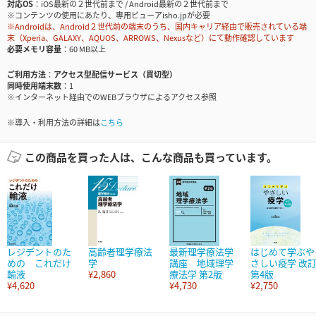
対応OS
iOS最新の２世代前まで / Android最新の２世代前まで
※コンテンツの使用にあたり、専用ビューアisho.jpが必要
※Androidは、Android２世代前の端末のうち、国内キャリア経由で販売されている端
末（Xperia、GALAXY、AQUOS、ARROWS、Nexusなど）にて動作確認しています
必要メモリ容量
60 MB以上
ご利用方法
アクセス型配信サービス（買切型）
同時使用端末数
1
※インターネット経由でのWEBブラウザによるアクセス参照
※導入・利用方法の詳細は
こちら
この商品を買った人は、こんな商品も買っています。
レジデントのた
高齢者理学療法
最新理学療法学
はじめて学ぶや
めの これだけ
学
講座 地域理学
さしい疫学 改
輸液
¥2,860
療法学 第2版
第4版
¥4,620
¥4,730
¥2,750