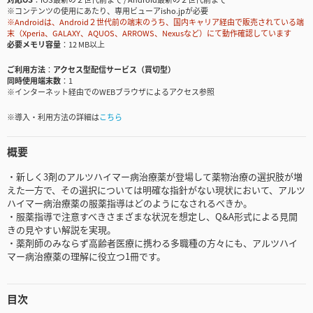
※コンテンツの使用にあたり、専用ビューアisho.jpが必要
※Androidは、Android２世代前の端末のうち、国内キャリア経由で販売されている端
末（Xperia、GALAXY、AQUOS、ARROWS、Nexusなど）にて動作確認しています
必要メモリ容量
12 MB以上
ご利用方法
アクセス型配信サービス（買切型）
同時使用端末数
1
※インターネット経由でのWEBブラウザによるアクセス参照
※導入・利用方法の詳細は
こちら
概要
・新しく3剤のアルツハイマー病治療薬が登場して薬物治療の選択肢が増
えた一方で、その選択については明確な指針がない現状において、アルツ
ハイマー病治療薬の服薬指導はどのようになされるべきか。
・服薬指導で注意すべきさまざまな状況を想定し、Q&A形式による見開
きの見やすい解説を実現。
・薬剤師のみならず高齢者医療に携わる多職種の方々にも、アルツハイ
マー病治療薬の理解に役立つ1冊です。
目次