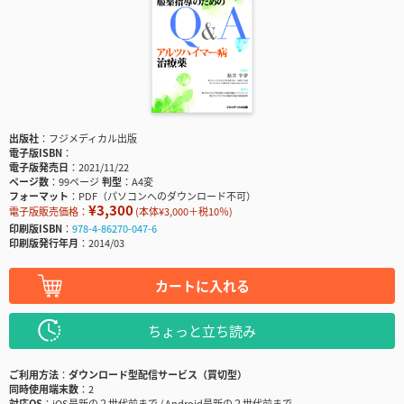
出版社
フジメディカル出版
電子版ISBN
電子版発売日
2021/11/22
ページ数
99ページ
判型
A4変
フォーマット
PDF（パソコンへのダウンロード不可）
¥3,300
電子版販売価格：
(本体¥3,000＋税10％)
印刷版ISBN
978-4-86270-047-6
印刷版発行年月
2014/03
カートに入れる
ちょっと立ち読み
ご利用方法
ダウンロード型配信サービス（買切型）
同時使用端末数
2
対応OS
iOS最新の２世代前まで / Android最新の２世代前まで