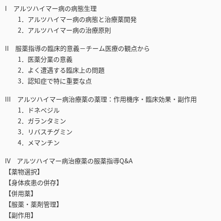
I アルツハイマー病の病態生理
1．アルツハイマー病の病態と治療薬開発
2．アルツハイマー病の治療原則
II 服薬指導の臨床的意義－チーム医療の観点から
1．医薬分業の意義
2．よく遭遇する臨床上の問題
3．認知症で特に重要な点
III アルツハイマー病治療薬の薬理：作用機序・臨床効果・副作用
1．ドネペジル
2．ガランタミン
3．リバスチグミン
4．メマンチン
IV アルツハイマー病治療薬の服薬指導Q&A
【薬物選択】
【身体疾患の併存】
【併用薬】
【服薬・薬剤管理】
【副作用】