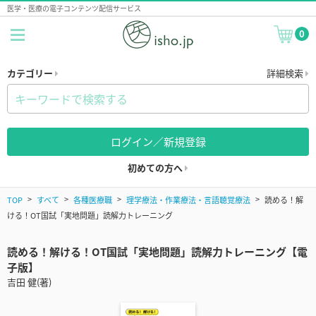
医学・医療の電子コンテンツ配信サービス
0
カテゴリー
詳細検索
ログイン／新規登録
初めての方へ
TOP
すべて
各種医療職
理学療法・作業療法・言語聴覚療法
読める！解
ける！OT国試「実地問題」読解力トレーニング
読める！解ける！OT国試「実地問題」読解力トレーニング【電
子版】
吉田 健(著)