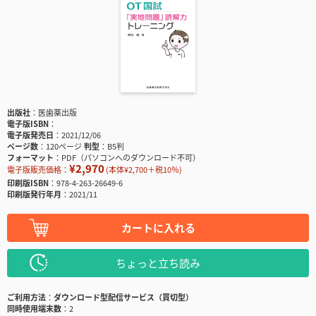
出版社
医歯薬出版
電子版ISBN
電子版発売日
2021/12/06
ページ数
120ページ
判型
B5判
フォーマット
PDF（パソコンへのダウンロード不可）
¥2,970
電子版販売価格：
(本体¥2,700＋税10％)
印刷版ISBN
978-4-263-26649-6
印刷版発行年月
2021/11
カートに入れる
ちょっと立ち読み
ご利用方法
ダウンロード型配信サービス（買切型）
同時使用端末数
2