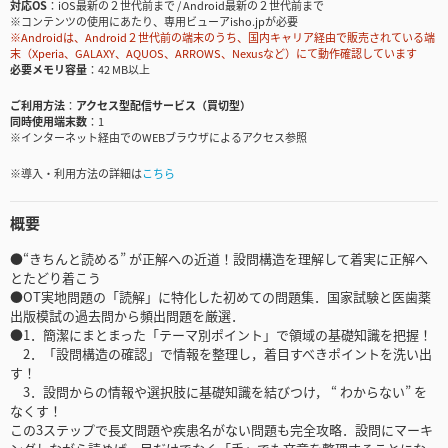
対応OS
iOS最新の２世代前まで / Android最新の２世代前まで
※コンテンツの使用にあたり、専用ビューアisho.jpが必要
※Androidは、Android２世代前の端末のうち、国内キャリア経由で販売されている端
末（Xperia、GALAXY、AQUOS、ARROWS、Nexusなど）にて動作確認しています
必要メモリ容量
42 MB以上
ご利用方法
アクセス型配信サービス（買切型）
同時使用端末数
1
※インターネット経由でのWEBブラウザによるアクセス参照
※導入・利用方法の詳細は
こちら
概要
●“きちんと読める” が正解への近道！設問構造を理解して着実に正解へ
とたどり着こう
●OT実地問題の「読解」に特化した初めての問題集．国家試験と医歯薬
出版模試の過去問から頻出問題を厳選．
●1．簡潔にまとまった「テーマ別ポイント」で領域の基礎知識を把握！
2．「設問構造の確認」で情報を整理し，着目すべきポイントを洗い出
す！
3．設問からの情報や選択肢に基礎知識を結びつけ， “ わからない” を
なくす！
この3ステップで長文問題や疾患名がない問題も完全攻略．設問にマーキ