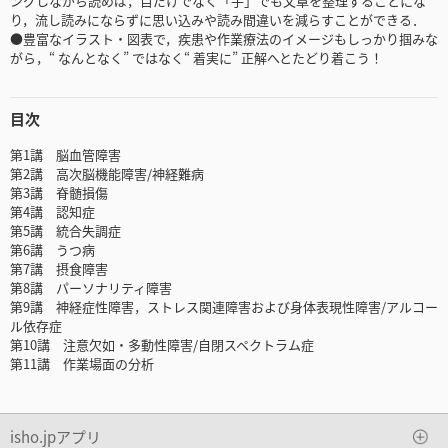
ングしながら読めば，目だけでなく「手」でも文章を整理することにな
り，流し読みにならずに思い込みや読み間違いを減らすことができる．
●豊富なイラスト・図表で，疾患や作業療法のイメージもしっかり掴みな
がら，“ なんとなく” ではなく“ 着実に” 正解へとたどり着こう！
目次
第1講 脳血管障害
第2講 高次脳機能障害/神経難病
第3講 脊髄損傷
第4講 認知症
第5講 統合失調症
第6講 うつ病
第7講 摂食障害
第8講 パーソナリティ障害
第9講 神経症性障害，ストレス関連障害および身体表現性障害/アルコー
ル依存症
第10講 注意欠如・多動性障害/自閉スペクトラム症
第11講 作業場面の分析
isho.jpアプリ