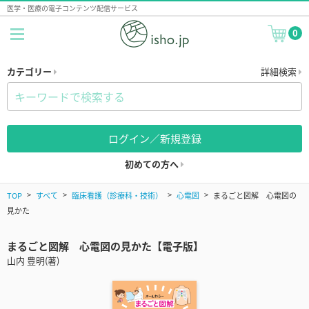
医学・医療の電子コンテンツ配信サービス
0
カテゴリー
詳細検索
ログイン／新規登録
初めての方へ
TOP
すべて
臨床看護（診療科・技術）
心電図
まるごと図解 心電図の
見かた
まるごと図解 心電図の見かた【電子版】
山内 豊明(著)