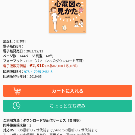
出版社
照林社
電子版ISBN
電子版発売日
2021/12/13
ページ数
144ページ
判型
AB判
フォーマット
PDF（パソコンへのダウンロード不可）
¥2,310
電子版販売価格：
(本体¥2,100＋税10％)
印刷版ISBN
978-4-7965-2464-3
印刷版発行年月
2019/05
カートに入れる
ちょっと立ち読み
ご利用方法
ダウンロード型配信サービス（買切型）
同時使用端末数
2
対応OS
iOS最新の２世代前まで / Android最新の２世代前まで
※コンテンツの使用にあたり、専用ビューアisho.jpが必要