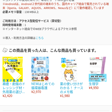
※Androidは、Android２世代前の端末のうち、国内キャリア経由で販売されている端
末（Xperia、GALAXY、AQUOS、ARROWS、Nexusなど）にて動作確認しています
必要メモリ容量
138 MB以上
ご利用方法
アクセス型配信サービス（買切型）
同時使用端末数
1
※インターネット経由でのWEBブラウザによるアクセス参照
※導入・利用方法の詳細は
こちら
この商品を買った人は、こんな商品も買っています。
褥瘡・創傷のド
NEWはじめての
薬の使い分けが
生理学
レッシング材・
循環器看護
わかる！ ナース
¥4,950
外用薬の選び...
¥2,970
のメモ帳
¥2,420
¥1,980