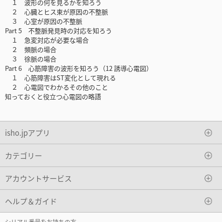
１ 波形の何を見るかを知ろう
２ 心臓とヒス束が原因の不整脈
３ 心室が原因の不整脈
Part 5 不整脈発見時の対応を知ろう
１ 急変対応が必要な場合
２ 頻脈の場合
３ 徐脈の場合
Part 6 心筋障害の波形を知ろう（12 誘導心電図）
１ 心筋障害はST変化として現れる
２ 心電図でわかるその他のこと
知っておくと役立つ心電図の略語
isho.jpアプリ
カテゴリー
アカウントサービス
ヘルプ＆ガイド
シリアル番号をお持ちの方