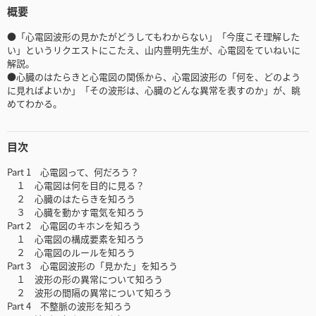
概要
●「心電図波形の見かたがどうしてもわからない」「今度こそ理解した
い」というリクエストにこたえ、山内豊明先生が、心電図をていねいに
解説。
●心臓のはたらきと心電図の関係から、心電図波形の「何を、どのよう
に見ればよいか」「その波形は、心臓のどんな異常を表すのか」が、眺
めてわかる。
目次
Part 1 心電図って、何だろう？
１ 心電図は何を目的に見る？
２ 心臓のはたらきを知ろう
３ 心臓を動かす電気を知ろう
Part 2 心電図のキホンを知ろう
１ 心電図の構成要素を知ろう
２ 心電図のルールを知ろう
Part 3 心電図波形の「見かた」を知ろう
１ 波形の形の異常について知ろう
２ 波形の間隔の異常について知ろう
Part 4 不整脈の波形を知ろう