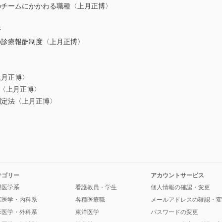
チームにかかわる職種〈上月正博〉
済
診療報酬制度〈上月正博〉
月正博〉
〈上月正博〉
定法〈上月正博〉
テゴリー
アカウントサービス
礎医学系
看護教員・学生
個人情報の確認・変更
床医学・内科系
各種医療職
メールアドレスの確認・変
床医学・外科系
東洋医学
パスワードの変更