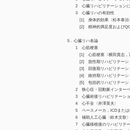
2 心臓リハビリテーションに
3 心臓リハの有効性
[1] 身体的効果〈松本泰治
[2] 精神的満足度およびQO
5．心臓リハ各論
1 心筋梗塞
[1] 心筋梗塞〈横田貴志，
[2] 急性期リハビリテーシ
[3] 回復期リハビリテーシ
[4] 維持期リハビリテーシ
[5] 包括的リハビリテーシ
2 狭心症・冠動脈インターベ
3 心臓術後リハビリテーショ
4 心不全〈井澤英夫〉
5 ペースメーカ，ICDまたはC
6 補助人工心臓〈鈴木文歌
7 心臓移植後のリハビリテー