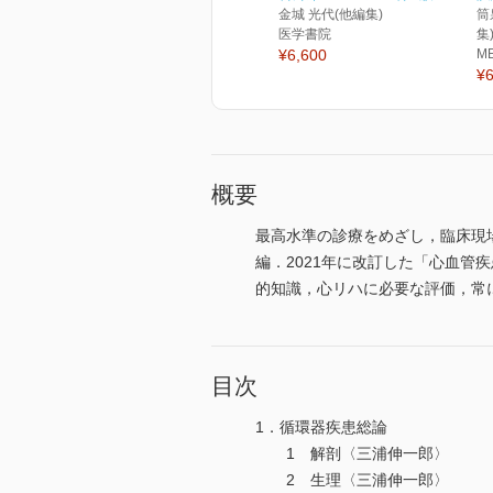
金城 光代(他編集)
筒
医学書院
集
¥6,600
M
¥6
概要
最高水準の診療をめざし，臨床現
編．2021年に改訂した「心血
的知識，心リハに必要な評価，常
目次
1．循環器疾患総論
1 解剖〈三浦伸一郎〉
2 生理〈三浦伸一郎〉