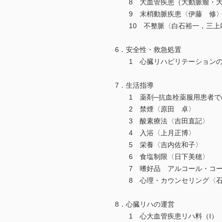
8 大血管疾患（大動脈瘤・大
9 末梢動脈疾患〈伊藤 修
10 不整脈〈白石裕一，三上
6．安全性・救急処置
1 心臓リハビリテーションの
7．生活指導
1 薬剤─抗血栓薬服用患者で
2 禁煙〈原田 卓〉
3 酸素療法〈吉田直記〉
4 入浴〈上月正博〉
5 栄養〈吉内佐和子〉
6 食塩制限〈日下美穂〉
7 嗜好品 アルコール・コー
8 心理・カウンセリング〈石
8．心臓リハの運営
1 心大血管疾患リハ料（I）（