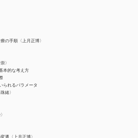
療の手順〈上月正博〉
〉
崇〉
基本的な考え方
際
いられるパラメータ
珠緒〉
崇〉
変遷〈上月正博〉