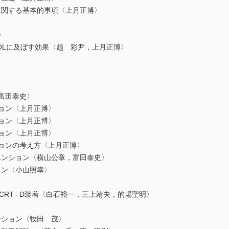
関する基本的事項〈上月正博〉
〉
Lに及ぼす効果〈趙 彩尹，上月正博〉
富田泰史〉
ョン〈上月正博〉
ョン〈上月正博〉
ョン〈上月正博〉
ョンの考え方〈上月正博〉
ンション〈横山公章，富田泰史〉
ン〈小山照幸〉
RT - D装着〈白石裕一，三上靖夫，的場聖明〉
〉
ション〈牧田 茂〉