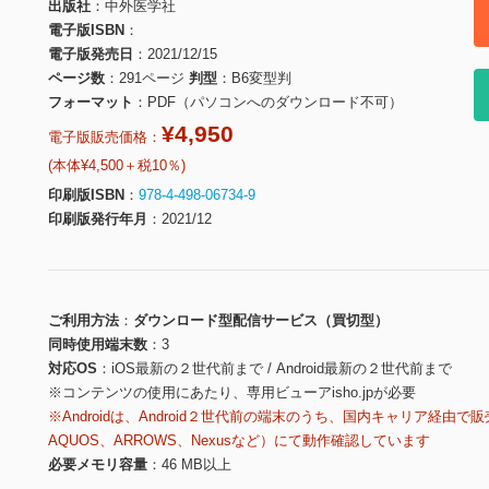
出版社
中外医学社
電子版ISBN
電子版発売日
2021/12/15
ページ数
291ページ
判型
B6変型判
フォーマット
PDF（パソコンへのダウンロード不可）
¥4,950
電子版販売価格：
(本体¥4,500＋税10％)
印刷版ISBN
978-4-498-06734-9
印刷版発行年月
2021/12
ご利用方法
ダウンロード型配信サービス（買切型）
同時使用端末数
3
対応OS
iOS最新の２世代前まで / Android最新の２世代前まで
※コンテンツの使用にあたり、専用ビューアisho.jpが必要
※Androidは、Android２世代前の端末のうち、国内キャリア経由で販
AQUOS、ARROWS、Nexusなど）にて動作確認しています
必要メモリ容量
46 MB以上