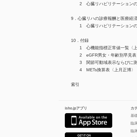
2 心臓リハビリテーションの
9．心臓リハの診療報酬と医療経
1 心臓リハビリテーションの
10．付録
1 心機能指標正常値一覧〈上
2 eGFR男女・年齢別早見表
3 関節可動域表示ならびに測
4 METs換算表〈上月正博〉
索引
isho.jpアプリ
カ
基
臨
臨