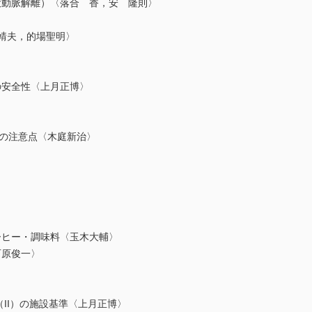
動脈解離）〈落合 香，安 隆則〉
〉
靖夫，的場聖明〉
安全性〈上月正博〉
の注意点〈木庭新治〉
ヒー・調味料〈玉木大輔〉
原俊一〉
II）の施設基準〈上月正博〉