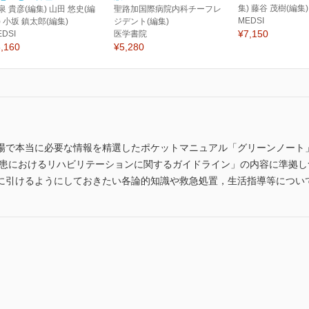
集) 藤谷 茂樹(編集)
泉 貴彦(編集) 山田 悠史(編
聖路加国際病院内科チーフレ
MEDSI
) 小坂 鎮太郎(編集)
ジデント(編集)
¥7,150
EDSI
医学書院
,160
¥5,280
場で本当に必要な情報を精選したポケットマニュアル「グリーンノート
管疾患におけるリハビリテーションに関するガイドライン」の内容に準拠
に引けるようにしておきたい各論的知識や救急処置，生活指導等につい