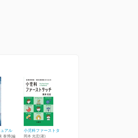
ニュアル
小児科ファーストタッチ
末 泰博(編
岡本 光宏(著)