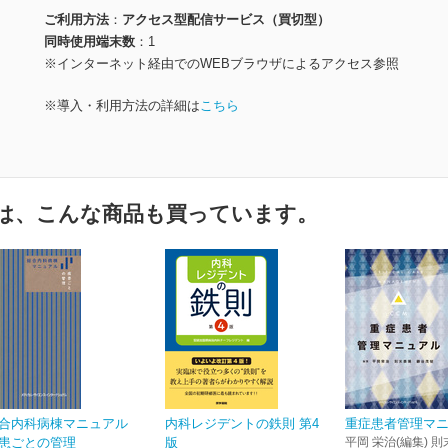
ご利用方法
アクセス型配信サービス（買切型）
同時使用端末数
1
※インターネット経由でのWEBブラウザによるアクセス参照
※導入・利用方法の詳細は
こちら
は、こんな商品も買っています。
合内科病棟マニュアル
内科レジデントの鉄則 第4
重症患者管理マ
患ごとの管理
版
平岡 栄治(編集) 則