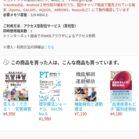
※Androidは、Android２世代前の端末のうち、国内キャリア経由で販売されている端
末（Xperia、GALAXY、AQUOS、ARROWS、Nexusなど）にて動作確認しています
必要メモリ容量
126 MB以上
ご利用方法
アクセス型配信サービス（買切型）
同時使用端末数
1
※インターネット経由でのWEBブラウザによるアクセス参照
※導入・利用方法の詳細は
こちら
この商品を買った人は、こんな商品も買っています。
見える！でき
理学療法ジャー
機能解剖と運動
”血液疾患もど
る！ 気管挿管
ナル Vol.56
療法
き”鑑別症例帖
¥4,950
No.6
¥7,150
¥4,180
¥1,980