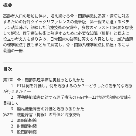
概要
高齢者人口の増加に伴い，増え続ける骨・関節疾患に迅速・適切に対応
するための好評クイックリファレンスの最新版．第一線で活躍するベテ
ラン執筆陣が，熟練した治療技術の実際を，多数のイラストと図表を駆使
して解説．理学療法技術に熟達するために必要な知識（根拠）と臨床に
役立つ考え方も盛り込み，日常臨床の疑問に答える内容とした．最近話題
の理学療法手技もまとめて解説し，骨・関節系理学療法に熟達するには
最適の一冊．
目次
第1章 骨・関節系理学療法実践のとらえかた
1．PTは何を評価し，何を治療するのか？─どうしたら効果的な治療
が行えるか？─
2．運動機能障害に対する理学療法の方向性─21世紀型治療の実践を
目指して─
3．腰椎機能障害の評価と治療のありかた
第2章 機能障害（拘縮）の評価と治療技術
1．肩関節拘縮
2．肘関節拘縮
3．股関節拘縮