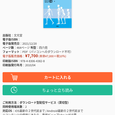
出版社
文光堂
電子版ISBN
電子版発売日
2021/12/20
ページ数
464ページ
判型
四六倍
フォーマット
PDF（パソコンへのダウンロード不可）
¥7,700
電子版販売価格：
(本体¥7,000＋税10％)
印刷版ISBN
978-4-8306-4382-8
印刷版発行年月
2010/04
カートに入れる
ちょっと立ち読み
ご利用方法
ダウンロード型配信サービス（買切型）
同時使用端末数
2
対応OS
iOS最新の２世代前まで / Android最新の２世代前まで
※コンテンツの使用にあたり、専用ビューアisho.jpが必要