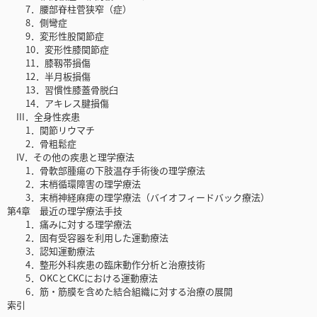
7．腰部脊柱菅狭窄（症）
8．側彎症
9．変形性股関節症
10．変形性膝関節症
11．膝靱帯損傷
12．半月板損傷
13．習慣性膝蓋骨脱臼
14．アキレス腱損傷
III．全身性疾患
1．関節リウマチ
2．骨粗鬆症
IV．その他の疾患と理学療法
1．骨軟部腫瘍の下肢温存手術後の理学療法
2．末梢循環障害の理学療法
3．末梢神経麻痺の理学療法（バイオフィードバック療法）
第4章 最近の理学療法手技
1．痛みに対する理学療法
2．固有受容器を利用した運動療法
3．認知運動療法
4．整形外科疾患の臨床動作分析と治療技術
5．OKCとCKCにおける運動療法
6．筋・筋膜を含めた結合組織に対する治療の展開
索引