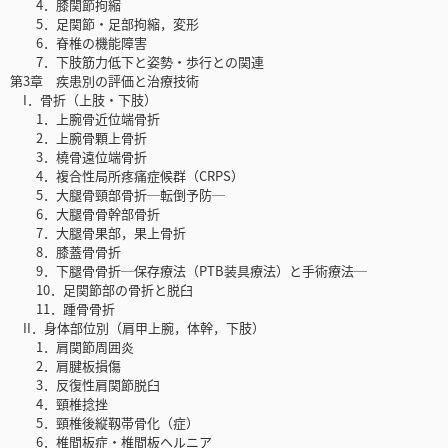
4．膝関節拘縮
5．足関節・足部拘縮，変形
6．脊椎の機能障害
7．下肢筋力低下と姿勢・歩行との関連
第3章 疾患別の評価と治療技術
I．骨折（上肢・下肢）
1．上腕骨近位端骨折
2．上腕骨顆上骨折
3．橈骨遠位端骨折
4．複合性局所疼痛症候群（CRPS）
5．大腿骨頸部骨折─転倒予防─
6．大腿骨骨幹部骨折
7．大腿骨果部，果上骨折
8．膝蓋骨骨折
9．下腿骨骨折─保存療法（PTB装具療法）と手術療法─
10．足関節部の骨折と脱臼
11．踵骨骨折
II．身体部位別（肩甲上腕，体幹，下肢）
1．肩関節周囲炎
2．肩腱板損傷
3．反復性肩関節脱臼
4．頸椎捻挫
5．頸椎後縦靱帯骨化（症）
6．椎間板症・椎間板ヘルニア