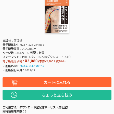
出版社
南江堂
電子版ISBN
978-4-524-23438-7
電子版発売日
2022/01/24
ページ数
344ページ
判型
新書
フォーマット
PDF（パソコンへのダウンロード不可）
¥3,080
電子版販売価格：
(本体¥2,800＋税10％)
印刷版ISBN
978-4-524-22857-7
印刷版発行年月
2021/12
カートに入れる
ちょっと立ち読み
ご利用方法
ダウンロード型配信サービス（買切型）
同時使用端末数
3