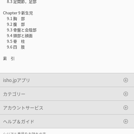
8.3 足関節，足部
Chapter 9 新生児
9.1 胸 部
9.2 腹 部
9.3 骨盤と会陰部
9.4 頭部と顔面
9.5 脊 柱
9.6 四 肢
索 引
isho.jpアプリ
カテゴリー
アカウントサービス
ヘルプ＆ガイド
シリアル番号をお持ちの方