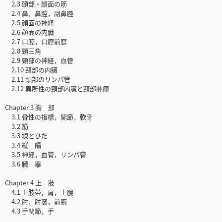
2.3 頭部・顔面の筋
2.4 鼻，鼻腔，副鼻腔
2.5 顔面の神経
2.6 顔面の内臓
2.7 口腔，口腔前庭
2.8 頸三角
2.9 頸部の神経，血管
2.10 頸部の内臓
2.11 頸部のリンパ管
2.12 異所性の頸部内臓と頸部腫瘤
Chapter 3 胸 部
3.1 骨性の指標，関節，軟骨
3.2 筋
3.3 線とひだ
3.4 縦 隔
3.5 神経，血管，リンパ管
3.6 臓 器
Chapter 4 上 肢
4.1 上肢帯，肩，上腕
4.2 肘，肘窩，前腕
4.3 手関節，手