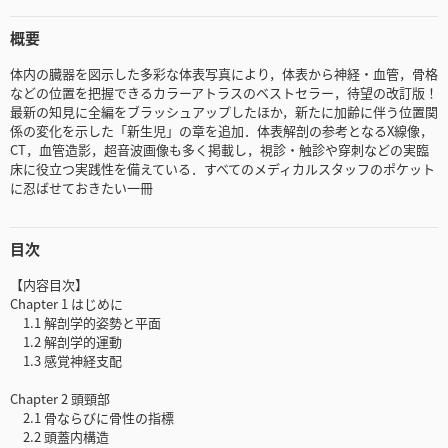
概要
体内の臓器を図示した多彩な体表写真により，体表から神経・血管，骨格
などの位置を把握できるカラーアトラスのベストセラー，待望の改訂版！
最新の知見に全編をブラッシュアップしたほか，新たに加齢に伴う位置関
係の変化を示した「新生児」の章を追加．体表解剖の参考となるX線像，
CT，血管造影，超音波画像も多く掲載し，視診・触診や穿刺などの実臨
床に役立つ実践性を備えている．すべてのメディカルスタッフのポケット
に忍ばせておきたい一冊
目次
【内容目次】
Chapter 1 はじめに
1.1 解剖学的姿勢と平面
1.2 解剖学的運動
1.3 感覚神経支配
Chapter 2 頭頸部
2.1 骨ならびに骨性の指標
2.2 頭蓋内構造