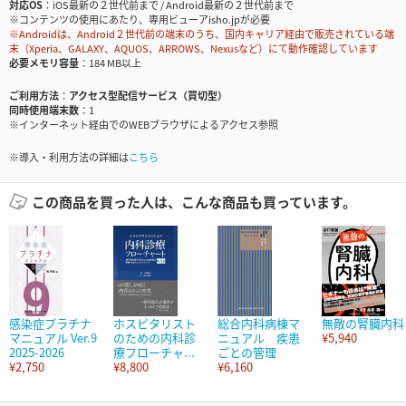
対応OS
iOS最新の２世代前まで / Android最新の２世代前まで
※コンテンツの使用にあたり、専用ビューアisho.jpが必要
※Androidは、Android２世代前の端末のうち、国内キャリア経由で販売されている端
末（Xperia、GALAXY、AQUOS、ARROWS、Nexusなど）にて動作確認しています
必要メモリ容量
184 MB以上
ご利用方法
アクセス型配信サービス（買切型）
同時使用端末数
1
※インターネット経由でのWEBブラウザによるアクセス参照
※導入・利用方法の詳細は
こちら
この商品を買った人は、こんな商品も買っています。
感染症プラチナ
ホスピタリスト
総合内科病棟マ
無敵の腎臓内科
マニュアル Ver.9
のための内科診
ニュアル 疾患
¥5,940
2025-2026
療フローチャ...
ごとの管理
¥2,750
¥8,800
¥6,160