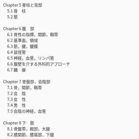
Chapter 5 脊柱と背部
5.1 脊 柱
5.2 筋
Chapter 6 腹 部
6.1 骨性の指標，関節，靱帯
6.2 基準面，領域
6.3 筋，腱，腱膜
6.4 鼠径管
6.5 神経，血管，リンパ管
6.6 腹壁を介する外科的アプローチ
6.7 臓 器
Chapter 7 骨盤部，会陰部
7.1 骨，関節，靱帯
7.2 会 陰
7.3 女 性
7.4 男 性
7.5 会陰の神経，血管
Chapter 8 下 肢
8.1 骨盤帯，殿部，大腿
8.2 膝関節，膝窩部，下腿