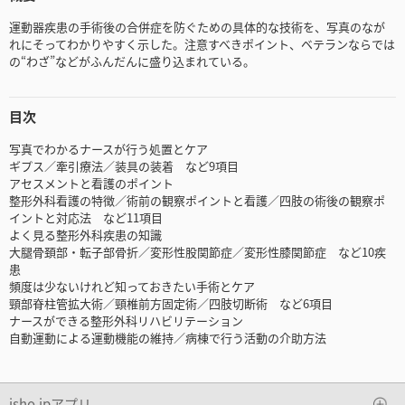
運動器疾患の手術後の合併症を防ぐための具体的な技術を、写真のなが
れにそってわかりやすく示した。注意すべきポイント、ベテランならでは
の“わざ”などがふんだんに盛り込まれている。
目次
写真でわかるナースが行う処置とケア
ギプス／牽引療法／装具の装着 など9項目
アセスメントと看護のポイント
整形外科看護の特徴／術前の観察ポイントと看護／四肢の術後の観察ポ
イントと対応法 など11項目
よく見る整形外科疾患の知識
大腿骨頚部・転子部骨折／変形性股関節症／変形性膝関節症 など10疾
患
頻度は少ないけれど知っておきたい手術とケア
頸部脊柱管拡大術／頸椎前方固定術／四肢切断術 など6項目
ナースができる整形外科リハビリテーション
自動運動による運動機能の維持／病棟で行う活動の介助方法
isho.jpアプリ