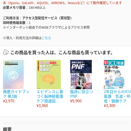
末（Xperia、GALAXY、AQUOS、ARROWS、Nexusなど）にて動作確認しています
必要メモリ容量
186 MB以上
ご利用方法
アクセス型配信サービス（買切型）
同時使用端末数
1
※インターネット経由でのWEBブラウザによるアクセス参照
※導入・利用方法の詳細は
こちら
この商品を買った人は、こんな商品も買っています。
褥瘡ガイドブッ
エビデンスに基
臨床に役立つ
2年目からのICU
ク 第3版
づく脳神経看護
PNF
看護 気道・呼
¥2,970
ケア関連図...
¥9,900
吸・鎮静ケア
¥3,960
¥3,300
概要