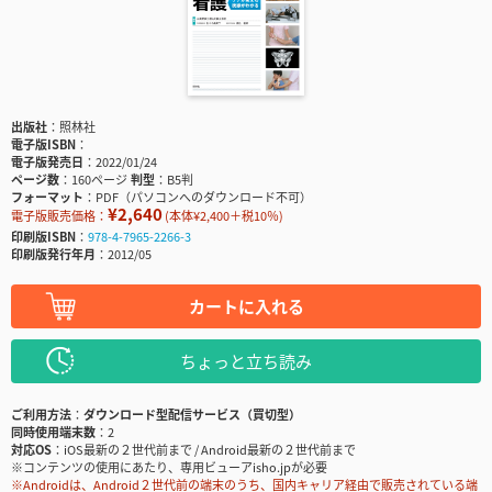
出版社
照林社
電子版ISBN
電子版発売日
2022/01/24
ページ数
160ページ
判型
B5判
フォーマット
PDF（パソコンへのダウンロード不可）
¥2,640
電子版販売価格：
(本体¥2,400＋税10％)
印刷版ISBN
978-4-7965-2266-3
印刷版発行年月
2012/05
カートに入れる
ちょっと立ち読み
ご利用方法
ダウンロード型配信サービス（買切型）
同時使用端末数
2
対応OS
iOS最新の２世代前まで / Android最新の２世代前まで
※コンテンツの使用にあたり、専用ビューアisho.jpが必要
※Androidは、Android２世代前の端末のうち、国内キャリア経由で販売されている端