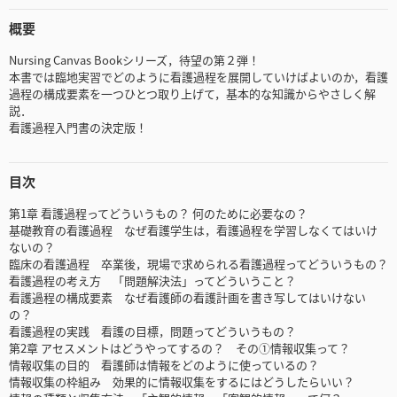
概要
Nursing Canvas Bookシリーズ，待望の第２弾！
本書では臨地実習でどのように看護過程を展開していけばよいのか，看護
過程の構成要素を一つひとつ取り上げて，基本的な知識からやさしく解
説．
看護過程入門書の決定版！
目次
第1章 看護過程ってどういうもの？ 何のために必要なの？
基礎教育の看護過程 なぜ看護学生は，看護過程を学習しなくてはいけ
ないの？
臨床の看護過程 卒業後，現場で求められる看護過程ってどういうもの？
看護過程の考え方 「問題解決法」ってどういうこと？
看護過程の構成要素 なぜ看護師の看護計画を書き写してはいけない
の？
看護過程の実践 看護の目標，問題ってどういうもの？
第2章 アセスメントはどうやってするの？ その①情報収集って？
情報収集の目的 看護師は情報をどのように使っているの？
情報収集の枠組み 効果的に情報収集をするにはどうしたらいい？