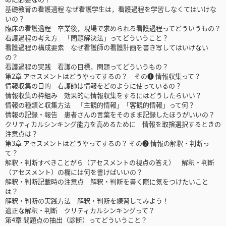
基礎教育の看護過程 なぜ看護学生は，看護過程を学習しなくてはいけな
いの？
臨床の看護過程 卒業後，現場で求められる看護過程ってどういうもの？
看護過程の考え方 「問題解決法」ってどういうこと？
看護過程の構成要素 なぜ看護師の看護計画を書き写してはいけない
の？
看護過程の実践 看護の目標，問題ってどういうもの？
第2章 アセスメントはどうやってするの？ その❶ 情報収集って？
情報収集の目的 看護師は情報をどのように使っているの？
情報収集の枠組み 効果的に情報収集をするにはどうしたらいい？
情報の種類と収集方法 「主観的情報」「客観的情報」って何？
情報の記録・報告 患者さんの言葉をそのまま記録したほうがいいの？
クリティカルシンキング能力を高めるために 情報を取捨選択するときの
注意点は？
第3章 アセスメントはどうやってするの？ その❷ 情報の解釈・判断っ
て？
解釈・判断すべきことがら（アセスメントの視点の答え） 解釈・判断
（アセスメント）の欄には何を書けばいいの？
解釈・判断記載時の注意点 解釈・判断を書く際に気をつけたいこと
は？
解釈・判断の実践方法 解釈・判断を練習してみよう！
適正な解釈・判断 クリティカルシンキングって？
第4章 問題点の抽出（診断）ってどういうこと？