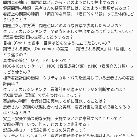
問題点の抽出 問題点はどこから・どのようにして抽出するの？
健康問題の種類 患者さんの健康問題には，どのような種類があるの？
看護上の問題の種類 「顕在的な問題」「潜在的な問題」って具体的にど
ういうこと？
問題点を示す方法 問題点はどのような言葉で表現したらいいの？
クリティカルシンキング 問題点を正しく抽出するにはどうしたらいい？
第5章 看護計画の立案ってどうするの？
目標（Goal）の設定 目標はどんなふうに立てたらいいの？
期待される成果（Outcome）の設定 「期待される成果」は「目標」と
どう違うの？
具体策の策定 O-P，T-P，E-P って？
NOC-NICのリンケージ NOC（看護成果分類）とNIC（看護介入分類）っ
てどう使うの？
標準看護計画の適用 クリティカル・パスを適用している患者さんの看護
計画は？
クリティカルシンキング 看護計画が適正かどうかを判断するには？
第6章 実施（記録）で気をつけることって？
実施前の判断 看護計画を実施する前に確認することは？
患者さん・家族の状態に合わせた実施 看護計画に修正が必要となるの
はどんなとき？
安全・安楽で効果的な実施 実施するときに意識すべきことって？
実際の運用 いつ，何を，どのように実施する？
記録の書き方 記録を書くときの注意点って？
クリティカルシンキング 看護計画が適切かどうか検討するにはどうした