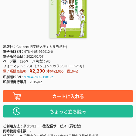
出版社
Gakken(旧学研メディカル秀潤社)
電子版ISBN
978-4-05-919912-0
電子版発売日
2022/02/07
ページ数
120ページ
判型
AB
フォーマット
PDF（パソコンへのダウンロード不可）
¥2,200
電子版販売価格：
(本体¥2,000＋税10％)
印刷版ISBN
978-4-7809-1201-2
印刷版発行年月
2015/02
カートに入れる
ちょっと立ち読み
ご利用方法
ダウンロード型配信サービス（買切型）
同時使用端末数
2
対応OS
iOS最新の２世代前まで / Android最新の２世代前まで