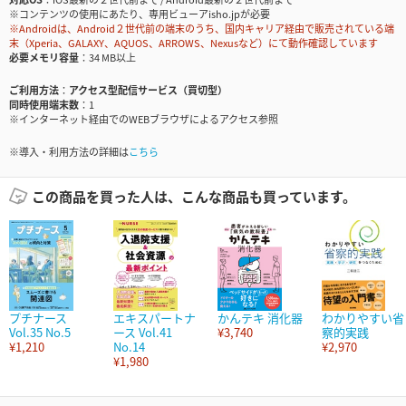
※コンテンツの使用にあたり、専用ビューアisho.jpが必要
※Androidは、Android２世代前の端末のうち、国内キャリア経由で販売されている端
末（Xperia、GALAXY、AQUOS、ARROWS、Nexusなど）にて動作確認しています
必要メモリ容量
34 MB以上
ご利用方法
アクセス型配信サービス（買切型）
同時使用端末数
1
※インターネット経由でのWEBブラウザによるアクセス参照
※導入・利用方法の詳細は
こちら
この商品を買った人は、こんな商品も買っています。
プチナース
エキスパートナ
かんテキ 消化器
わかりやすい省
Vol.35 No.5
ース Vol.41
¥3,740
察的実践
¥1,210
No.14
¥2,970
¥1,980