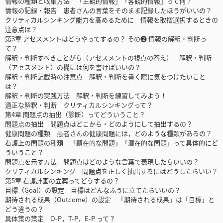
情報の種類と収集方法 「主観的情報」「客観的情報」って何？
情報の記録・報告 患者さんの言葉をそのまま記録したほうがいいの？
クリティカルシンキング能力を高めるために 情報を取捨選択するときの
注意点は？
第3章 アセスメントはどうやってするの？ その❷ 情報の解釈・判断っ
て？
解釈・判断すべきことがら（アセスメントの視点の答え） 解釈・判断
（アセスメント）の欄には何を書けばいいの？
解釈・判断記載時の注意点 解釈・判断を書く際に気をつけたいこと
は？
解釈・判断の実践方法 解釈・判断を練習してみよう！
適正な解釈・判断 クリティカルシンキングって？
第4章 問題点の抽出（診断）ってどういうこと？
問題点の抽出 問題点はどこから・どのようにして抽出するの？
健康問題の種類 患者さんの健康問題には，どのような種類があるの？
看護上の問題の種類 「顕在的な問題」「潜在的な問題」って具体的にど
ういうこと？
問題点を示す方法 問題点はどのような言葉で表現したらいいの？
クリティカルシンキング 問題点を正しく抽出するにはどうしたらいい？
第5章 看護計画の立案ってどうするの？
目標（Goal）の設定 目標はどんなふうに立てたらいいの？
期待される成果（Outcome）の設定 「期待される成果」は「目標」と
どう違うの？
具体策の策定 O-P，T-P，E-P って？