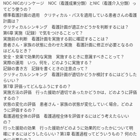
NOC-NICのリンケージ NOC（看護成果分類）とNIC（看護介入分類）っ
てどう使うの？
標準看護計画の適用 クリティカル・パスを適用している患者さんの看護
計画は？
クリティカルシンキング 看護計画が適正かどうかを判断するには？
第6章 実施（記録）で気をつけることって？
実施前の判断 看護計画を実施する前に確認することは？
患者さん・家族の状態に合わせた実施 看護計画に修正が必要となるの
はどんなとき？
安全・安楽で効果的な実施 実施するときに意識すべきことって？
実際の運用 いつ，何を，どのように実施する？
記録の書き方 記録を書くときの注意点って？
クリティカルシンキング 看護計画が適切かどうか検討するにはどうした
らいい？
第7章 評価ってどんなふうにするの？
実施方法の評価 行った援助が適切であったかどうかは，どのように評価
するの？
状態の変化の評価 患者さん・家族の状態が変化していく場合，どのよ
うに評価するの？
看護過程全体の評価 看護過程全体を評価するにはどう考えたらいい
の？
行った援助の効果 行った援助がどのように効果的だったかについて明
確にするにはどうしたらいい？第1章 看護過程ってどういうもの？ 何のた
めに必要なの？