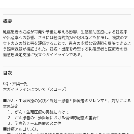
概要
乳癌患者の妊娠が再発や予後に与える影響、生殖補助医療による妊娠率
や出産率への影響、さらには経済的負担やQOLなども加味し、複数のア
ウトカムの益と害を評価することで、患者の多様な価値観を反映できるよ
う臨床課題が検証された。妊娠・出産を希望する乳癌患者と医療者の協
働意思決定支援に役立つガイドラインである。
目次
CQ・推奨一覧
本ガイドラインについて（スコープ）
■がん・生殖医療の実践と課題―患者と医療者のジレンマと、対話による
意思決定
１．がん・生殖医療の実践に向けて
２．がん患者の生殖医療における倫理的配慮の重要性
３．学際的チーム医療の必要性
■診療アルゴリズム