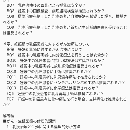
BQ7 乳癌治療後の母乳による授乳は安全か？
BQ8 妊娠中の画像検査、病理組織検査は推奨されるか？
CQ8 標準治療を終了した乳癌患者が自然妊娠を希望した場合、推奨さ
れるか？
CQ9 乳癌治療を終了した乳癌患者が新たに生殖補助医療を受けること
は推奨されるか？
４章．妊娠期の乳癌患者に対するがん治療について
総論 妊娠期乳癌に対するがん治療について
BQ9 妊娠中の乳癌患者に内分泌療法を行うことは安全か？
BQ10 妊娠中の乳癌患者に抗HER2療法は推奨されるか？
BQ11 妊娠中の乳癌患者に放射線治療は推奨されるか？
CQ10 妊娠中の乳癌患者に手術は推奨されるか？
CQ11 妊娠中の乳癌患者に乳房温存療法は推奨されるか？
CQ12 妊娠中の乳癌患者にセンチネルリンパ節生検は推奨されるか？
CQ13 妊娠中の乳癌患者に化学療法は推奨されるか？
FQ6 妊娠中の乳癌患者に乳房再建手術は推奨されるか？
FQ7 妊娠中の乳癌患者に化学療法を行う場合、支持療法は推奨される
か？
解説編
■がん・生殖医療の倫理的課題
1．乳癌治療と生殖に関する倫理的分析方法