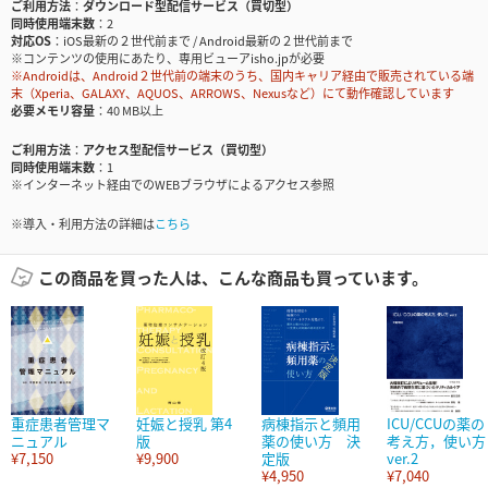
ご利用方法
ダウンロード型配信サービス（買切型）
同時使用端末数
2
対応OS
iOS最新の２世代前まで / Android最新の２世代前まで
※コンテンツの使用にあたり、専用ビューアisho.jpが必要
※Androidは、Android２世代前の端末のうち、国内キャリア経由で販売されている端
末（Xperia、GALAXY、AQUOS、ARROWS、Nexusなど）にて動作確認しています
必要メモリ容量
40 MB以上
ご利用方法
アクセス型配信サービス（買切型）
同時使用端末数
1
※インターネット経由でのWEBブラウザによるアクセス参照
※導入・利用方法の詳細は
こちら
この商品を買った人は、こんな商品も買っています。
重症患者管理マ
妊娠と授乳 第4
病棟指示と頻用
ICU/CCUの薬の
ニュアル
版
薬の使い方 決
考え方，使い方
¥7,150
¥9,900
定版
ver.2
¥4,950
¥7,040