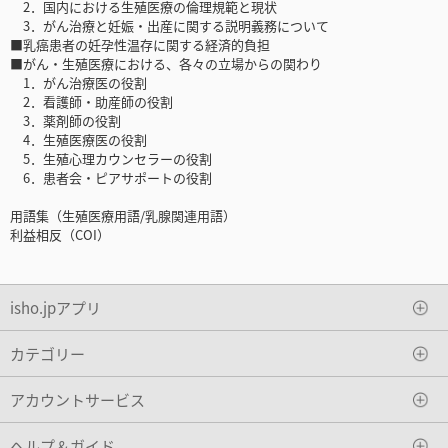
2．国内における生殖医療の倫理規範と現状
3．がん治療と妊娠・出産に関する説明義務について
■乳癌患者の妊孕性温存に関する経済的負担
■がん・生殖医療における、各々の立場からの関わり
1．がん治療医の役割
2．看護師・助産師の役割
3．薬剤師の役割
4．生殖医療医の役割
5．生殖心理カウンセラーの役割
6．患者会・ピアサポートの役割
用語集（生殖医療用語/乳腺関連用語）
利益相反（COI）
isho.jpアプリ
カテゴリー
アカウントサービス
ヘルプ＆ガイド