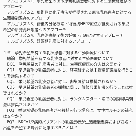
アルゴリズム1．挙児希望のある原発乳癌患者に対する生殖機能温存の
アプローチ
アルゴリズム2．周術期に化学療法が推奨される原発乳癌患者に対する
生殖機能温存のアプローチ
アルゴリズム3．術後内分泌療法・術後抗HER2療法が推奨される挙児
希望の原発乳癌患者へのアプローチ
アルゴリズム4．乳癌治療終了後の妊娠・出産に対するアプローチ
アルゴリズム5．妊娠期乳癌に対するアプローチ
１章．挙児希望を有する乳癌患者に対する生殖医療について
総論 挙児希望を有する乳癌患者に対する生殖医療について
BQ1 挙児希望の乳癌患者に対し、生殖医療医の介入は必要か？
CQ1 挙児希望の乳癌患者に対し、胚凍結または未受精卵凍結を行うこ
とを推奨するか？
CQ2 挙児希望の乳癌患者に対し、卵巣凍結は推奨されるか？
CQ3 挙児希望の乳癌患者の採卵に際し、調節卵巣刺激を行うことは推
奨されるか？
CQ4 挙児希望の乳癌患者に対し、ランダムスタート法での調節卵巣刺
激は推奨されるか？
FQ1 挙児希望の乳癌患者が胚移植を行う場合に、女性ホルモンの補充
は安全か？
FQ2 BRCA1/2病的バリアントの乳癌患者が生殖機能温存および妊娠・
出産を希望する場合に配慮すべきことは？