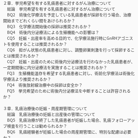
２章．挙児希望を有する乳癌患者に対するがん治療について
総論 挙児希望を有する乳癌患者に対するがん治療について
BQ2 術後化学療法を予定している乳癌患者が採卵を行う場合、治療
開始までどれくらい間をあけられるか？
BQ3 化学療法開始後の採卵は推奨されるか？
BQ4 術後内分泌療法による生殖機能への影響は？
CQ5 妊娠・出産率を高める目的で、化学療法施行時にGnRHアゴニス
トを使用することは推奨されるか？
CQ6 担がん状態の乳癌患者に対し、調整卵巣刺激を行って採卵するこ
とは推奨されるか？
CQ7 妊娠・出産のために術後内分泌療法を行わなかった乳癌患者が、
一定期間後に内分泌療法を実施することは推奨されるか？
FQ3 生殖機能温存を希望する乳癌患者に対し、術前化学療法は術後化
学療法より推奨されるか？
FQ4 術後放射線治療中の採卵は安全か？
FQ5 挙児希望のために術後内分泌療法を中断することは許容される
か？
３章．乳癌治療後の妊娠・周産期管理について
総論 乳癌治療後の妊娠と出産後の管理について
BQ5 乳癌治療が終了した乳癌患者が妊娠した場合、乳癌フォローアッ
プ検査を行うことは勧められるか？
BQ6 乳癌経験者が妊娠した場合の周産期管理に、特別な配慮は必要
か？