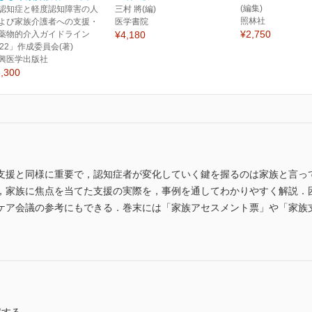
(編集)
認知症と軽度認知障害の人
三村 將(編)
照林社
よび家族介護者への支援・
医学書院
¥2,750
薬物的介入ガイドライン
¥4,180
022」作成委員会(著)
興医学出版社
,300
支援と同様に重要で，認知症者が変化していく鍵を握るのは家族と言っ
，家族に焦点を当てた支援の実際を，事例を通してわかりやすく解説．
ケア会議の参考にもできる．巻末には「家族アセスメント票」や「家族