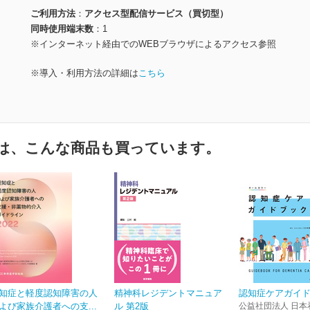
ご利用方法
アクセス型配信サービス（買切型）
同時使用端末数
1
※インターネット経由でのWEBブラウザによるアクセス参照
※導入・利用方法の詳細は
こちら
は、こんな商品も買っています。
知症と軽度認知障害の人
精神科レジデントマニュア
認知症ケアガイ
よび家族介護者への支...
ル 第2版
公益社団法人 日本