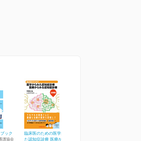
ドブック
臨床医のための医学からみ
看護協会
た認知症診療 医療からみ...