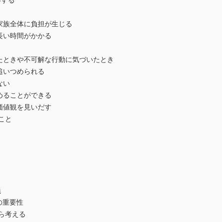
解する
家族全体に負担が生じる
長い時間がかかる
ときや不可解な行動に気づいたとき
追いつめられる
ない
めることができる
価値観を見いだす
こと
義
の重要性
ら考える