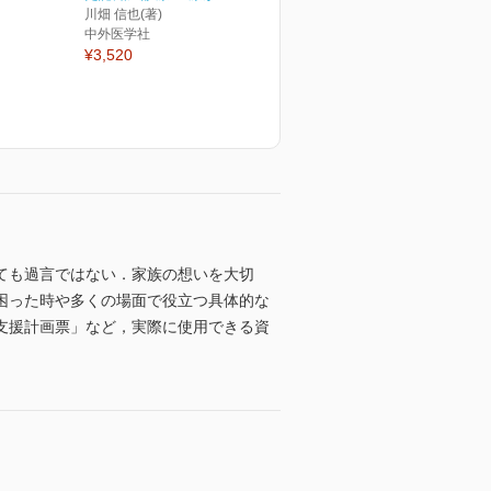
川畑 信也(著)
中外医学社
¥3,520
ても過言ではない．家族の想いを大切
困った時や多くの場面で役立つ具体的な
支援計画票」など，実際に使用できる資