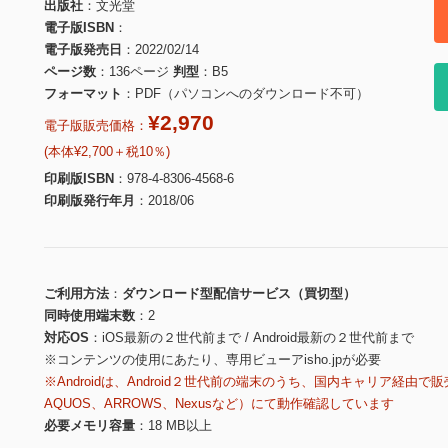
出版社
文光堂
電子版ISBN
電子版発売日
2022/02/14
ページ数
136ページ
判型
B5
フォーマット
PDF（パソコンへのダウンロード不可）
¥2,970
電子版販売価格：
(本体¥2,700＋税10％)
印刷版ISBN
978-4-8306-4568-6
印刷版発行年月
2018/06
ご利用方法
ダウンロード型配信サービス（買切型）
同時使用端末数
2
対応OS
iOS最新の２世代前まで / Android最新の２世代前まで
※コンテンツの使用にあたり、専用ビューアisho.jpが必要
※Androidは、Android２世代前の端末のうち、国内キャリア経由で販
AQUOS、ARROWS、Nexusなど）にて動作確認しています
必要メモリ容量
18 MB以上